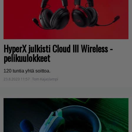
HyperX julkisti Cloud III Wireless -
pelikuulokkeet
120 tuntia yhtä soittoa.
23.8.2023 11:57
Tom Kajaslampi