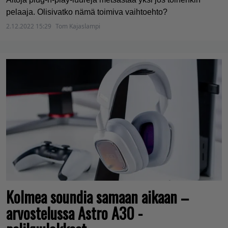
pelaaja. Olisivatko nämä toimiva vaihtoehto?
2.12.2022 15:29
Tom Kajaslampi
Kolmea soundia samaan aikaan –
arvostelussa Astro A30 -