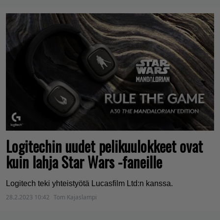
Logitechin uudet pelikuulokkeet ovat
kuin lahja Star Wars -faneille
Logitech teki yhteistyötä Lucasfilm Ltd:n kanssa.
28.2.2023 10:42
Tom Kajaslampi