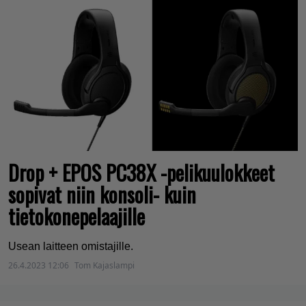
Drop + EPOS PC38X -pelikuulokkeet
sopivat niin konsoli- kuin
tietokonepelaajille
Usean laitteen omistajille.
26.4.2023 12:06
Tom Kajaslampi