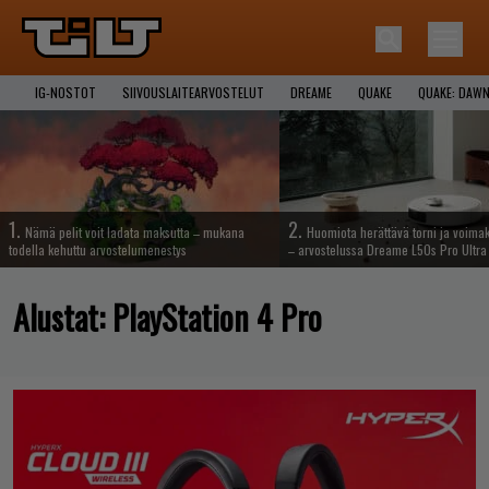
IG-NOSTOT
SIIVOUSLAITEARVOSTELUT
DREAME
QUAKE
QUAKE: DAWN
1.
2.
Nämä pelit voit ladata maksutta – mukana
Huomiota herättävä torni ja voima
todella kehuttu arvostelumenestys
– arvostelussa Dreame L50s Pro Ultra
Alustat:
PlayStation 4 Pro