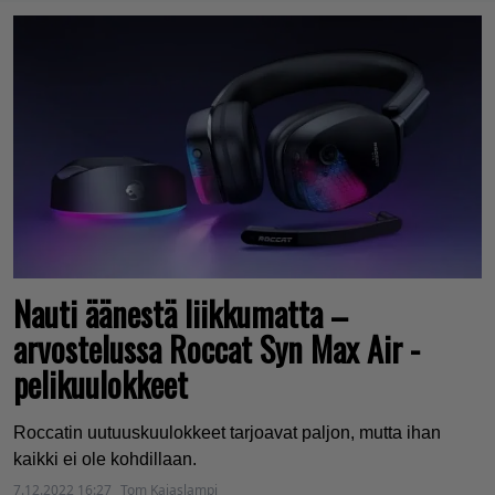
Nauti äänestä liikkumatta –
arvostelussa Roccat Syn Max Air -
pelikuulokkeet
Roccatin uutuuskuulokkeet tarjoavat paljon, mutta ihan
kaikki ei ole kohdillaan.
7.12.2022 16:27
Tom Kajaslampi