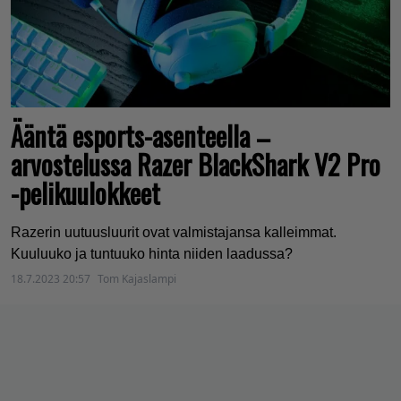
Ääntä esports-asenteella –
arvostelussa Razer BlackShark V2 Pro
-pelikuulokkeet
Razerin uutuusluurit ovat valmistajansa kalleimmat.
Kuuluuko ja tuntuuko hinta niiden laadussa?
18.7.2023 20:57
Tom Kajaslampi