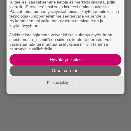
laitteellesi saadaksemme tietoja esimerkiksi sivuista, joilla
vierailit, IP-osoitteestasi sekä laitteesi ominaisuuksista.
Pääset tutustumaan yksityiskohtaisesti käyttötarkoituksiin ja
teknologiakumppaneihimme seuraavalla välilehdellä.
Hylkääminen voi vaikuttaa sivuston toimivuuteen ja
käytettävyyteen.
Jotkin teknologiamme voivat käsitellä tietoja myös ilman
suostumusta, jos niillä on siihen oikeutettu peruste. Voit
vastustaa tätä tai muuttaa asetuksiasi milloin tahansa
seuraavalla välilehdellä.
Hyväksyn kaikki
Omat valintani
Tietosuojakäytäntömme