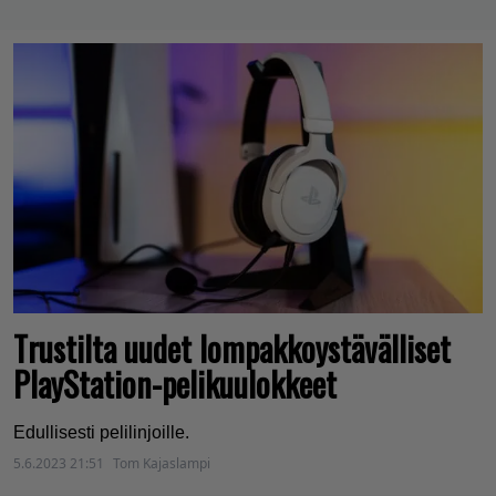
Trustilta uudet lompakkoystävälliset
PlayStation-pelikuulokkeet
Edullisesti pelilinjoille.
5.6.2023 21:51
Tom Kajaslampi