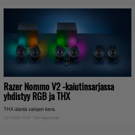
Razer Nommo V2 -kaiutinsarjassa
yhdistyy RGB ja THX
THX-ääntä valojen kera.
20.5.2023 10:37
Tom Kajaslampi