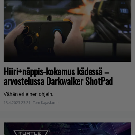
Hiiri+näppis-kokemus kädessä –
arvostelussa Darkwalker ShotPad
Vähän erilainen ohjain.
13.4.2023 23:21
Tom Kajaslampi