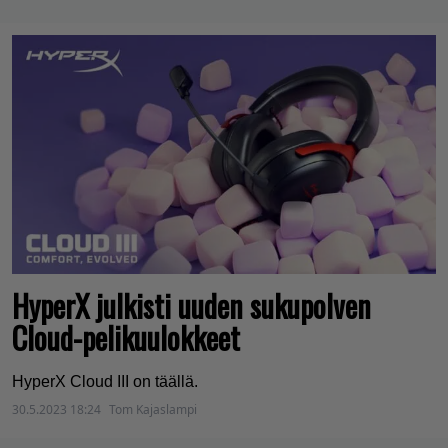
HyperX julkisti uuden sukupolven
Cloud-pelikuulokkeet
HyperX Cloud III on täällä.
30.5.2023 18:24
Tom Kajaslampi