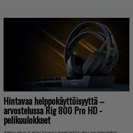
Hintavaa helppokäyttöisyyttä –
arvostelussa Rig 800 Pro HD -
pelikuulokkeet
Aitoja plug-n-play-luureja metsästää yksi jos toinenkin