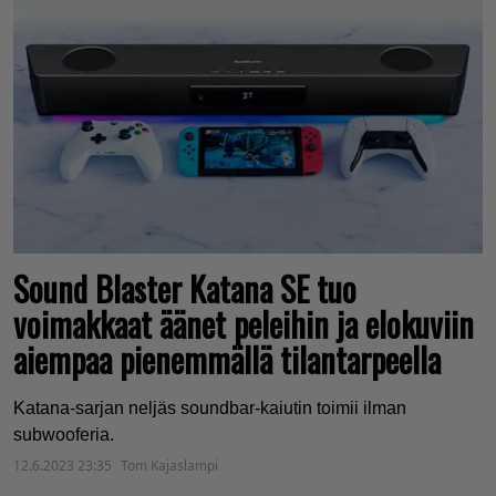
Sound Blaster Katana SE tuo
voimakkaat äänet peleihin ja elokuviin
aiempaa pienemmällä tilantarpeella
Katana-sarjan neljäs soundbar-kaiutin toimii ilman
subwooferia.
12.6.2023 23:35
Tom Kajaslampi