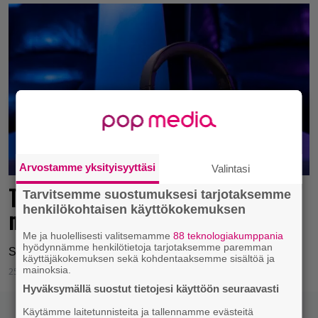
Arvostamme yksityisyyttäsi
Valintasi
Turtle Beachin lippulaivakuulokkeet
Tarvitsemme suostumuksesi tarjotaksemme
henkilökohtaisen käyttökokemuksen
nyt kaupoissa
Me ja huolellisesti valitsemamme
88 teknologiakumppania
hyödynnämme henkilötietoja tarjotaksemme paremman
Stealth Pro.
käyttäjäkokemuksen sekä kohdentaaksemme sisältöä ja
mainoksia.
25.4.2023 15:31
Tom Kajaslampi
Hyväksymällä suostut tietojesi käyttöön seuraavasti
Käytämme laitetunnisteita ja tallennamme evästeitä