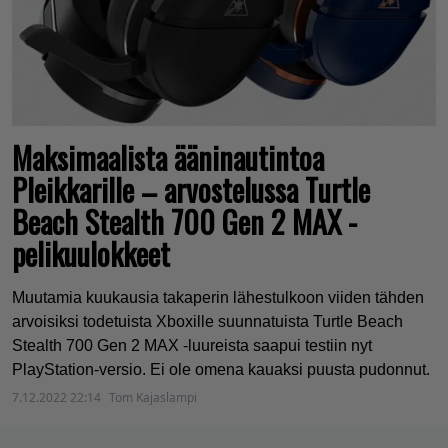
Maksimaalista ääninautintoa
Pleikkarille – arvostelussa Turtle
Beach Stealth 700 Gen 2 MAX -
pelikuulokkeet
Muutamia kuukausia takaperin lähestulkoon viiden tähden
arvoisiksi todetuista Xboxille suunnatuista Turtle Beach
Stealth 700 Gen 2 MAX -luureista saapui testiin nyt
PlayStation-versio. Ei ole omena kauaksi puusta pudonnut.
7.12.2022 22:14
Tom Kajaslampi