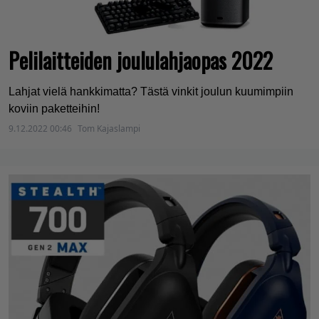
Pelilaitteiden joululahjaopas 2022
Lahjat vielä hankkimatta? Tästä vinkit joulun kuumimpiin
koviin paketteihin!
9.12.2022 00:46
Tom Kajaslampi