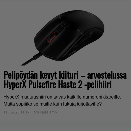
Pelipöydän kevyt kiituri – arvostelussa
HyperX Pulsefire Haste 2 -pelihiiri
HyperX:n uutuushiiri on taivas kaikille numeronikkareille.
Mutta sopiiiko se muille kuin lukuja tuijottaville?
11.5.2023 11:17
Tom Kajaslampi