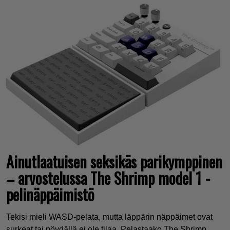
Ainutlaatuisen seksikäs parikymppinen
– arvostelussa The Shrimp model 1 -
pelinäppäimistö
Tekisi mieli WASD-pelata, mutta läppärin näppäimet ovat
surkeat tai pöydällä ei ole tilaa. Pelastaako The Shrimp