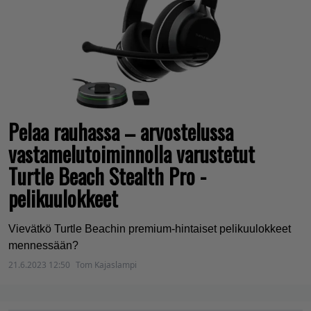
Pelaa rauhassa – arvostelussa
vastamelutoiminnolla varustetut
Turtle Beach Stealth Pro -
pelikuulokkeet
Vievätkö Turtle Beachin premium-hintaiset pelikuulokkeet
mennessään?
21.6.2023 12:50
Tom Kajaslampi