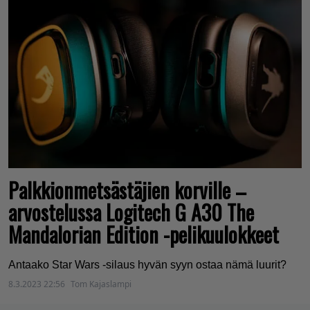
Palkkionmetsästäjien korville –
arvostelussa Logitech G A30 The
Mandalorian Edition -pelikuulokkeet
Antaako Star Wars -silaus hyvän syyn ostaa nämä luurit?
8.3.2023 22:56
Tom Kajaslampi