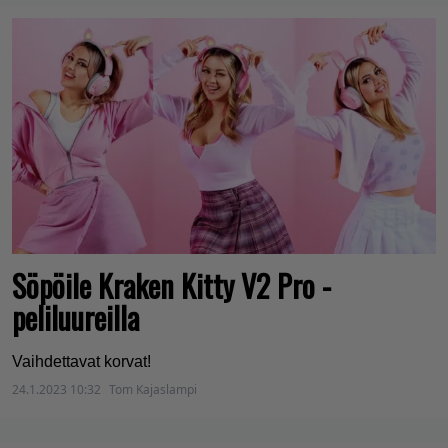
Söpöile Kraken Kitty V2 Pro -
peliluureilla
Vaihdettavat korvat!
24.1.2023 10:32
Tom Kajaslampi