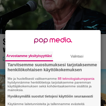
Seiska: Tuoretta tietoa Dannyn
voinnista
Arvostamme yksityisyyttäsi
Valintasi
Tarvitsemme suostumuksesi tarjotaksemme
henkilökohtaisen käyttökokemuksen
Me ja huolellisesti valitsemamme
88 teknologiakumppania
hyödynnämme henkilötietoja tarjotaksemme paremman
käyttäjäkokemuksen sekä kohdentaaksemme sisältöä ja
mainoksia.
Hyväksymällä suostut tietojesi käyttöön seuraavasti
Käytämme laitetunnisteita ja tallennamme evästeitä