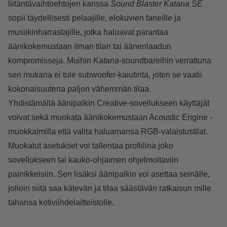
liitäntävaihtoehtojen kanssa
Sound Blaster Katana SE
sopii täydellisesti pelaajille, elokuvien faneille ja
musiikinharrastajille, jotka haluavat parantaa
äänikokemustaan ilman tilan tai äänenlaadun
kompromisseja. Muihin
Katana
-soundbareihin verrattuna
sen mukana ei tule subwoofer-kaiutinta, joten se vaatii
kokonaisuutena paljon vähemmän tilaa.
Yhdistämällä äänipalkin Creative-sovellukseen käyttäjät
voivat sekä muokata äänikokemustaan Acoustic Engine -
muokkaimilla että valita haluamansa RGB-valaistustilat.
Muokatut asetukset voi tallentaa profiilina joko
sovellukseen tai kauko-ohjaimen ohjelmoitaviin
painikkeisiin. Sen lisäksi äänipalkin voi asettaa seinälle,
jolloin siitä saa kätevän ja tilaa säästävän ratkaisun mille
tahansa kotiviihdelaitteistolle.