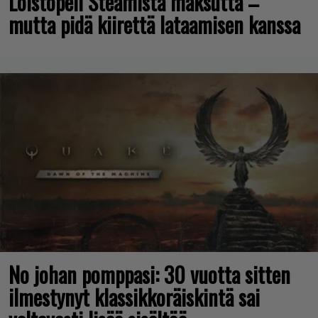
Loistopeli Steamistä maksutta –
mutta pidä kiirettä lataamisen kanssa
No johan pomppasi: 30 vuotta sitten
ilmestynyt klassikkoräiskintä sai