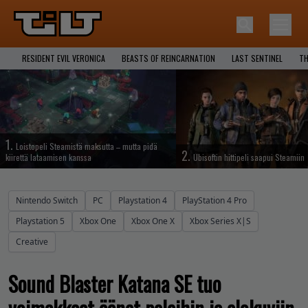
RESIDENT EVIL VERONICA
BEASTS OF REINCARNATION
LAST SENTINEL
TH
1.
Loistopeli Steamistä maksutta – mutta pidä
2.
kiirettä lataamisen kanssa
Ubisoftin hittipeli saapui Steamiin
Nintendo Switch
PC
Playstation 4
PlayStation 4 Pro
Playstation 5
Xbox One
Xbox One X
Xbox Series X|S
Creative
Sound Blaster Katana SE tuo