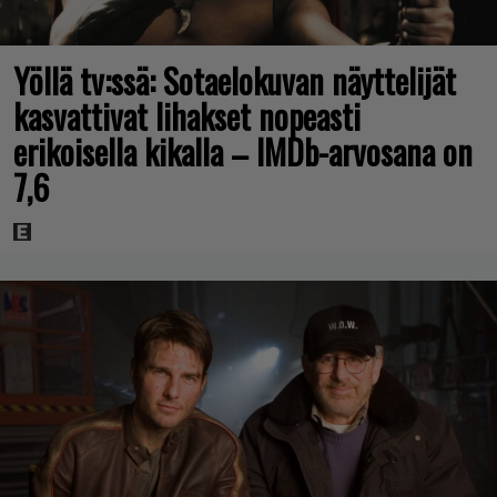
Yöllä tv:ssä: Sotaelokuvan näyttelijät
kasvattivat lihakset nopeasti
erikoisella kikalla – IMDb-arvosana on
7,6