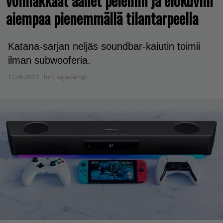
voimakkaat äänet peleihin ja elokuviin
aiempaa pienemmällä tilantarpeella
Katana-sarjan neljäs soundbar-kaiutin toimii
ilman subwooferia.
12.06.2023
Tom Kajaslampi