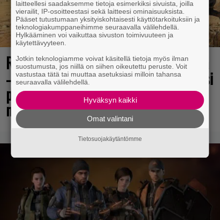
laitteellesi saadaksemme tietoja esimerkiksi sivuista, joilla
vierailit, IP-osoitteestasi sekä laitteesi ominaisuuksista.
Pääset tutustumaan yksityiskohtaisesti käyttötarkoituksiin ja
teknologiakumppaneihimme seuraavalla välilehdellä.
Hylkääminen voi vaikuttaa sivuston toimivuuteen ja
käytettävyyteen.
Rakastettu pelisarja täyttää 25 vuotta
Jotkin teknologiamme voivat käsitellä tietoja myös ilman
suostumusta, jos niillä on siihen oikeutettu peruste. Voit
– vuonna 2012 julkaistu osa ilmaiseksi
vastustaa tätä tai muuttaa asetuksiasi milloin tahansa
seuraavalla välilehdellä.
pc:lle, muita osia voi testailla
Hyväksyn kaikki
maksutta
Omat valintani
Tietosuojakäytäntömme