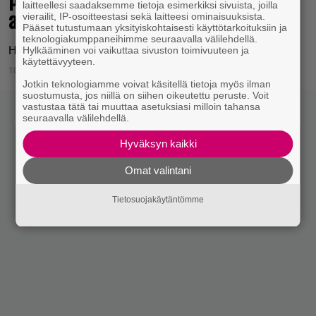
laitteellesi saadaksemme tietoja esimerkiksi sivuista, joilla
alla!
vierailit, IP-osoitteestasi sekä laitteesi ominaisuuksista.
Pääset tutustumaan yksityiskohtaisesti käyttötarkoituksiin ja
teknologiakumppaneihimme seuraavalla välilehdellä.
Hylkääminen voi vaikuttaa sivuston toimivuuteen ja
Hyvin pyyhkii, mutta pyyhkiköön!
käytettävyyteen.
18.6.2026 11:58
Jaakko Herranen
Jotkin teknologiamme voivat käsitellä tietoja myös ilman
suostumusta, jos niillä on siihen oikeutettu peruste. Voit
vastustaa tätä tai muuttaa asetuksiasi milloin tahansa
seuraavalla välilehdellä.
Hyväksyn kaikki
Omat valintani
Tietosuojakäytäntömme