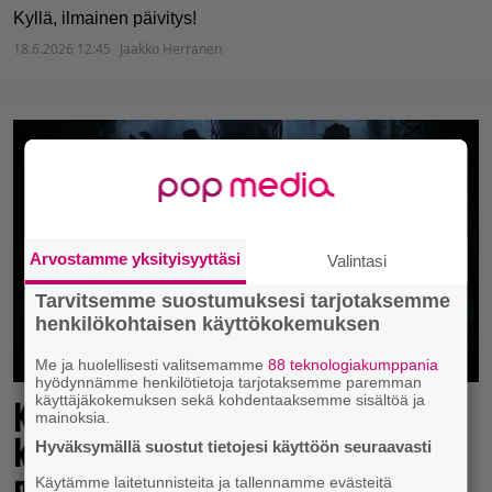
Kyllä, ilmainen päivitys!
18.6.2026 12:45
Jaakko Herranen
Arvostamme yksityisyyttäsi
Valintasi
Tarvitsemme suostumuksesi tarjotaksemme
henkilökohtaisen käyttökokemuksen
Me ja huolellisesti valitsemamme
88 teknologiakumppania
hyödynnämme henkilötietoja tarjotaksemme paremman
käyttäjäkokemuksen sekä kohdentaaksemme sisältöä ja
Kymmenen vuotta sitten julkaistu
mainoksia.
kauhupeli saavutti Steamissa uuden
Hyväksymällä suostut tietojesi käyttöön seuraavasti
pelaajaennätyksen – elokuvakin työn
Käytämme laitetunnisteita ja tallennamme evästeitä