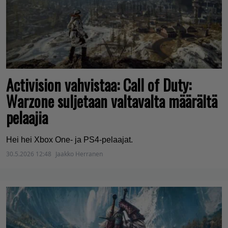
Activision vahvistaa: Call of Duty:
Warzone suljetaan valtavalta määrältä
pelaajia
Hei hei Xbox One- ja PS4-pelaajat.
30.5.2026 12:48
Jaakko Herranen