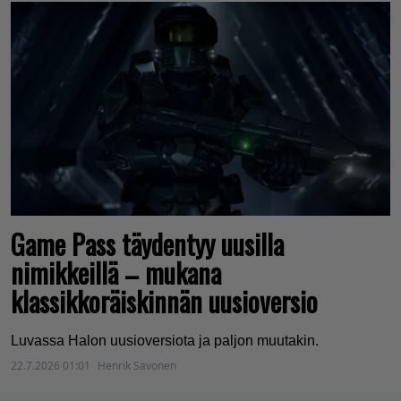
Game Pass täydentyy uusilla
nimikkeillä – mukana
klassikkoräiskinnän uusioversio
Luvassa Halon uusioversiota ja paljon muutakin.
22.7.2026 01:01
Henrik Savonen