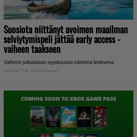
Suosiota niittänyt avoimen maailman
selviytymispeli jättää early access -
vaiheen taakseen
Valheim julkaistaan syyskuussa valmiina teoksena.
8.6.2026 11:36
Henrik Savonen