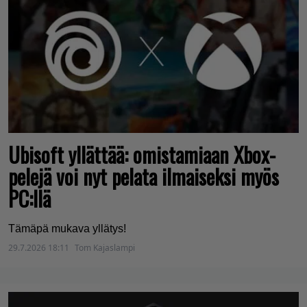
Ubisoft yllättää: omistamiaan Xbox-
pelejä voi nyt pelata ilmaiseksi myös
PC:llä
Tämäpä mukava yllätys!
29.7.2026 18:11
Tom Kajaslampi