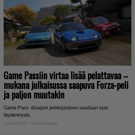
Game Passiin virtaa lisää pelattavaa –
mukana julkaisussa saapuva Forza-peli
ja paljon muutakin
Game Pass -tilaajien pelikirjastoon saadaan taas
täydennystä.
5.5.2026 21:51
Henrik Savonen