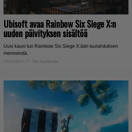
Ubisoft avaa Rainbow Six Siege X:n
uuden päivityksen sisältöä
Uusi kausi tuo Rainbow Six Siege X:ään tuulahduksen
menneestä.
10.6.2026 21:11
Tom Kajaslampi