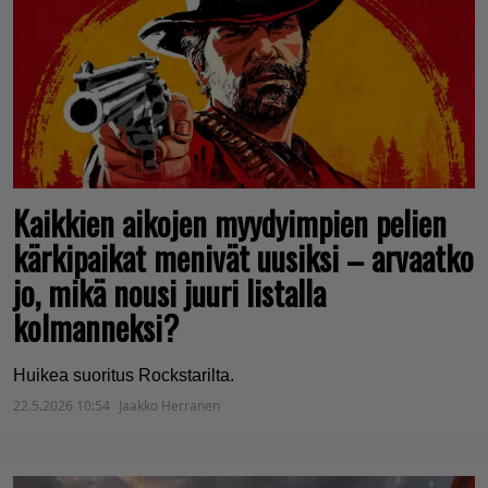
Kaikkien aikojen myydyimpien pelien
kärkipaikat menivät uusiksi – arvaatko
jo, mikä nousi juuri listalla
kolmanneksi?
Huikea suoritus Rockstarilta.
22.5.2026 10:54
Jaakko Herranen