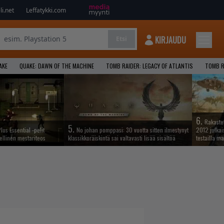
i.net
Leffatykki.com
KIRJAUDU
Etsi
AKE
QUAKE: DAWN OF THE MACHINE
TOMB RAIDER: LEGACY OF ATLANTIS
TOMB R
6.
Rakastet
5.
lus Essential -pelit
No johan pomppasi: 30 vuotta sitten ilmestynyt
2012 julkais
ellinen mestariteos
klassikkoräiskintä sai valtavasti lisää sisältöä
testailla ma