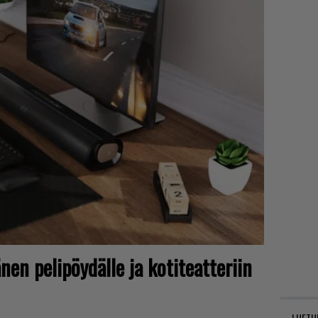
nen pelipöydälle ja kotiteatteriin
LUETU