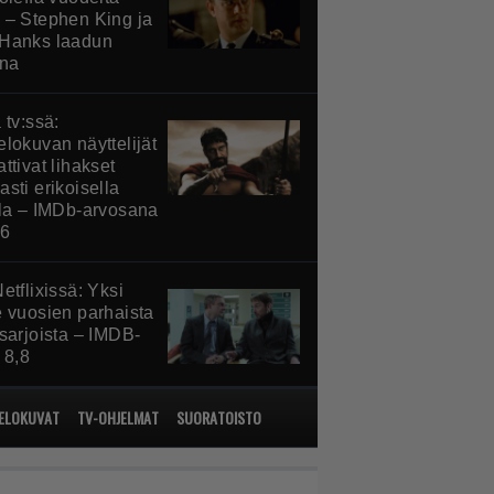
 – Stephen King ja
Hanks laadun
ina
 tv:ssä:
elokuvan näyttelijät
ttivat lihakset
sti erikoisella
lla – IMDb-arvosana
,6
etflixissä: Yksi
e vuosien parhaista
ssarjoista – IMDB-
 8,8
ELOKUVAT
TV-OHJELMAT
SUORATOISTO