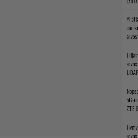
LAITEA
Yllät
ear-k
arvos
Hilja
arvos
LiDA
Nopea
5G-re
ZTE G
Hymyi
arvos