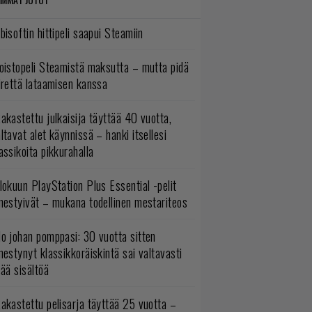
bisoftin hittipeli saapui Steamiin
oistopeli Steamistä maksutta – mutta pidä
irettä lataamisen kanssa
akastettu julkaisija täyttää 40 vuotta,
ltavat alet käynnissä – hanki itsellesi
assikoita pikkurahalla
lokuun PlayStation Plus Essential -pelit
mestyivät – mukana todellinen mestariteos
o johan pomppasi: 30 vuotta sitten
mestynyt klassikkoräiskintä sai valtavasti
sää sisältöä
akastettu pelisarja täyttää 25 vuotta –