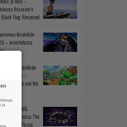
 mies ja meri –
telussa Assassin’s
 Black Flag Resynced
usromua ilmakehän
ltä – arvostelussa
Fox
istötiedon värikkäin
okokonaisuus –
telussa Yoshi and the
sen
rious Book
tietoja
 ja
n prinssi siellä
aa – arvostelussa The
 Prince of Persia
toja