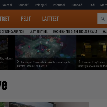
Voice.fi
Soundi.fi
Pelaaja.fi
Inferno.fi
Rumba.fi
Tilt.fi
Metel
TISET
PELIT
LAITTEET
S OF REINCARNATION
LAST SENTINEL
MOONLIGHTER 2: THE ENDLESS VAULT
QU
tta, valtavat
3.
4.
oita
Loistopeli Steamistä maksutta – mutta pidä
Elokuun PlayStation P
kiirettä lataamisen kanssa
ilmestyivät – mukana tod
ve