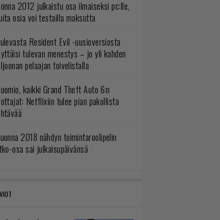
onna 2012 julkaistu osa ilmaiseksi pc:lle,
ita osia voi testailla maksutta
ulevasta Resident Evil -uusioversiosta
yttäisi tulevan menestys – jo yli kahden
ljoonan pelaajan toivelistalla
uomio, kaikki Grand Theft Auto 6:n
ottajat: Netflixiin tulee pian pakollista
ähtävää
uonna 2018 nähdyn toimintaroolipelin
tko-osa sai julkaisupäivänsä
VIOT