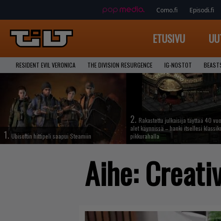
Como.fi
Episodi.fi
ETUSIVU
UU
RESIDENT EVIL VERONICA
THE DIVISION RESURGENCE
IG-NOSTOT
BEAST
2.
Rakastettu julkaisija täyttää 40 vuo
alet käynnissä – hanki itsellesi klassik
1.
Ubisoftin hittipeli saapui Steamiin
pikkurahalla
Aihe:
Creati