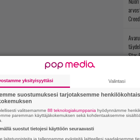
Nuori
arvos
Creed
Avaru
täyde
Star 
Ympär
vostamme yksityisyyttäsi
Valintasi
opint
arvos
semme suostumuksesi tarjotaksemme henkilökohtai
Myste
ökokemuksen
lellisesti valitsemamme
88 teknologiakumppania
hyödynnämme henkilö
semme paremman käyttäjäkokemuksen sekä kohdentaaksemme sisältöä
Levoto
a.
odott
ällä suostut tietojesi käyttöön seuraavasti
Rogue
laitetunnisteita ja tallennamme evästeitä laitteellesi saadaksemme tie