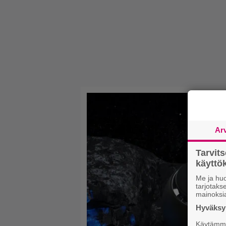
Ar
Tarvit
käytt
Me ja huo
tarjotak
mainoksi
Hyväksym
Käytämme 