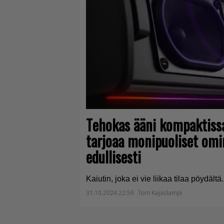
Tehokas ääni kompaktiss
tarjoaa monipuoliset omi
edullisesti
Kaiutin, joka ei vie liikaa tilaa pöydältä.
31.10.2024 22:59
Tom Kajaslampi