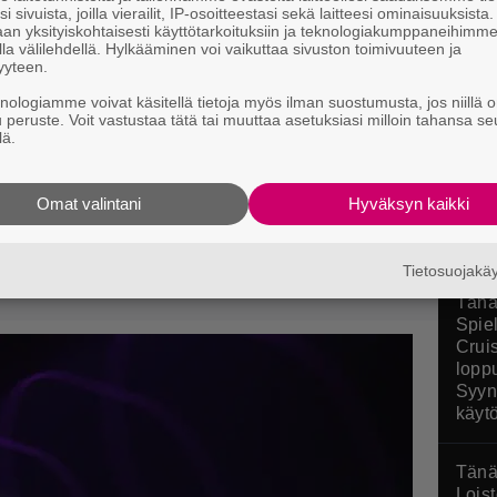
i sivuista, joilla vierailit, IP-osoitteestasi sekä laitteesi ominaisuuksista
an yksityiskohtaisesti käyttötarkoituksiin ja teknologiakumppaneihimm
la välilehdellä. Hylkääminen voi vaikuttaa sivuston toimivuuteen ja
Poké
yyteen.
stres
knologiamme voivat käsitellä tietoja myös ilman suostumusta, jos niillä o
arvos
u peruste. Voit vastustaa tätä tai muuttaa asetuksiasi milloin tahansa se
uttimen, joka yhdistää tyylin,
lä.
Pokop
n
Omat valintani
Hyväksyn kaikki
Tietosuojak
Tänä
Spie
Crui
loppu
Syyn
käyt
Tänä
Loist