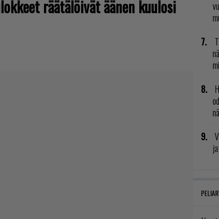
lokkeet räätälöivät äänen kuulosi
vu
mu
T
nä
mi
H
od
n
V
ja
PELIAR