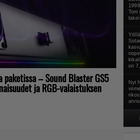
1999
Tom 
take
Yöllä
Sota
kasva
nopea
kika
on 7
a paketissa – Sound Blaster GS5
Nyt N
naisuudet ja RGB-valaistuksen
viim
riko
arvio