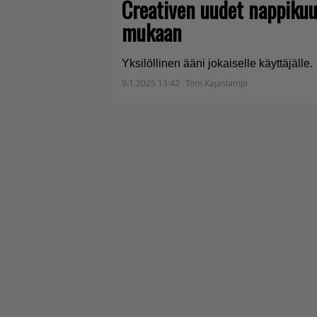
Creativen uudet nappikuu
mukaan
Yksilöllinen ääni jokaiselle käyttäjälle.
9.1.2025 13:42
Tom Kajaslampi