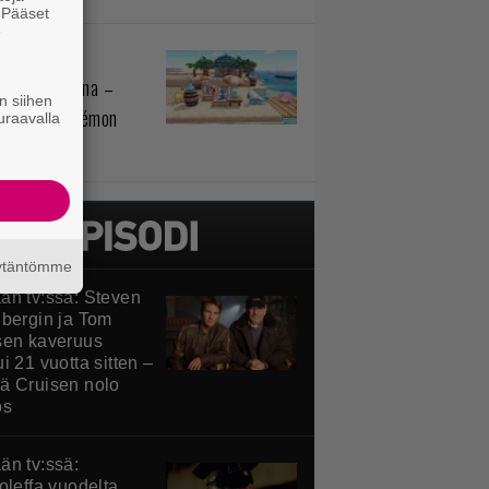
. Pääset
e
monit
sihelpotuksena –
n siihen
telussa Pokémon
uraavalla
ia
äytäntömme
än tv:ssä: Steven
lbergin ja Tom
sen kaveruus
i 21 vuotta sitten –
ä Cruisen nolo
ös
än tv:ssä:
oleffa vuodelta