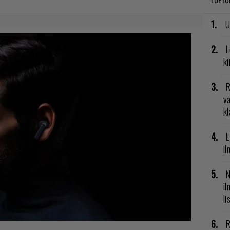
U
L
ki
R
va
kl
E
il
N
il
li
R