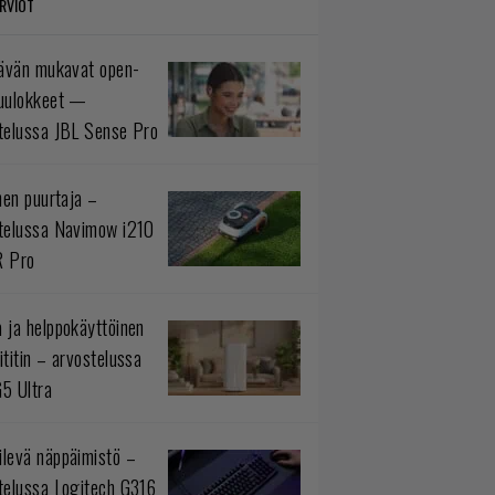
RVIOT
tävän mukavat open-
uulokkeet —
telussa JBL Sense Pro
inen puurtaja –
telussa Navimow i210
R Pro
 ja helppokäyttöinen
ititin – arvostelussa
5 Ultra
levä näppäimistö –
telussa Logitech G316