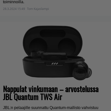
toiminnoilla.
28.3.2024 15:49
Tom Kajaslampi
Nappulat vinkumaan – arvostelussa
JBL Quantum TWS Air
JBL:n pelaajille suunnattu Quantum-mallisto vahvistuu