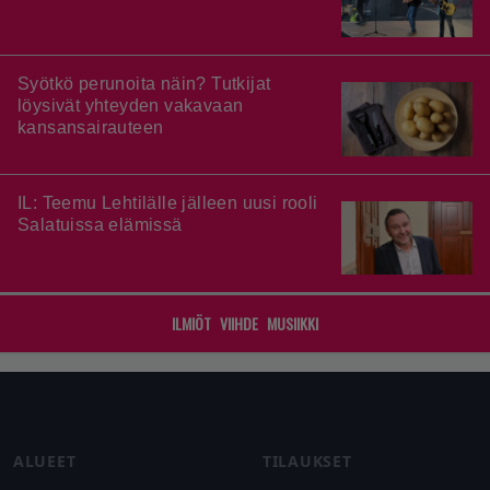
Syötkö perunoita näin? Tutkijat
löysivät yhteyden vakavaan
kansansairauteen
IL: Teemu Lehtilälle jälleen uusi rooli
Salatuissa elämissä
ILMIÖT
VIIHDE
MUSIIKKI
Footer
ALUEET
TILAUKSET