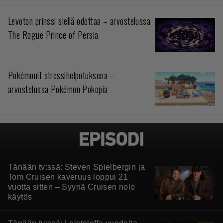
Levoton prinssi siellä odottaa – arvostelussa
The Rogue Prince of Persia
Pokémonit stressihelpotuksena –
arvostelussa Pokémon Pokopia
Tänään tv:ssä: Steven Spielbergin ja
Tom Cruisen kaveruus loppui 21
vuotta sitten – Syynä Cruisen nolo
käytös