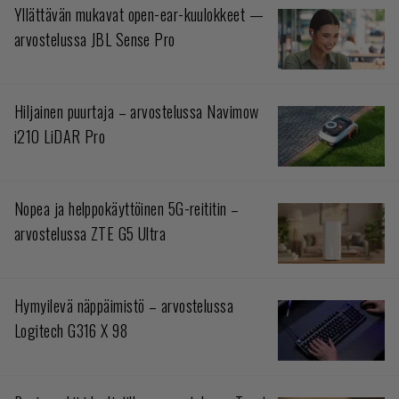
Yllättävän mukavat open-ear-kuulokkeet —
arvostelussa JBL Sense Pro
Hiljainen puurtaja – arvostelussa Navimow
i210 LiDAR Pro
Nopea ja helppokäyttöinen 5G-reititin –
arvostelussa ZTE G5 Ultra
Hymyilevä näppäimistö – arvostelussa
Logitech G316 X 98