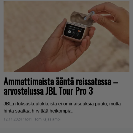
Ammattimaista ääntä reissatessa –
arvostelussa JBL Tour Pro 3
JBL:n luksuskuulokkeista ei ominaisuuksia puutu, mutta
hinta saattaa hirvittää heikompia.
12.11.2024 16:41
Tom Kajaslampi