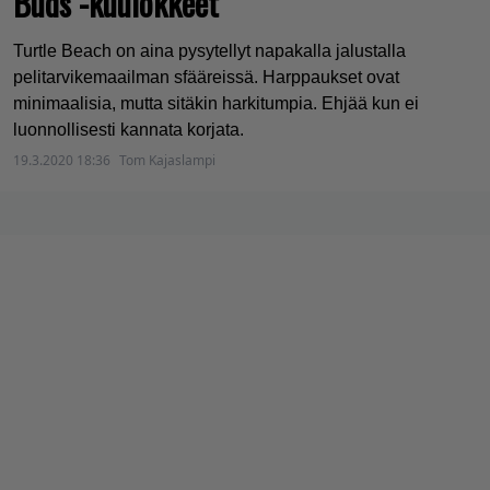
Buds -kuulokkeet
Turtle Beach on aina pysytellyt napakalla jalustalla
pelitarvikemaailman sfääreissä. Harppaukset ovat
minimaalisia, mutta sitäkin harkitumpia. Ehjää kun ei
luonnollisesti kannata korjata.
19.3.2020 18:36
Tom Kajaslampi