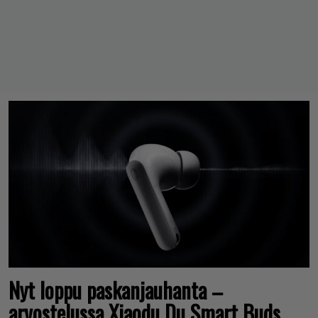
Nyt loppu paskanjauhanta –
arvostelussa Xiaodu Du Smart Buds