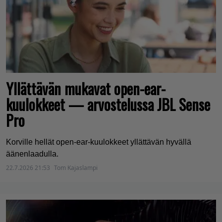
Yllättävän mukavat open-ear-
kuulokkeet — arvostelussa JBL Sense
Pro
Korville hellät open-ear-kuulokkeet yllättävän hyvällä
äänenlaadulla.
22.7.2026 21:53
Tom Kajaslampi