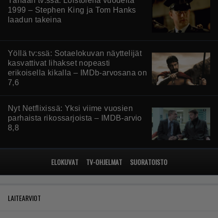
Tänään tv:ssä: Loistoleffa vuodelta
1999 – Stephen King ja Tom Hanks
laadun takeina
Yöllä tv:ssä: Sotaelokuvan näyttelijät
kasvattivat lihakset nopeasti
erikoisella kikalla – IMDb-arvosana on
7,6
Nyt Netflixissä: Yksi viime vuosien
parhaista rikossarjoista – IMDB-arvio
8,8
ELOKUVAT
TV-OHJELMAT
SUORATOISTO
LAITEARVIOT