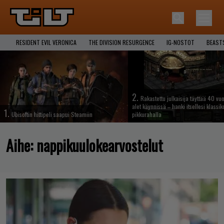
RESIDENT EVIL VERONICA
THE DIVISION RESURGENCE
IG-NOSTOT
BEAST
2.
Rakastettu julkaisija täyttää 40 vuo
alet käynnissä – hanki itsellesi klassik
1.
Ubisoftin hittipeli saapui Steamiin
pikkurahalla
Aihe:
nappikuulokearvostelut