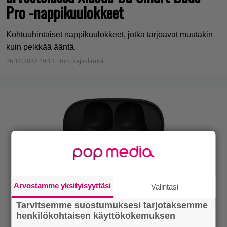
Pro -nappikuulokkeet
Kohtuuhintaiset nappikuulokkeet, jotka tarjoavat muutakin
kuin pelkkää ääntä.
26.10.2022 19:13
Tom Kajaslampi
Arvostamme yksityisyyttäsi
Valintasi
Tarvitsemme suostumuksesi tarjotaksemme
henkilökohtaisen käyttökokemuksen