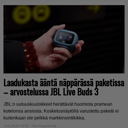
Laadukasta ääntä näppärässä paketissa
– arvostelussa JBL Live Buds 3
JBL:n uutuuskuulokkeet herättävät huomiota pramean
kotelonsa ansiosta. Kosketusnäytöllä varustettu paketti ei
kuitenkaan ole pelkkä markkinointikikka.
14.8.2024 10:52
Tom Kajaslampi