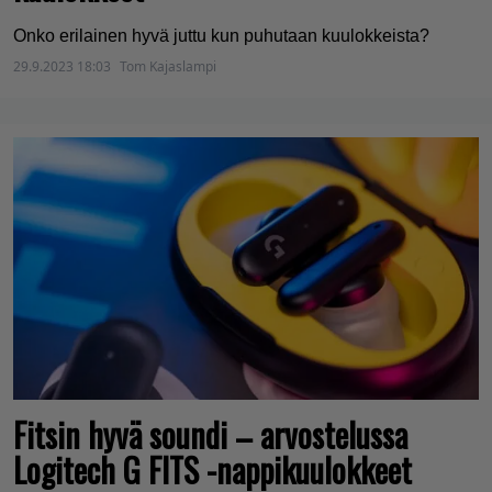
Onko erilainen hyvä juttu kun puhutaan kuulokkeista?
29.9.2023 18:03
Tom Kajaslampi
Fitsin hyvä soundi – arvostelussa
Logitech G FITS -nappikuulokkeet