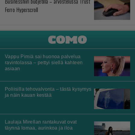
Businesshiiri budjetilla – arvostelussa Trust
Ferro Hyperscroll
Vappu Pimiä sai huonoa palvelua
ravintolassa – pettyi siellä kahteen
asiaan
Poliisilla tehovalvonta – tästä kysymys
ja näin kauan kestää
Laulaja Mirellan rantakuvat ovat
täynnä lomaa, aurinkoa ja iloa