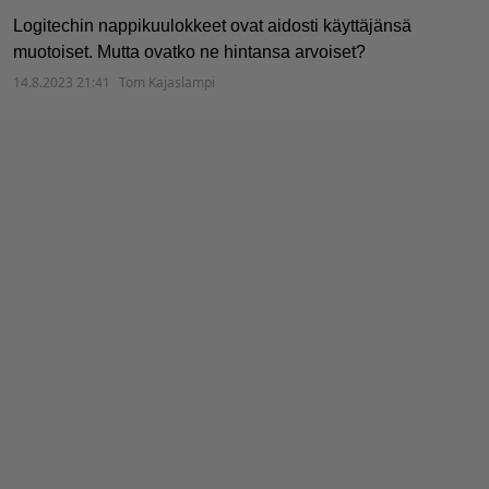
Logitechin nappikuulokkeet ovat aidosti käyttäjänsä
muotoiset. Mutta ovatko ne hintansa arvoiset?
14.8.2023 21:41
Tom Kajaslampi