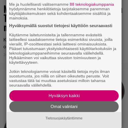
Me ja huolellisesti valitsemamme
88 teknologiakumppania
Mobiilipelaajan korville – arvostelussa
hyödynnämme henkilötietoja tarjotaksemme paremman
käyttäjäkokemuksen sekä kohdentaaksemme sisältöä ja
Turtle Beach Scout Air -
mainoksia.
nappikuulokkeet
Hyväksymällä suostut tietojesi käyttöön seuraavasti
Käytämme laitetunnisteita ja tallennamme evästeitä
laitteellesi saadaksemme tietoja esimerkiksi sivuista, joilla
Kevyet ja ookoo-latenssiset nappikuulokkeet turhauttavilla
vierailit, IP-osoitteestasi sekä laitteesi ominaisuuksista.
ongelmilla.
Pääset tutustumaan yksityiskohtaisesti käyttötarkoituksiin ja
teknologiakumppaneihimme seuraavalla välilehdellä.
24.5.2022 16:05
Tom Kajaslampi
Hylkääminen voi vaikuttaa sivuston toimivuuteen ja
käytettävyyteen.
Jotkin teknologiamme voivat käsitellä tietoja myös ilman
suostumusta, jos niillä on siihen oikeutettu peruste. Voit
vastustaa tätä tai muuttaa asetuksiasi milloin tahansa
seuraavalla välilehdellä.
Hyväksyn kaikki
Omat valintani
Tietosuojakäytäntömme