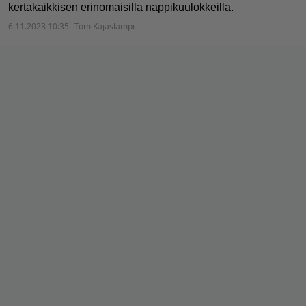
kertakaikkisen erinomaisilla nappikuulokkeilla.
6.11.2023 10:35
Tom Kajaslampi