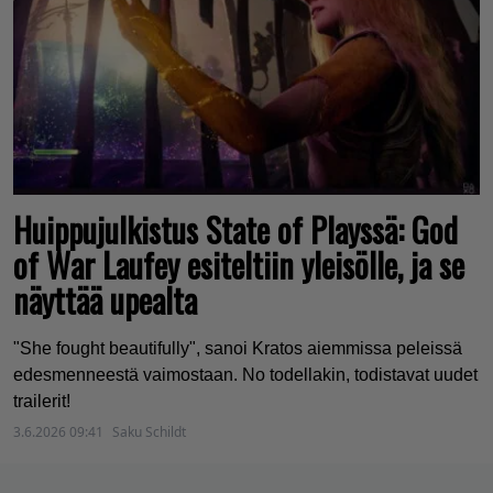
Huippujulkistus State of Playssä: God
of War Laufey esiteltiin yleisölle, ja se
näyttää upealta
"She fought beautifully", sanoi Kratos aiemmissa peleissä
edesmenneestä vaimostaan. No todellakin, todistavat uudet
trailerit!
3.6.2026 09:41
Saku Schildt