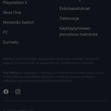
Playstation 5
Evästeasetukset
Xbox One
Tietosuoja
Nintendo Switch
Käyttäytymiseen
PC
perustuva mainonta
Eurheilu
Tilt.fi
on osa Pop Median digitaalisten medioiden perhettä. Tilt kertoo
laajasti niin konsoli kuin pc-pelaamisesta, unohtamatta e-urheilua.
Pop Media
on digitaalisen median ja markkinoinnin monipuolinen osaaja.
Yritys julkaisee laadukkaita digitaalisia medioita, tarjoaa tehokkaita
ratkaisuja mainontaan sekä markkinointipalveluita.
Facebook
Instagram
© 2026 Pop Media Oy