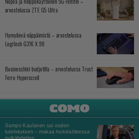
Nopea ja helppokäyttöinen 5G-reititin –
arvostelussa ZTE G5 Ultra
Hymyilevä näppäimistö – arvostelussa
Logitech G316 X 98
Businesshiiri budjetilla – arvostelussa Trust
Ferro Hyperscroll
Sampo Kaulanen sai oudon
tulehduksen – makaa hoitolaitteessa
nytkähdellen