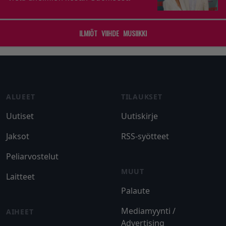
ILMIÖT
VIIHDE
MUSIIKKI
Footer
ALUEET
TILAUKSET
Uutiset
Uutiskirje
Jaksot
RSS-syötteet
Peliarvostelut
MUUT
Laitteet
Palaute
Mediamyynti /
AIHEET
Advertising