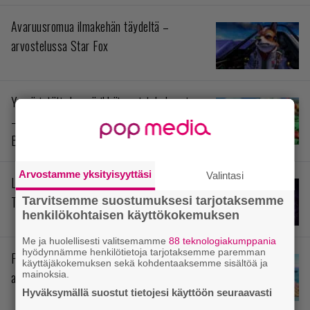
Avaruusromua ilmakehän täydeltä –
arvostelussa Star Fox
Ympäristötiedon värikkäin opintokokonaisuus
– arvostelussa Yoshi and the Mysterious
Book
Arvostamme yksityisyyttäsi
Valintasi
Levoton prinssi siellä odottaa – arvostelussa
The Rogue Prince of Persia
Tarvitsemme suostumuksesi tarjotaksemme
henkilökohtaisen käyttökokemuksen
Me ja huolellisesti valitsemamme
88 teknologiakumppania
hyödynnämme henkilötietoja tarjotaksemme paremman
Pokémonit stressihelpotuksena –
käyttäjäkokemuksen sekä kohdentaaksemme sisältöä ja
mainoksia.
arvostelussa Pokémon Pokopia
Hyväksymällä suostut tietojesi käyttöön seuraavasti