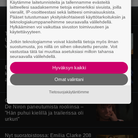
Käytämme laitetunnisteita ja tallennamme evästeitä
laitteellesi saadaksemme tietoja esimerkiksi sivuista, joilla
vierailit, IP-osoitteestasi sekä laitteesi ominaisuuksista.
Pääset tutustumaan yksityiskohtaisesti käyttötarkoituksiin ja
teknologiakumppaneihimme seuraavalla välilehdellä.
Hylkääminen voi vaikuttaa sivuston toimivuuteen ja
käytettävyyteen.
Tänään tv:ssä: Vesa-Matti Loiri palasi
Uunon rooliin vuonna 1998 – Spede
Jotkin teknologiamme voivat käsitellä tietoja myös ilman
vetäytyi sivummalle
suostumusta, jos niillä on siihen oikeutettu peruste. Voit
vastustaa tätä tai muuttaa asetuksiasi milloin tahansa
seuraavalla välilehdellä.
Bond-luojan 68 vuotta sitten lähettämä
Hyväksyn kaikki
kirje löytyi – tältä 007-hahmon piti
Omat valintani
alun perin näyttää
Tietosuojakäytäntömme
Cape Fear -näyttelijä muisteli Robert
De Niron paneutumista rooliinsa –
”Hän puhui kielillä ja trailerissa oli
urkuri”
Nyt suoratoistossa: Emilia Clarke 208