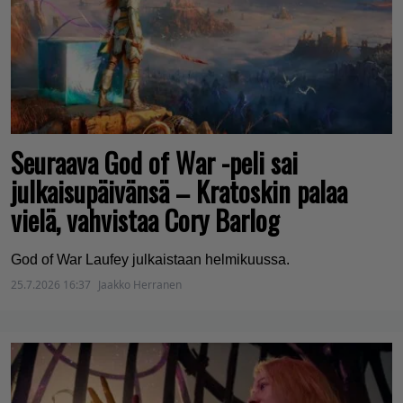
Seuraava God of War -peli sai
julkaisupäivänsä – Kratoskin palaa
vielä, vahvistaa Cory Barlog
God of War Laufey julkaistaan helmikuussa.
25.7.2026 16:37
Jaakko Herranen