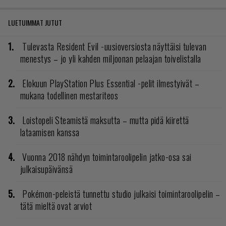
LUETUIMMAT JUTUT
Tulevasta Resident Evil -uusioversiosta näyttäisi tulevan
menestys – jo yli kahden miljoonan pelaajan toivelistalla
Elokuun PlayStation Plus Essential -pelit ilmestyivät –
mukana todellinen mestariteos
Loistopeli Steamistä maksutta – mutta pidä kiirettä
lataamisen kanssa
Vuonna 2018 nähdyn toimintaroolipelin jatko-osa sai
julkaisupäivänsä
Pokémon-peleistä tunnettu studio julkaisi toimintaroolipelin –
tätä mieltä ovat arviot