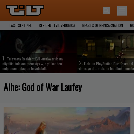
LAST SENTINEL
RESIDENT EVIL VERONICA
BEASTS OF REINCARNATION
GO
1.
Tulevasta Resident Evil -uusioversiosta
2.
näyttäisi tulevan menestys – jo yli kahden
Elokuun PlayStation Plus Essential 
miljoonan pelaajan toivelistalla
ilmestyivät – mukana todellinen mesta
Aihe:
God of War Laufey