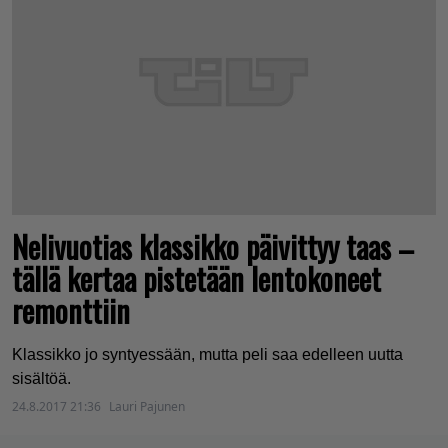
Nelivuotias klassikko päivittyy taas –
tällä kertaa pistetään lentokoneet
remonttiin
Klassikko jo syntyessään, mutta peli saa edelleen uutta
sisältöä.
24.8.2017 21:36
Lauri Pajunen