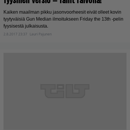
Kaiken maailman pikku jasonvoorheesit eivät olleet kovin
tyytyväisiä Gun Median ilmoitukseen Friday the 13th -pelin
fyysisestä julkaisusta.
2.8.2017 23:37
Lauri Pajunen