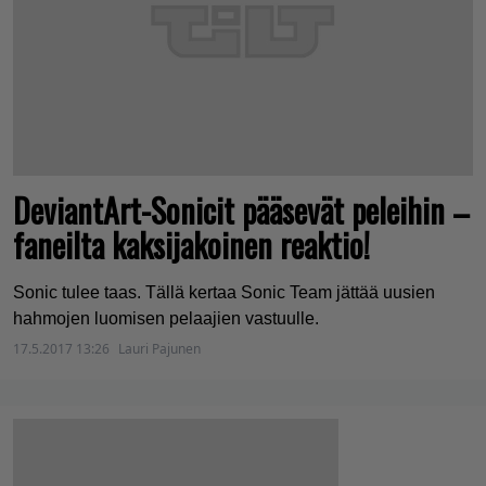
DeviantArt-Sonicit pääsevät peleihin –
faneilta kaksijakoinen reaktio!
Sonic tulee taas. Tällä kertaa Sonic Team jättää uusien
hahmojen luomisen pelaajien vastuulle.
17.5.2017 13:26
Lauri Pajunen