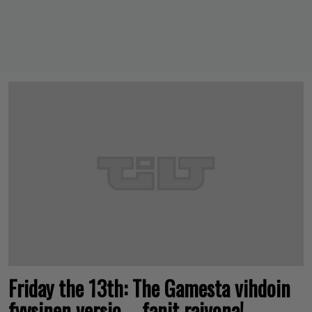
Friday the 13th: The Gamesta vihdoin
fyysinen versio – fanit raivona!