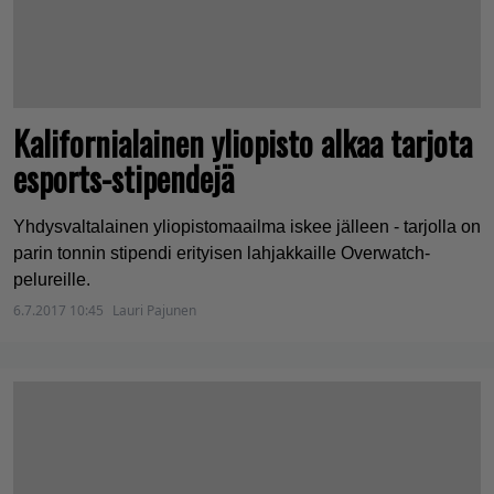
Kalifornialainen yliopisto alkaa tarjota
esports-stipendejä
Yhdysvaltalainen yliopistomaailma iskee jälleen - tarjolla on
parin tonnin stipendi erityisen lahjakkaille Overwatch-
pelureille.
6.7.2017 10:45
Lauri Pajunen