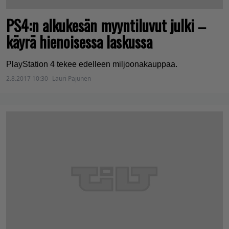
PS4:n alkukesän myyntiluvut julki –
käyrä hienoisessa laskussa
PlayStation 4 tekee edelleen miljoonakauppaa.
2.8.2017 10:30
Lauri Pajunen