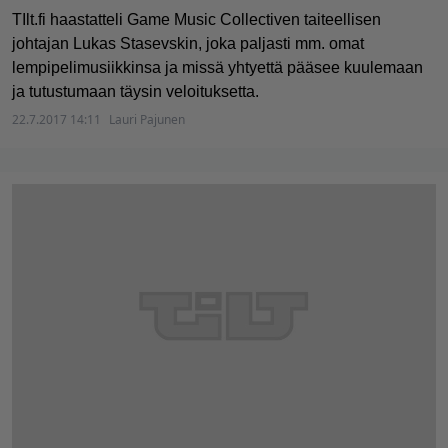
TIlt.fi haastatteli Game Music Collectiven taiteellisen
johtajan Lukas Stasevskin, joka paljasti mm. omat
lempipelimusiikkinsa ja missä yhtyettä pääsee kuulemaan
ja tutustumaan täysin veloituksetta.
22.7.2017 14:11
Lauri Pajunen