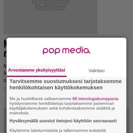
Nintendo testasi Mario Karttia ilman
raivoa aiheuttavaa asetta
Mario Kart -kilpurisarjan johtaja Kosuke Yabuki paljasti
Arvostamme yksityisyyttäsi
Valintasi
Nintendon testanneen Mario Kartia ilman pelin
raivostuttavinta asetta.
Tarvitsemme suostumuksesi tarjotaksemme
henkilökohtaisen käyttökokemuksen
27.7.2017 10:09
Lauri Pajunen
Me ja huolellisesti valitsemamme
88 teknologiakumppania
hyödynnämme henkilötietoja tarjotaksemme paremman
käyttäjäkokemuksen sekä kohdentaaksemme sisältöä ja
mainoksia.
Hyväksymällä suostut tietojesi käyttöön seuraavasti
Käytämme laitetunnisteita ja tallennamme evästeitä