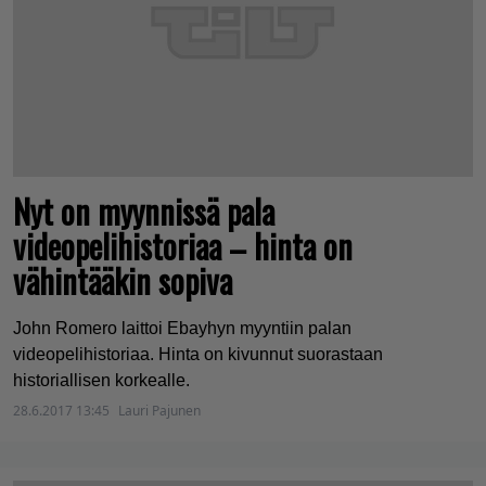
Nyt on myynnissä pala
videopelihistoriaa – hinta on
vähintääkin sopiva
John Romero laittoi Ebayhyn myyntiin palan
videopelihistoriaa. Hinta on kivunnut suorastaan
historiallisen korkealle.
28.6.2017 13:45
Lauri Pajunen