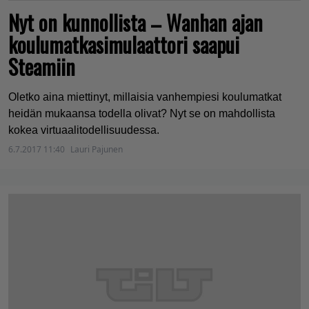
Nyt on kunnollista – Wanhan ajan
koulumatkasimulaattori saapui
Steamiin
Oletko aina miettinyt, millaisia vanhempiesi koulumatkat
heidän mukaansa todella olivat? Nyt se on mahdollista
kokea virtuaalitodellisuudessa.
6.7.2017 11:40
Lauri Pajunen