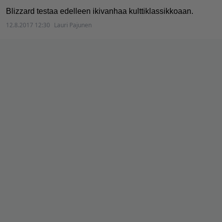
Blizzard testaa edelleen ikivanhaa kulttiklassikkoaan.
12.8.2017 12:30
Lauri Pajunen