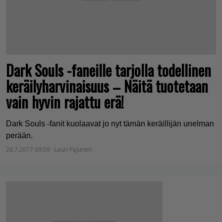
Dark Souls -faneille tarjolla todellinen
keräilyharvinaisuus – Näitä tuotetaan
vain hyvin rajattu erä!
Dark Souls -fanit kuolaavat jo nyt tämän keräillijän unelman
perään.
28.7.2017 09:59
Lauri Pajunen