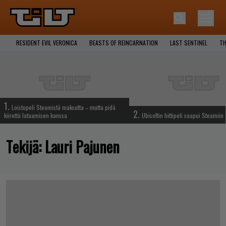
RESIDENT EVIL VERONICA
BEASTS OF REINCARNATION
LAST SENTINEL
TH
1.
Loistopeli Steamistä maksutta – mutta pidä
2.
kiirettä lataamisen kanssa
Ubisoftin hittipeli saapui Steamiin
Tekijä:
Lauri Pajunen