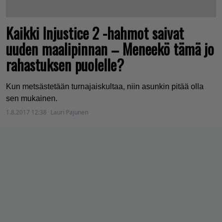
Kaikki Injustice 2 -hahmot saivat
uuden maalipinnan – Meneekö tämä jo
rahastuksen puolelle?
Kun metsästetään turnajaiskultaa, niin asunkin pitää olla
sen mukainen.
1.8.2017 12:38
Lauri Pajunen