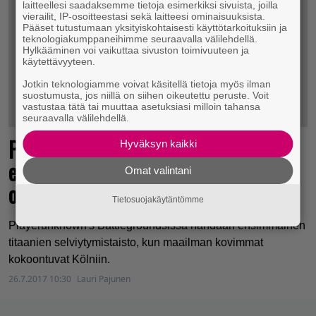
laitteellesi saadaksemme tietoja esimerkiksi sivuista, joilla
vierailit, IP-osoitteestasi sekä laitteesi ominaisuuksista.
Pääset tutustumaan yksityiskohtaisesti käyttötarkoituksiin ja
teknologiakumppaneihimme seuraavalla välilehdellä.
Hylkääminen voi vaikuttaa sivuston toimivuuteen ja
käytettävyyteen.
Jotkin teknologiamme voivat käsitellä tietoja myös ilman
suostumusta, jos niillä on siihen oikeutettu peruste. Voit
vastustaa tätä tai muuttaa asetuksiasi milloin tahansa
seuraavalla välilehdellä.
Playerunknown’s Battlegrounds saa
Hyväksyn kaikki
ensimmäisen esports-turnauksensa –
Omat valintani
odotettu uudistus samalla julki
Tietosuojakäytäntömme
Playerunknown's Battlegroundsissa nähdään ensimmäinen
titaanien selviytymistaisto, kun maailman kovimmat
kokoontuvat Kölniin.
26.7.2017 10:30
Lauri Pajunen