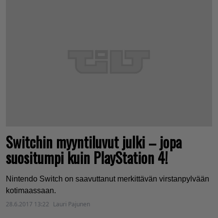
Switchin myyntiluvut julki – jopa
suositumpi kuin PlayStation 4!
Nintendo Switch on saavuttanut merkittävän virstanpylvään
kotimaassaan.
28.6.2017 13:22
Lauri Pajunen