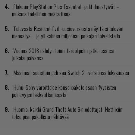
Elokuun PlayStation Plus Essential -pelit ilmestyivät –
mukana todellinen mestariteos
Tulevasta Resident Evil -uusioversiosta näyttäisi tulevan
menestys – jo yli kahden miljoonan pelaajan toivelistalla
Vuonna 2018 nähdyn toimintaroolipelin jatko-osa sai
julkaisupäivänsä
Maailman suosituin peli saa Switch 2 -versionsa lokakuussa
Huhu: Sony varoittelee konsolipaketeissaan fyysisten
pelilevyjen lakkauttamisesta
Huomio, kaikki Grand Theft Auto 6:n odottajat: Netflixiin
tulee pian pakollista nähtävää