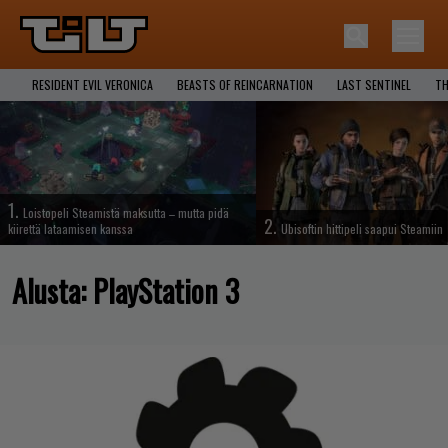
RESIDENT EVIL VERONICA
BEASTS OF REINCARNATION
LAST SENTINEL
TH
1.
Loistopeli Steamistä maksutta – mutta pidä
2.
kiirettä lataamisen kanssa
Ubisoftin hittipeli saapui Steamiin
Alusta:
PlayStation 3