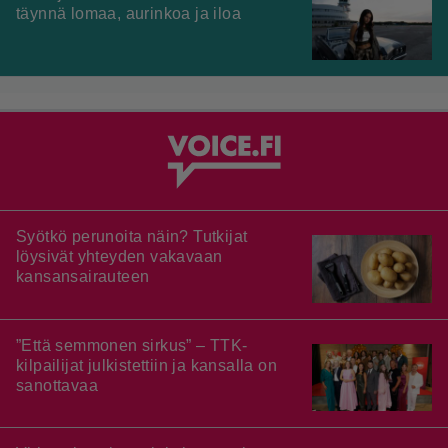
täynnä lomaa, aurinkoa ja iloa
Syötkö perunoita näin? Tutkijat
löysivät yhteyden vakavaan
kansansairauteen
”Että semmonen sirkus” – TTK-
kilpailijat julkistettiin ja kansalla on
sanottavaa