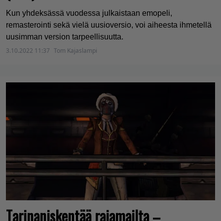
Kun yhdeksässä vuodessa julkaistaan emopeli,
remasterointi sekä vielä uusioversio, voi aiheesta ihmetellä
uusimman version tarpeellisuutta.
3.10.2022 11:37
Tom Kajaslampi
Tarinaniskentää rajamailta –