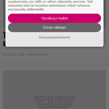
suostumusta, jos niillä on siihen oikeutettu peruste. Voit
vastustaa tätä tai muuttaa asetuksiasi milloin tahansa
seuraavalla välilehdellä.
Hyväksyn kaikki
Omat valintani
Tahmealta tuntuvaa showpainia –
Tietosuojakäytäntömme
arvostelussa WWE 2K17
10.1.2017 16:58
Tom Kajaslampi