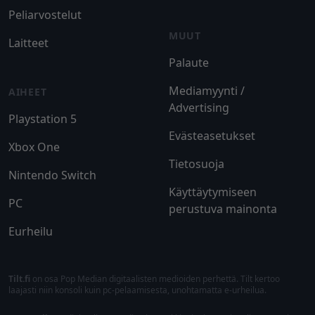
Peliarvostelut
MUUT
Laitteet
Palaute
Mediamyynti /
AIHEET
Advertising
Playstation 5
Evästeasetukset
Xbox One
Tietosuoja
Nintendo Switch
Käyttäytymiseen
PC
perustuva mainonta
Eurheilu
Tilt.fi
on osa Pop Median digitaalisten medioiden perhettä. Tilt kertoo
laajasti niin konsoli kuin pc-pelaamisesta, unohtamatta e-urheilua.