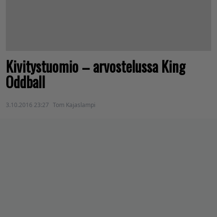
Kivitystuomio – arvostelussa King
Oddball
3.10.2016 23:27
Tom Kajaslampi