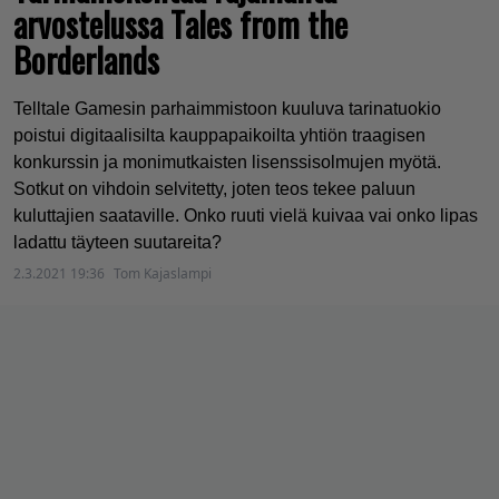
arvostelussa Tales from the
Borderlands
Telltale Gamesin parhaimmistoon kuuluva tarinatuokio
poistui digitaalisilta kauppapaikoilta yhtiön traagisen
konkurssin ja monimutkaisten lisenssisolmujen myötä.
Sotkut on vihdoin selvitetty, joten teos tekee paluun
kuluttajien saataville. Onko ruuti vielä kuivaa vai onko lipas
ladattu täyteen suutareita?
2.3.2021 19:36
Tom Kajaslampi