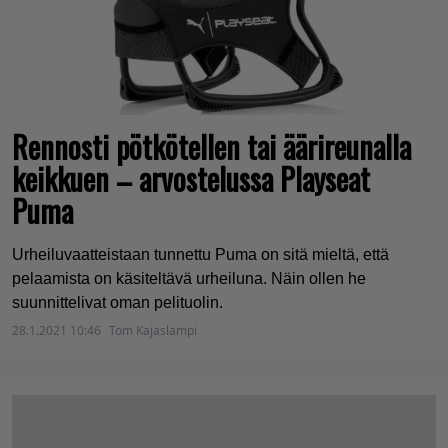
Rennosti pötkötellen tai äärireunalla
keikkuen – arvostelussa Playseat
Puma
Urheiluvaatteistaan tunnettu Puma on sitä mieltä, että
pelaamista on käsiteltävä urheiluna. Näin ollen he
suunnittelivat oman pelituolin.
28.1.2021 10:46
Tom Kajaslampi