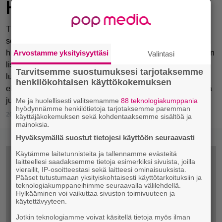
Home ja V: The Good Knight
The Odd Gentlemenin ja Sierra Entertainmentin
seikkailupeliklassikko King’s Questin uusi tuleminen
huipentuu kahden viimeisen episodin myötä. Uuden tarinan
Arvostamme yksityisyyttäsi
Valintasi
lisäksi tarjolla on myös runsaasti nostalgiarypäyksiä jo 80-
Tarvitsemme suostumuksesi tarjotaksemme
luvulla alkunsa saaneesta sarjasta. Elämän syvät tunne-
henkilökohtaisen käyttökokemuksen
elämykset on osattu kietoa tarinaan sisälle niin aitoina, että
juoni muuttuu tunteiksi ja tekniikka todellisuudeksi.
Me ja huolellisesti valitsemamme
88 teknologiakumppania
hyödynnämme henkilötietoja tarjotaksemme paremman
20.4.2017 22:10
Tom Kajaslampi
käyttäjäkokemuksen sekä kohdentaaksemme sisältöä ja
mainoksia.
Hyväksymällä suostut tietojesi käyttöön seuraavasti
Käytämme laitetunnisteita ja tallennamme evästeitä
laitteellesi saadaksemme tietoja esimerkiksi sivuista, joilla
vierailit, IP-osoitteestasi sekä laitteesi ominaisuuksista.
Pääset tutustumaan yksityiskohtaisesti käyttötarkoituksiin ja
teknologiakumppaneihimme seuraavalla välilehdellä.
Hylkääminen voi vaikuttaa sivuston toimivuuteen ja
käytettävyyteen.
Jotkin teknologiamme voivat käsitellä tietoja myös ilman