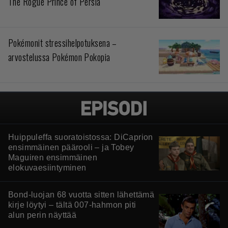
The Rogue Prince of Persia
Pokémonit stressihelpotuksena –
arvostelussa Pokémon Pokopia
Huippuleffa suoratoistossa: DiCaprion
ensimmäinen päärooli – ja Tobey
Maguiren ensimmäinen
elokuvaesiintyminen
Bond-luojan 68 vuotta sitten lähettämä
kirje löytyi – tältä 007-hahmon piti
alun perin näyttää