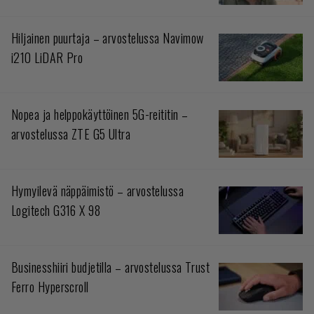
Hiljainen puurtaja – arvostelussa Navimow
i210 LiDAR Pro
Nopea ja helppokäyttöinen 5G-reititin –
arvostelussa ZTE G5 Ultra
Hymyilevä näppäimistö – arvostelussa
Logitech G316 X 98
Businesshiiri budjetilla – arvostelussa Trust
Ferro Hyperscroll