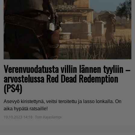
Verenvuodatusta villin lännen tyyliin –
arvostelussa Red Dead Redemption
(PS4)
Asevyö kiristettynä, veitsi teroitettu ja lasso lonkalla. On
aika hypätä ratsaille!
19.10.2023 14:18
Tom Kajaslampi