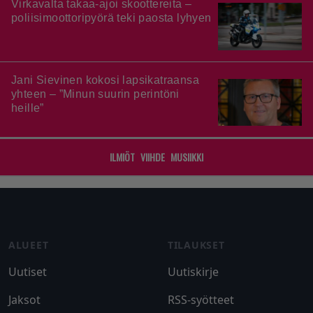
Virkavalta takaa-ajoi skoottereita –
poliisimoottoripyörä teki paosta lyhyen
Jani Sievinen kokosi lapsikatraansa
yhteen – ”Minun suurin perintöni
heille”
ILMIÖT
VIIHDE
MUSIIKKI
Footer
ALUEET
TILAUKSET
Uutiset
Uutiskirje
Jaksot
RSS-syötteet