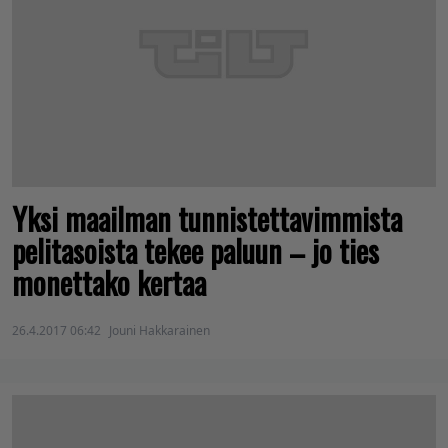
Yksi maailman tunnistettavimmista
pelitasoista tekee paluun – jo ties
monettako kertaa
26.4.2017 06:42
Jouni Hakkarainen