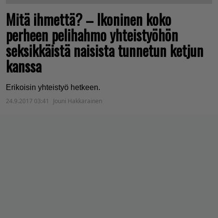
Mitä ihmettä? – Ikoninen koko
perheen pelihahmo yhteistyöhön
seksikkäistä naisista tunnetun ketjun
kanssa
Erikoisin yhteistyö hetkeen.
24.9.2017 03:41
Jouni Hakkarainen