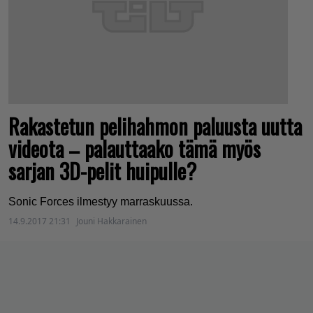
Rakastetun pelihahmon paluusta uutta
videota – palauttaako tämä myös
sarjan 3D-pelit huipulle?
Sonic Forces ilmestyy marraskuussa.
14.9.2017 21:31
Jouni Hakkarainen