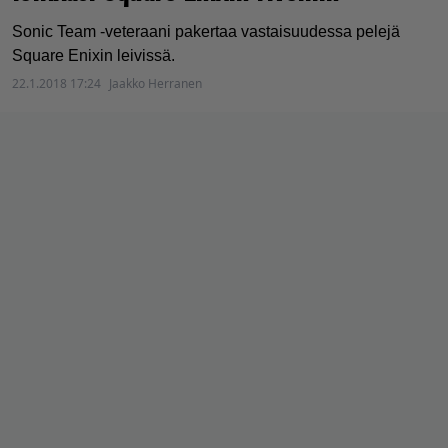
Sonic Team -veteraani pakertaa vastaisuudessa pelejä
Square Enixin leivissä.
22.1.2018 17:24
Jaakko Herranen