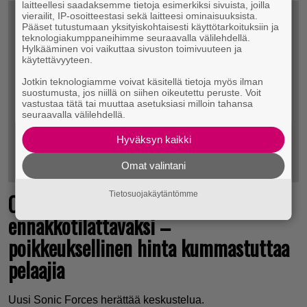
laitteellesi saadaksemme tietoja esimerkiksi sivuista, joilla
vierailit, IP-osoitteestasi sekä laitteesi ominaisuuksista.
Pääset tutustumaan yksityiskohtaisesti käyttötarkoituksiin ja
teknologiakumppaneihimme seuraavalla välilehdellä.
Hylkääminen voi vaikuttaa sivuston toimivuuteen ja
käytettävyyteen.
Jotkin teknologiamme voivat käsitellä tietoja myös ilman
suostumusta, jos niillä on siihen oikeutettu peruste. Voit
vastustaa tätä tai muuttaa asetuksiasi milloin tahansa
seuraavalla välilehdellä.
Hyväksyn kaikki
Omat valintani
Odotettu uutuuspeli listattiin
Tietosuojakäytäntömme
ennakkotilattavaksi –
poikkeuksellinen hinta kummastuttaa
pelaajia
Uusi Sonic Forces herättää keskustelua.