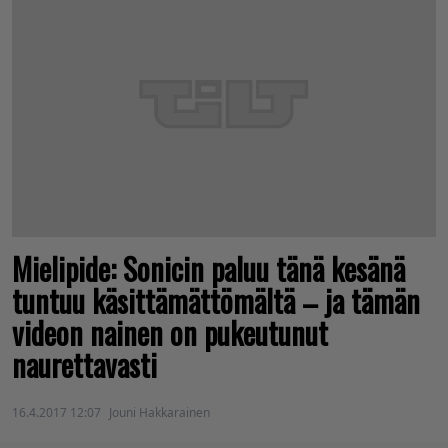
Mielipide: Sonicin paluu tänä kesänä
tuntuu käsittämättömältä – ja tämän
videon nainen on pukeutunut
naurettavasti
16.4.2017 12:07
Jouni Hakkarainen