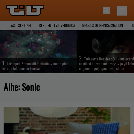
LAST SENTINEL
RESIDENT EVIL VERONICA
BEASTS OF REINCARNATION
TO
2.
Tulevasta Resident Evil -uusiovers
1.
Loistopeli Steamistä maksutta – mutta pidä
näyttäisi tulevan menestys – jo yli ka
kiirettä lataamisen kanssa
miljoonan pelaajan toivelistalla
Aihe:
Sonic