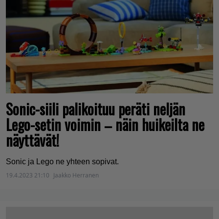
Sonic-siili palikoituu peräti neljän
Lego-setin voimin – näin huikeilta ne
näyttävät!
Sonic ja Lego ne yhteen sopivat.
19.4.2023 21:10
Jaakko Herranen