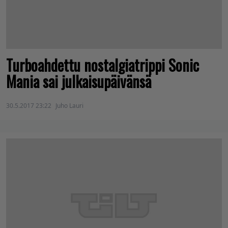
Turboahdettu nostalgiatrippi Sonic
Mania sai julkaisupäivänsä
30.5.2017 23:22
Juho Lauri