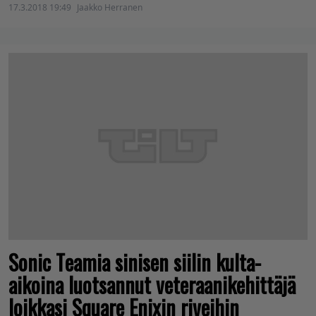
17.3.2018 19:49
Jaakko Herranen
Sonic Teamia sinisen siilin kulta-
aikoina luotsannut veteraanikehittäjä
loikkasi Square Enixin riveihin