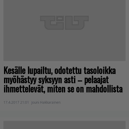
Kesälle lupailtu, odotettu tasoloikka
myöhästyy syksyyn asti – pelaajat
ihmettelevät, miten se on mahdollista
17.4.2017 21:01
Jouni Hakkarainen