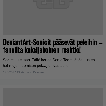
DeviantArt-Sonicit pääsevät peleihin –
faneilta kaksijakoinen reaktio!
Sonic tulee taas. Tällä kertaa Sonic Team jättää uusien
hahmojen luomisen pelaajien vastuulle.
17.5.2017 13:26
Lauri Pajunen