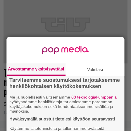
Tasohyppelysuosikin paluu sai
Arvostamme yksityisyyttäsi
Valintasi
nostalgiaa henkivän aloitusvideon –
Tarvitsemme suostumuksesi tarjotaksemme
henkilökohtaisen käyttökokemuksen
pelin PC-versio kuitenkin lykkääntyi
Me ja huolellisesti valitsemamme
88 teknologiakumppania
hyödynnämme henkilötietoja tarjotaksemme paremman
Sonic Maniaa on jälleen lykätty.
käyttäjäkokemuksen sekä kohdentaaksemme sisältöä ja
mainoksia.
12.8.2017 15:10
Jouni Hakkarainen
Hyväksymällä suostut tietojesi käyttöön seuraavasti
Käytämme laitetunnisteita ja tallennamme evästeitä