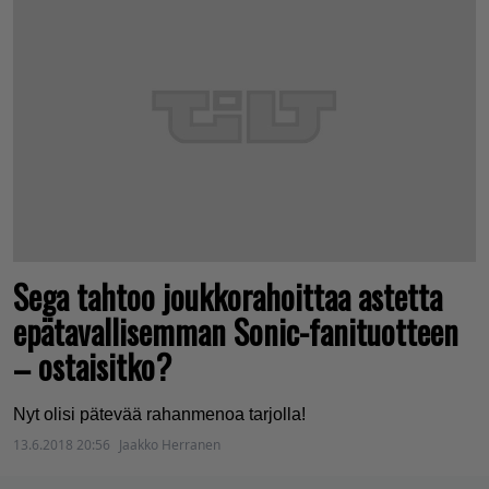
Sega tahtoo joukkorahoittaa astetta
epätavallisemman Sonic-fanituotteen
– ostaisitko?
Nyt olisi pätevää rahanmenoa tarjolla!
13.6.2018 20:56
Jaakko Herranen