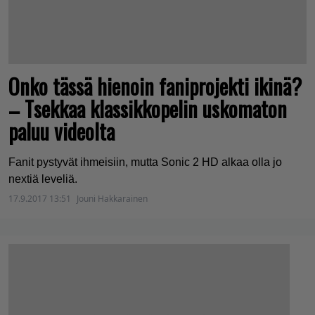
Onko tässä hienoin faniprojekti ikinä?
– Tsekkaa klassikkopelin uskomaton
paluu videolta
Fanit pystyvät ihmeisiin, mutta Sonic 2 HD alkaa olla jo
nextiä leveliä.
17.9.2017 13:51
Jouni Hakkarainen