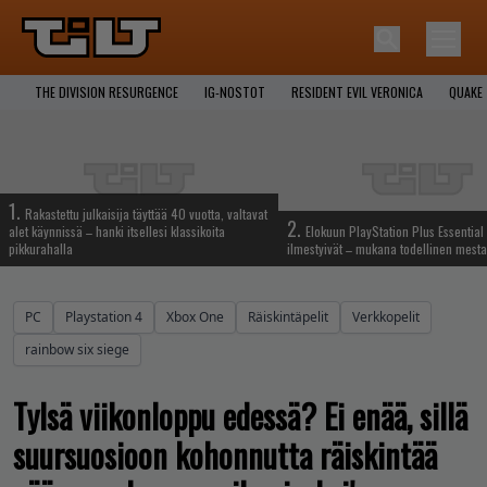
THE DIVISION RESURGENCE
IG-NOSTOT
RESIDENT EVIL VERONICA
QUAKE
1.
Rakastettu julkaisija täyttää 40 vuotta, valtavat
2.
alet käynnissä – hanki itsellesi klassikoita
Elokuun PlayStation Plus Essential 
pikkurahalla
ilmestyivät – mukana todellinen mesta
PC
Playstation 4
Xbox One
Räiskintäpelit
Verkkopelit
rainbow six siege
Tylsä viikonloppu edessä? Ei enää, sillä
suursuosioon kohonnutta räiskintää