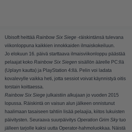
Ubisoft heittää
Rainbow Six Siege
-räiskintänsä tulevana
viikonloppuna kaikkien innokkaiden ilmaiskokeiluun.
Jo elokuun 16. päivä starttaava ilmaisviikonloppu päästää
pelaajat koko
Rainbow Six Siegen
sisällön äärelle PC:llä
(Uplayn kautta) ja PlayStation 4:llä. Pelin voi ladata
kovalevylle vaikka heti, jotta sessiot voivat käynnistyä oitis
torstain koittaessa.
Rainbow Six Siege
julkaistiin alkujaan jo vuoden 2015
lopussa. Räiskintä on vaisun alun jälkeen onnistunut
haalimaan tasaiseen tahtiin lisää pelaajia, kiitos lukuisten
päivitysten. Seuraava suurpäivitys
Operation Grim Sky
tuo
jälleen tarjolle kaksi uutta Operator-hahmoluokkaa. Näistä