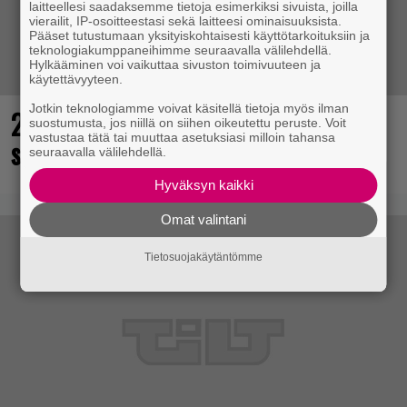
laitteellesi saadaksemme tietoja esimerkiksi sivuista, joilla
vierailit, IP-osoitteestasi sekä laitteesi ominaisuuksista.
Pääset tutustumaan yksityiskohtaisesti käyttötarkoituksiin ja
teknologiakumppaneihimme seuraavalla välilehdellä.
Hylkääminen voi vaikuttaa sivuston toimivuuteen ja
käytettävyyteen.
Jotkin teknologiamme voivat käsitellä tietoja myös ilman
25 kaikkien aikojen parasta
suostumusta, jos niillä on siihen oikeutettu peruste. Voit
vastustaa tätä tai muuttaa asetuksiasi milloin tahansa
supersankaripeliä listattu
seuraavalla välilehdellä.
Hyväksyn kaikki
Omat valintani
Tietosuojakäytäntömme