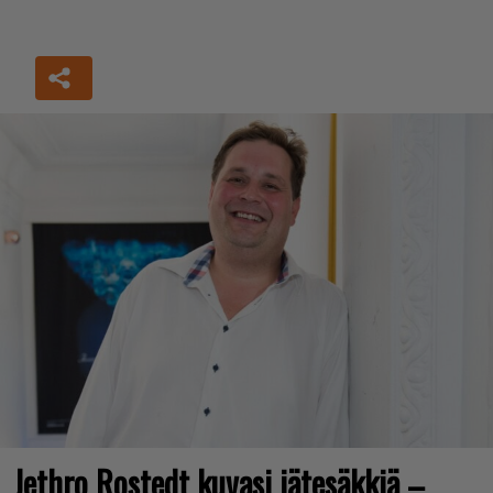
Jethro Rostedt kuvasi jätesäkkiä –