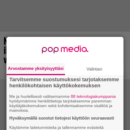
No johan pomppasi: 30 vuotta sitten
ilmestynyt klassikkoräiskintä sai
valtavasti lisää sisältöä
Arvostamme yksityisyyttäsi
Valintasi
Tarvitsemme suostumuksesi tarjotaksemme
henkilökohtaisen käyttökokemuksen
Me ja huolellisesti valitsemamme
88 teknologiakumppania
hyödynnämme henkilötietoja tarjotaksemme paremman
käyttäjäkokemuksen sekä kohdentaaksemme sisältöä ja
mainoksia.
Hyväksymällä suostut tietojesi käyttöön seuraavasti
Käytämme laitetunnisteita ja tallennamme evästeitä