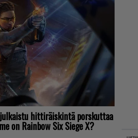
ulkaistu hittiräiskintä porskuttaa
hme on Rainbow Six Siege X?
LUETU