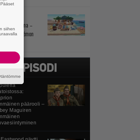
. Pääset
e
monit
sihelpotuksena –
n siihen
telussa Pokémon
uraavalla
ia
äytäntömme
puleffa
atoistossa:
prion
mmäinen päärooli –
obey Maguiren
mmäinen
uvaesiintyminen
t Eastwood näytti