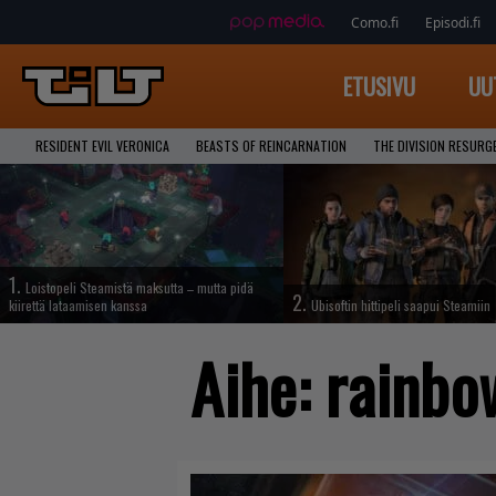
Como.fi
Episodi.fi
ETUSIVU
UU
RESIDENT EVIL VERONICA
BEASTS OF REINCARNATION
THE DIVISION RESURG
1.
Loistopeli Steamistä maksutta – mutta pidä
2.
kiirettä lataamisen kanssa
Ubisoftin hittipeli saapui Steamiin
Aihe:
rainbo