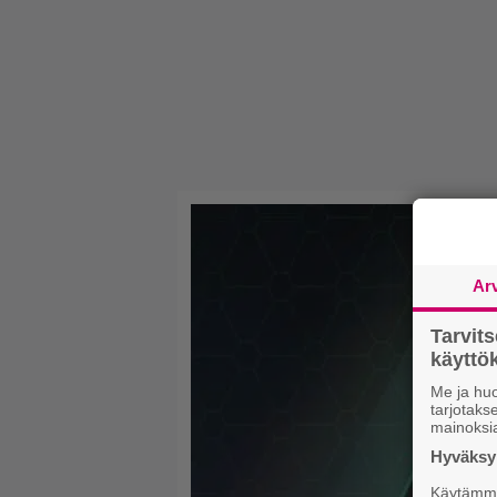
Ar
Tarvit
käytt
Me ja huo
tarjotak
mainoksi
Hyväksym
Käytämme 