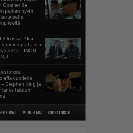
n Costnerille
in paikan hyvin
kertaisella
enpiteellä
etflixissä: Yksi
e vuosien parhaista
ssarjoista – IMDB-
 8,8
än tv:ssä:
oleffa vuodelta
 – Stephen King ja
Hanks laadun
ina
ELOKUVAT
TV-OHJELMAT
SUORATOISTO