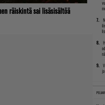
vu
nen räiskintä sai lisäsisältöä
mu
N
il
li
H
od
n
V
ja
PELIAR