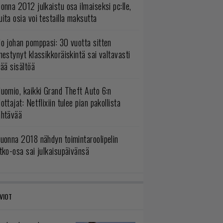
onna 2012 julkaistu osa ilmaiseksi pc:lle,
ita osia voi testailla maksutta
o johan pomppasi: 30 vuotta sitten
mestynyt klassikkoräiskintä sai valtavasti
sää sisältöä
uomio, kaikki Grand Theft Auto 6:n
ottajat: Netflixiin tulee pian pakollista
ähtävää
uonna 2018 nähdyn toimintaroolipelin
tko-osa sai julkaisupäivänsä
VIOT