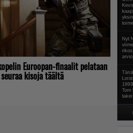
Kevi
kaap
yksin
toim
Nyt N
viim
riko
arvio
opelin Euroopan-finaalit pelataan
seuraa kisoja täältä
Tänä
Loist
1999
Tom 
take