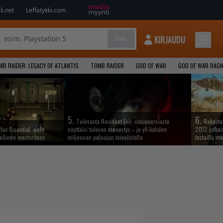
i.net
Leffatykki.com
KIRJAUDU
Etsi
MB RAIDER: LEGACY OF ATLANTIS
TOMB RAIDER
GOD OF WAR
GOD OF WAR RAG
5.
6.
Tulevasta Resident Evil -uusioversiosta
Rakastet
lus Essential -pelit
näyttäisi tulevan menestys – jo yli kahden
2012 julkais
ellinen mestariteos
miljoonan pelaajan toivelistalla
testailla ma