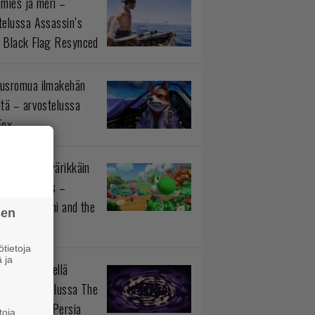
 mies ja meri –
telussa Assassin’s
 Black Flag Resynced
usromua ilmakehän
ltä – arvostelussa
Fox
istötiedon värikkäin
okokonaisuus –
telussa Yoshi and the
sen
rious Book
tietoja
 ja
n prinssi siellä
aa – arvostelussa The
 Prince of Persia
toja