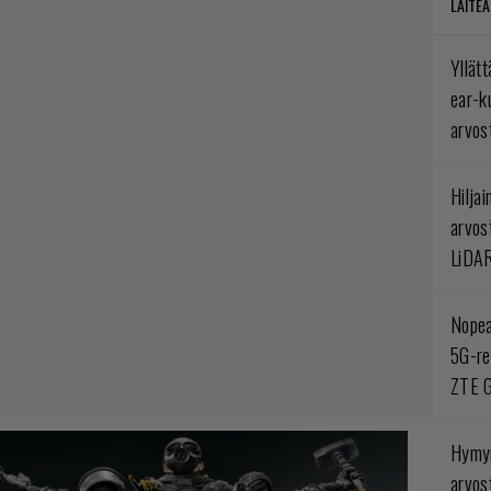
LAITEA
Yllät
ear-k
arvos
Hilja
arvos
LiDA
Nopea
5G-re
ZTE G
Hymyi
arvos