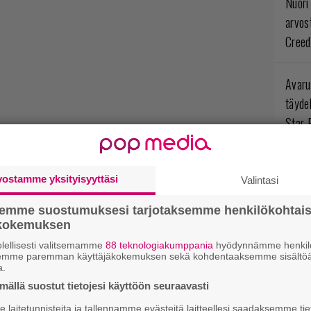
Nuori
arvos
Creed
Avaru
täyde
Star 
Ympär
vostamme yksityisyyttäsi
Valintasi
opint
arvos
semme suostumuksesi tarjotaksemme henkilökohtai
Myste
ökokemuksen
lellisesti valitsemamme
88 teknologiakumppania
hyödynnämme henkilö
semme paremman käyttäjäkokemuksen sekä kohdentaaksemme sisältöä
Levoto
a.
odott
ällä suostut tietojesi käyttöön seuraavasti
Rogue
laitetunnisteita ja tallennamme evästeitä laitteellesi saadaksemme tie