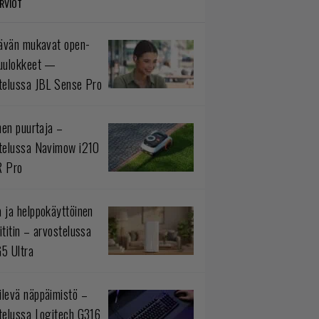
RVIOT
tävän mukavat open-
uulokkeet —
telussa JBL Sense Pro
inen puurtaja –
telussa Navimow i210
R Pro
 ja helppokäyttöinen
ititin – arvostelussa
5 Ultra
levä näppäimistö –
telussa Logitech G316