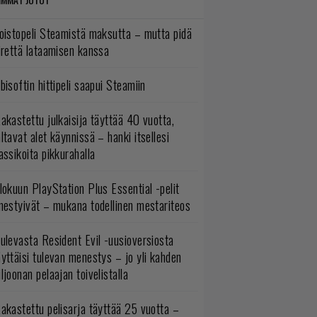
oistopeli Steamistä maksutta – mutta pidä
irettä lataamisen kanssa
bisoftin hittipeli saapui Steamiin
akastettu julkaisija täyttää 40 vuotta,
ltavat alet käynnissä – hanki itsellesi
assikoita pikkurahalla
lokuun PlayStation Plus Essential -pelit
mestyivät – mukana todellinen mestariteos
ulevasta Resident Evil -uusioversiosta
yttäisi tulevan menestys – jo yli kahden
ljoonan pelaajan toivelistalla
akastettu pelisarja täyttää 25 vuotta –