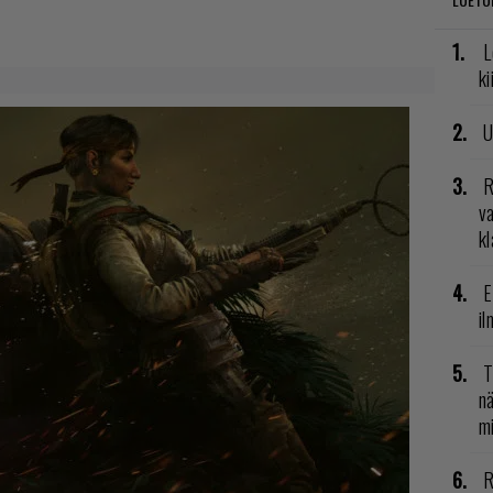
L
ki
U
R
va
kl
E
il
T
nä
mi
R