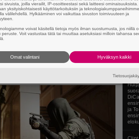
i sivuista, joilla vierailit, IP-osoitteestasi sekä laitteesi ominaisuuksista
an yksityiskohtaisesti käyttötarkoituksiin ja teknologiakumppaneihimm
la välilehdellä. Hylkääminen voi vaikuttaa sivuston toimivuuteen ja
Poké
yyteen.
stres
ensimmäisen transsukupuolisen
knologiamme voivat käsitellä tietoja myös ilman suostumusta, jos niillä o
arvos
u peruste. Voit vastustaa tätä tai muuttaa asetuksiasi milloin tahansa se
lä.
Pokop
n.
Omat valintani
Hyväksyn kaikki
Tietosuojak
Huip
suor
DiCa
ensi
ja T
ensi
elok
Clin