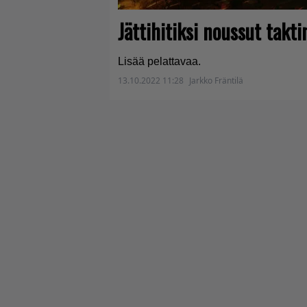
Jättihitiksi noussut takti
Lisää pelattavaa.
13.10.2022 11:28
Jarkko Fräntilä