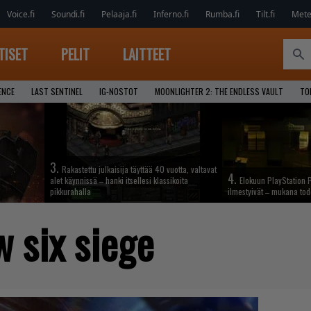
Voice.fi
Soundi.fi
Pelaaja.fi
Inferno.fi
Rumba.fi
Tilt.fi
Metel
TISET
PELIT
LAITTEET
ENCE
LAST SENTINEL
IG-NOSTOT
MOONLIGHTER 2: THE ENDLESS VAULT
TO
3.
Rakastettu julkaisija täyttää 40 vuotta, valtavat
4.
alet käynnissä – hanki itsellesi klassikoita
Elokuun PlayStation P
pikkurahalla
ilmestyivät – mukana tod
w six siege