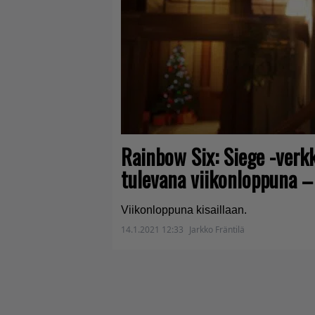
Rainbow Six: Siege -verkk
tulevana viikonloppuna – 
Viikonloppuna kisaillaan.
14.1.2021 12:33
Jarkko Fräntilä