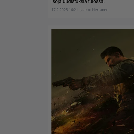
Isoja uudistuksia tulossa.
17.2.2025 16:21
Jaakko Herranen