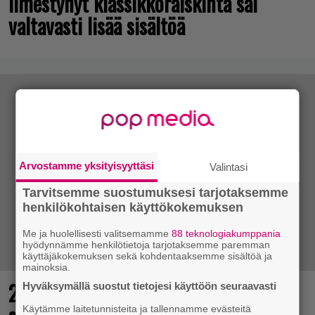
ilmestynyt klassikkoräiskintä sai
valtavasti lisää sisältöä
Arvostamme yksityisyyttäsi
Valintasi
Tarvitsemme suostumuksesi tarjotaksemme
henkilökohtaisen käyttökokemuksen
Me ja huolellisesti valitsemamme
88 teknologiakumppania
hyödynnämme henkilötietoja tarjotaksemme paremman
käyttäjäkokemuksen sekä kohdentaaksemme sisältöä ja
mainoksia.
25 kaikkien aikojen parasta
Hyväksymällä suostut tietojesi käyttöön seuraavasti
Käytämme laitetunnisteita ja tallennamme evästeitä