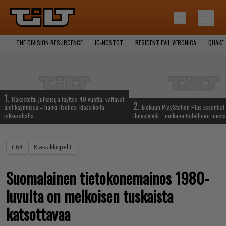
THE DIVISION RESURGENCE
IG-NOSTOT
RESIDENT EVIL VERONICA
QUAKE
1.
Rakastettu julkaisija täyttää 40 vuotta, valtavat
2.
alet käynnissä – hanki itsellesi klassikoita
Elokuun PlayStation Plus Essential 
pikkurahalla
ilmestyivät – mukana todellinen mesta
C64
Klassikkopelit
Suomalainen tietokonemainos 1980-
luvulta on melkoisen tuskaista
katsottavaa