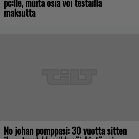
pc:lle, muita osia voi testailla
maksutta
No johan pomppasi: 30 vuotta sitten