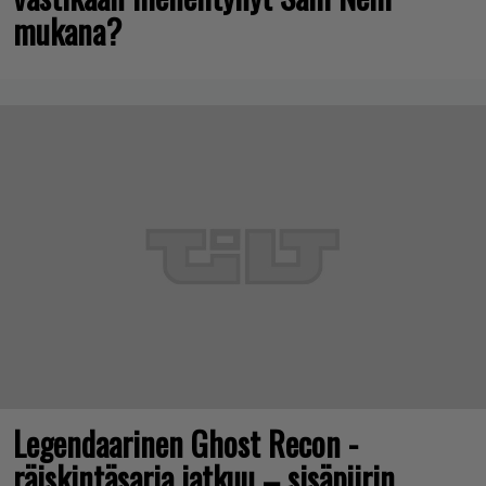
mukana?
Legendaarinen Ghost Recon -
räiskintäsarja jatkuu – sisäpiirin