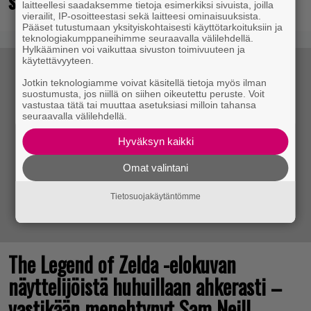
supersankaripeliä listattu
laitteellesi saadaksemme tietoja esimerkiksi sivuista, joilla
vierailit, IP-osoitteestasi sekä laitteesi ominaisuuksista.
Pääset tutustumaan yksityiskohtaisesti käyttötarkoituksiin ja
teknologiakumppaneihimme seuraavalla välilehdellä.
Hylkääminen voi vaikuttaa sivuston toimivuuteen ja
käytettävyyteen.
Jotkin teknologiamme voivat käsitellä tietoja myös ilman
suostumusta, jos niillä on siihen oikeutettu peruste. Voit
vastustaa tätä tai muuttaa asetuksiasi milloin tahansa
seuraavalla välilehdellä.
Hyväksyn kaikki
Omat valintani
Tietosuojakäytäntömme
The Legend of Zelda -elokuvan
näyttelijöistä huhuillaan ahkerasti –
vastikään menehtynyt Sam Neill