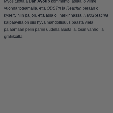
Myös tuottaja
Dan Ayoub
kommentoi asiaa jo viime
vuonna toteamalla, että
ODST:n
ja
Reachin
perään oli
kyselty niin paljon, että asia oli harkinnassa.
Halo:Reachia
kaipaavilla on siis hyvä mahdollisuus päästä vielä
palaamaan pelin pariin uudella alustalla, tosin vanhoilla
grafiikoilla.