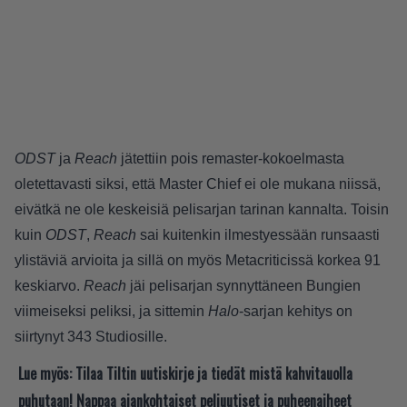
ODST
ja
Reach
jätettiin pois remaster-kokoelmasta
oletettavasti siksi, että Master Chief ei ole mukana niissä,
eivätkä ne ole keskeisiä pelisarjan tarinan kannalta. Toisin
kuin
ODST
,
Reach
sai kuitenkin ilmestyessään runsaasti
ylistäviä arvioita ja sillä on myös Metacriticissä korkea 91
keskiarvo.
Reach
jäi pelisarjan synnyttäneen Bungien
viimeiseksi peliksi, ja sittemin
Halo
-sarjan kehitys on
siirtynyt 343 Studiosille.
Lue myös:
Tilaa Tiltin uutiskirje ja tiedät mistä kahvitauolla
puhutaan! Nappaa ajankohtaiset peliuutiset ja puheenaiheet