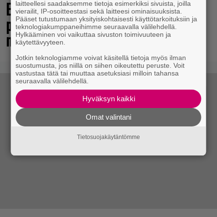
Elokuun PlayStation Plus Essential -
laitteellesi saadaksemme tietoja esimerkiksi sivuista, joilla
vierailit, IP-osoitteestasi sekä laitteesi ominaisuuksista.
pelit ilmestyivät – mukana todellinen
Pääset tutustumaan yksityiskohtaisesti käyttötarkoituksiin ja
teknologiakumppaneihimme seuraavalla välilehdellä.
mestariteos
Hylkääminen voi vaikuttaa sivuston toimivuuteen ja
käytettävyyteen.
Jotkin teknologiamme voivat käsitellä tietoja myös ilman
suostumusta, jos niillä on siihen oikeutettu peruste. Voit
vastustaa tätä tai muuttaa asetuksiasi milloin tahansa
seuraavalla välilehdellä.
Hyväksyn kaikki
Omat valintani
Tietosuojakäytäntömme