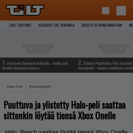
LAST SENTINEL
RESIDENT EVIL VERONICA
BEASTS OF REINCARNATION
MO
1.
2.
Loistopeli Steamistä maksutta – mutta pidä
Elokuun PlayStation Plus Essential 
kiirettä lataamisen kanssa
ilmestyivät – mukana todellinen mesta
Xbox One
Räiskintäpelit
Puuttuva ja ylistetty Halo-peli saattaa
sittenkin löytää tiensä Xbox Onelle
Halo: Reach saattaa löytää tiensä Xbox Onelle,