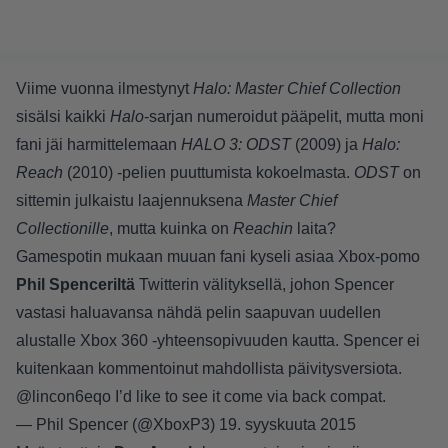
Viime vuonna ilmestynyt
Halo: Master Chief Collection
sisälsi kaikki
Halo
-sarjan numeroidut pääpelit, mutta moni
fani jäi harmittelemaan
HALO 3: ODST
(2009) ja
Halo:
Reach
(2010) -pelien puuttumista kokoelmasta.
ODST
on
sittemin julkaistu laajennuksena
Master Chief
Collectionille
, mutta kuinka on
Reachin
laita?
Gamespotin
mukaan muuan fani kyseli asiaa Xbox-pomo
Phil Spenceriltä
Twitterin välityksellä, johon Spencer
vastasi haluavansa nähdä pelin saapuvan uudellen
alustalle Xbox 360 -yhteensopivuuden kautta. Spencer ei
kuitenkaan kommentoinut mahdollista päivitysversiota.
@lincon6eqo
I’d like to see it come via back compat.
— Phil Spencer (@XboxP3)
19. syyskuuta 2015