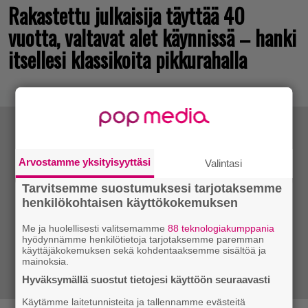
Rakastettu julkaisija täyttää 40
vuotta, valtavat alet käynnissä – hanki
itsellesi klassikoita pikkurahalla
Arvostamme yksityisyyttäsi
Valintasi
Tarvitsemme suostumuksesi tarjotaksemme
henkilökohtaisen käyttökokemuksen
Me ja huolellisesti valitsemamme
88 teknologiakumppania
hyödynnämme henkilötietoja tarjotaksemme paremman
käyttäjäkokemuksen sekä kohdentaaksemme sisältöä ja
mainoksia.
Hyväksymällä suostut tietojesi käyttöön seuraavasti
Käytämme laitetunnisteita ja tallennamme evästeitä