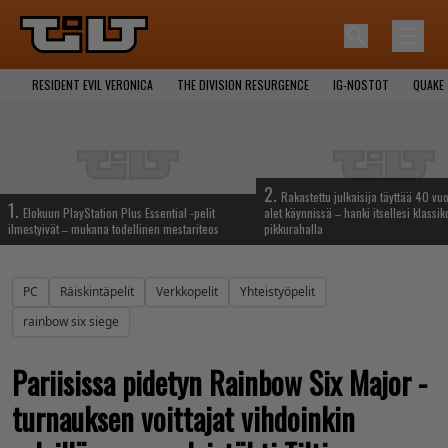
RESIDENT EVIL VERONICA
THE DIVISION RESURGENCE
IG-NOSTOT
QUAKE
2.
Rakastettu julkaisija täyttää 40 vuo
1.
Elokuun PlayStation Plus Essential -pelit
alet käynnissä – hanki itsellesi klassik
ilmestyivät – mukana todellinen mestariteos
pikkurahalla
PC
Räiskintäpelit
Verkkopelit
Yhteistyöpelit
rainbow six siege
Pariisissa pidetyn Rainbow Six Major -
turnauksen voittajat vihdoinkin