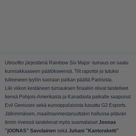
Ubisoftin järjestämä Rainbow Six Major -turnaus on saatu
kunniakkaaseen päätökseensä. Tilt raportoi jo tutuksi
tulleeseen tyyliin suoraan paikan päältä Pariisista.
Liki viikon kestäneen turnauksen finaaliin olivat taistelleet
tiensä Pohjois-Amerikasta ja Kanadasta paikalle saapunut
Evil Geniuses sekä eurooppalaisista kasattu G2 Esports.
Jälkimmäisen, maailmanmestaruuttakin hallussa pitävän
tiimin riveissä taistelevat myös suomalaiset
Joonas
”jOONAS” Savolainen
sekä
Juhani ”Kantoraketti”