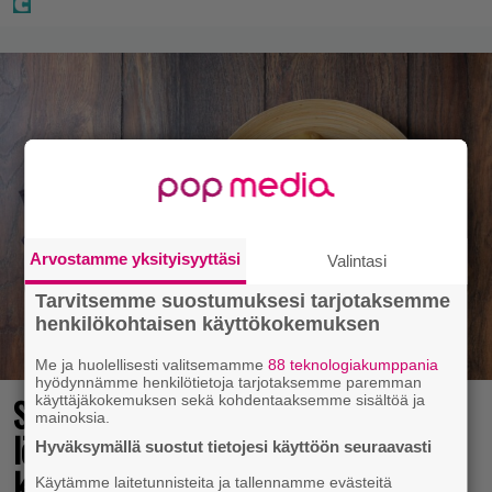
Arvostamme yksityisyyttäsi
Valintasi
Tarvitsemme suostumuksesi tarjotaksemme
henkilökohtaisen käyttökokemuksen
Me ja huolellisesti valitsemamme
88 teknologiakumppania
hyödynnämme henkilötietoja tarjotaksemme paremman
Syötkö perunoita näin? Tutkijat
käyttäjäkokemuksen sekä kohdentaaksemme sisältöä ja
mainoksia.
löysivät yhteyden vakavaan
Hyväksymällä suostut tietojesi käyttöön seuraavasti
kansansairauteen
Käytämme laitetunnisteita ja tallennamme evästeitä