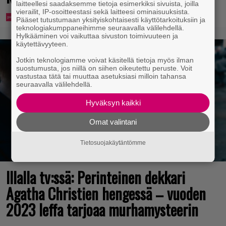
laitteellesi saadaksemme tietoja esimerkiksi sivuista, joilla
vierailit, IP-osoitteestasi sekä laitteesi ominaisuuksista.
Pääset tutustumaan yksityiskohtaisesti käyttötarkoituksiin ja
teknologiakumppaneihimme seuraavalla välilehdellä.
Hylkääminen voi vaikuttaa sivuston toimivuuteen ja
käytettävyyteen.
Jotkin teknologiamme voivat käsitellä tietoja myös ilman
suostumusta, jos niillä on siihen oikeutettu peruste. Voit
vastustaa tätä tai muuttaa asetuksiasi milloin tahansa
seuraavalla välilehdellä.
Hyväksyn kaikki
Omat valintani
Tietosuojakäytäntömme
Illalla tv:ssä: Perinteinen dekkari
Agatha Christien hengessä – vuoden
2023 leffa tarjoaa murhamysteerin