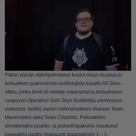
Pitkän päivän väliohjelmistoon kuului muun muassa jo
kertaalleen pudonneista osallistujista kasattu All Stars -
ottelu, jonka tiimit oli nimetty maanantaina testaukseen
saapuvan
Operation Grim Skyn
(lisätietoja aiemmassa
uutisessa,
täällä
) uusien hahmoluokkien mukaan Team
Maverickiksi sekä Team Clashiksi. Paikoitellen
silmittömäksi puukko- ja pistoolihipaksikin muuttunut
hassuttelu päättyi mukavasti tasapisteisiin 1 – 1.