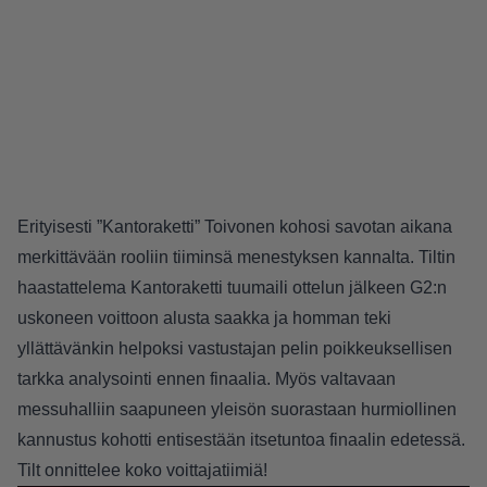
Erityisesti ”Kantoraketti” Toivonen kohosi savotan aikana
merkittävään rooliin tiiminsä menestyksen kannalta. Tiltin
haastattelema Kantoraketti tuumaili ottelun jälkeen G2:n
uskoneen voittoon alusta saakka ja homman teki
yllättävänkin helpoksi vastustajan pelin poikkeuksellisen
tarkka analysointi ennen finaalia. Myös valtavaan
messuhalliin saapuneen yleisön suorastaan hurmiollinen
kannustus kohotti entisestään itsetuntoa finaalin edetessä.
Tilt onnittelee koko voittajatiimiä!