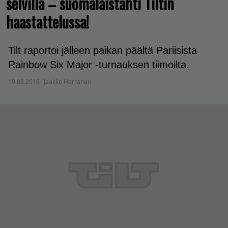
selvillä – suomalaistähti Tiltin
haastattelussa!
Tilt raportoi jälleen paikan päältä Pariisista
Rainbow Six Major -turnauksen tiimoilta.
19.08.2018
Jaakko Herranen