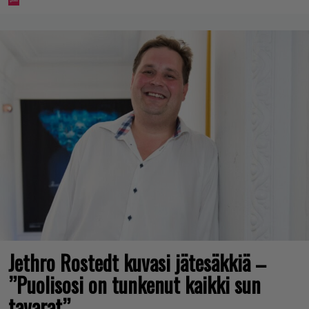
Jethro Rostedt kuvasi jätesäkkiä –
”Puolisosi on tunkenut kaikki sun
tavarat”