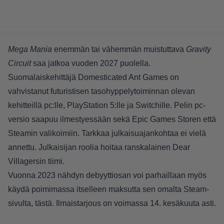
Mega Mania
enemmän tai vähemmän muistuttava
Gravity
Circuit
saa jatkoa vuoden 2027 puolella.
Suomalaiskehittäjä Domesticated Ant Games on
vahvistanut futuristisen tasohyppelytoiminnan olevan
kehitteillä pc:lle, PlayStation 5:lle ja Switchille. Pelin pc-
versio saapuu ilmestyessään sekä Epic Games Storen että
Steamin valikoimiin. Tarkkaa julkaisuajankohtaa ei vielä
annettu. Julkaisijan roolia hoitaa ranskalainen Dear
Villagersin tiimi.
Vuonna 2023 nähdyn debyyttiosan voi parhaillaan myös
käydä poimimassa itselleen maksutta sen omalta Steam-
sivulta,
tästä
. Ilmaistarjous on voimassa 14. kesäkuuta asti.