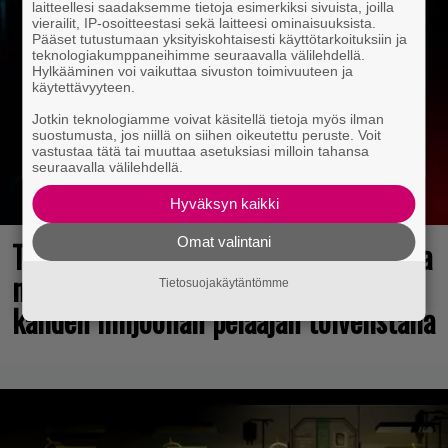
laitteellesi saadaksemme tietoja esimerkiksi sivuista, joilla
vierailit, IP-osoitteestasi sekä laitteesi ominaisuuksista.
Pääset tutustumaan yksityiskohtaisesti käyttötarkoituksiin ja
teknologiakumppaneihimme seuraavalla välilehdellä.
Hylkääminen voi vaikuttaa sivuston toimivuuteen ja
käytettävyyteen.
Jotkin teknologiamme voivat käsitellä tietoja myös ilman
suostumusta, jos niillä on siihen oikeutettu peruste. Voit
vastustaa tätä tai muuttaa asetuksiasi milloin tahansa
seuraavalla välilehdellä.
Hyväksyn kaikki
Omat valintani
Tulevasta Resident Evil -uusioversiosta
näyttäisi tulevan menestys – jo yli
Tietosuojakäytäntömme
kahden miljoonan pelaajan toivelistalla