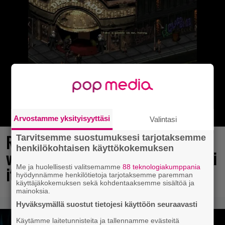
Arvostamme yksityisyyttäsi
Valintasi
Rakastettu julkaisija täyttää 40
Tarvitsemme suostumuksesi tarjotaksemme
henkilökohtaisen käyttökokemuksen
vuotta, valtavat alet käynnissä – hanki
Me ja huolellisesti valitsemamme
88 teknologiakumppania
itsellesi klassikoita pikkurahalla
hyödynnämme henkilötietoja tarjotaksemme paremman
käyttäjäkokemuksen sekä kohdentaaksemme sisältöä ja
mainoksia.
Hyväksymällä suostut tietojesi käyttöön seuraavasti
Käytämme laitetunnisteita ja tallennamme evästeitä