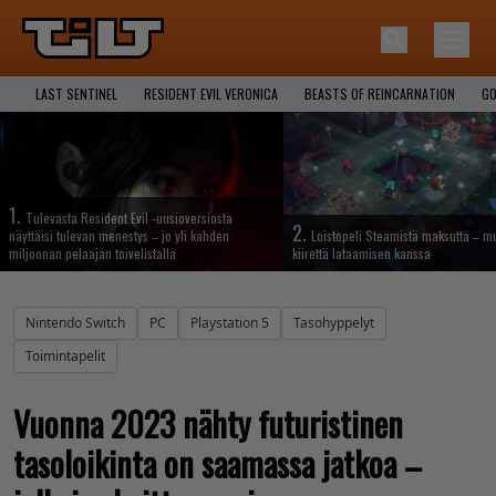
LAST SENTINEL
RESIDENT EVIL VERONICA
BEASTS OF REINCARNATION
GO
1.
Tulevasta Resident Evil -uusioversiosta
2.
näyttäisi tulevan menestys – jo yli kahden
Loistopeli Steamistä maksutta – mu
miljoonan pelaajan toivelistalla
kiirettä lataamisen kanssa
Nintendo Switch
PC
Playstation 5
Tasohyppelyt
Toimintapelit
Vuonna 2023 nähty futuristinen
tasoloikinta on saamassa jatkoa –