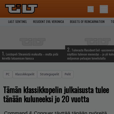
LAST SENTINEL
RESIDENT EVIL VERONICA
BEASTS OF REINCARNATION
TO
2.
Tulevasta Resident Evil -uusiovers
1.
Loistopeli Steamistä maksutta – mutta pidä
näyttäisi tulevan menestys – jo yli ka
kiirettä lataamisen kanssa
miljoonan pelaajan toivelistalla
PC
Klassikkopelit
Strategiapelit
Pelit
Tämän klassikkopelin julkaisusta tulee
tänään kuluneeksi jo 20 vuotta
Command & Conquer täyttää tänään pyöreitä.