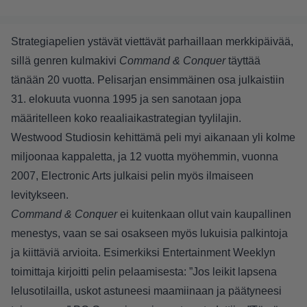
Strategiapelien ystävät viettävät parhaillaan merkkipäivää,
sillä genren kulmakivi
Command & Conquer
täyttää
tänään 20 vuotta. Pelisarjan ensimmäinen osa julkaistiin
31. elokuuta vuonna 1995 ja sen sanotaan jopa
määritelleen koko reaaliaikastrategian tyylilajin.
Westwood Studiosin kehittämä peli myi aikanaan yli kolme
miljoonaa kappaletta, ja 12 vuotta myöhemmin, vuonna
2007, Electronic Arts julkaisi pelin myös ilmaiseen
levitykseen.
Command & Conquer
ei kuitenkaan ollut vain kaupallinen
menestys, vaan se sai osakseen myös lukuisia palkintoja
ja kiittäviä arvioita. Esimerkiksi Entertainment Weeklyn
toimittaja kirjoitti pelin pelaamisesta: ”Jos leikit lapsena
lelusotilailla, uskot astuneesi maamiinaan ja päätyneesi