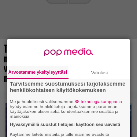
The Legend of Zelda -elokuvan
näyttelijöistä huhuillaan ahkerasti –
vastikään menehtynyt Sam Neill
Arvostamme yksityisyyttäsi
Valintasi
mukana?
Tarvitsemme suostumuksesi tarjotaksemme
henkilökohtaisen käyttökokemuksen
Me ja huolellisesti valitsemamme
88 teknologiakumppania
hyödynnämme henkilötietoja tarjotaksemme paremman
käyttäjäkokemuksen sekä kohdentaaksemme sisältöä ja
mainoksia.
Hyväksymällä suostut tietojesi käyttöön seuraavasti
Käytämme laitetunnisteita ja tallennamme evästeitä