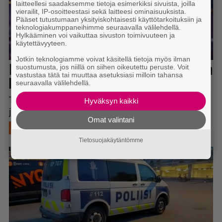
laitteellesi saadaksemme tietoja esimerkiksi sivuista, joilla
vierailit, IP-osoitteestasi sekä laitteesi ominaisuuksista.
Pääset tutustumaan yksityiskohtaisesti käyttötarkoituksiin ja
teknologiakumppaneihimme seuraavalla välilehdellä.
Hylkääminen voi vaikuttaa sivuston toimivuuteen ja
käytettävyyteen.
Jotkin teknologiamme voivat käsitellä tietoja myös ilman
suostumusta, jos niillä on siihen oikeutettu peruste. Voit
vastustaa tätä tai muuttaa asetuksiasi milloin tahansa
seuraavalla välilehdellä.
Hyväksyn kaikki
Omat valintani
Tietosuojakäytäntömme