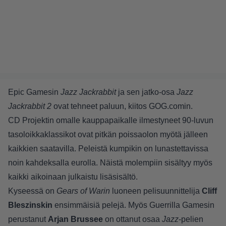
Epic Gamesin
Jazz Jackrabbit
ja sen jatko-osa
Jazz
Jackrabbit 2
ovat tehneet paluun, kiitos
GOG.comin
.
CD Projektin omalle kauppapaikalle ilmestyneet 90-luvun
tasoloikkaklassikot ovat pitkän poissaolon myötä jälleen
kaikkien saatavilla. Peleistä kumpikin on lunastettavissa
noin kahdeksalla eurolla. Näistä molempiin sisältyy myös
kaikki aikoinaan julkaistu lisäsisältö.
Kyseessä on
Gears of Warin
luoneen pelisuunnittelija
Cliff
Bleszinskin
ensimmäisiä pelejä. Myös Guerrilla Gamesin
perustanut
Arjan Brussee
on ottanut osaa
Jazz
-pelien