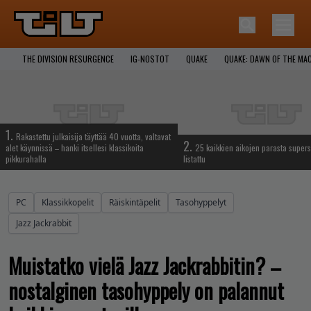
THE DIVISION RESURGENCE
IG-NOSTOT
QUAKE
QUAKE: DAWN OF THE MA
1.
Rakastettu julkaisija täyttää 40 vuotta, valtavat
2.
alet käynnissä – hanki itsellesi klassikoita
25 kaikkien aikojen parasta supers
pikkurahalla
listattu
PC
Klassikkopelit
Räiskintäpelit
Tasohyppelyt
Jazz Jackrabbit
Muistatko vielä Jazz Jackrabbitin? –
nostalginen tasohyppely on palannut