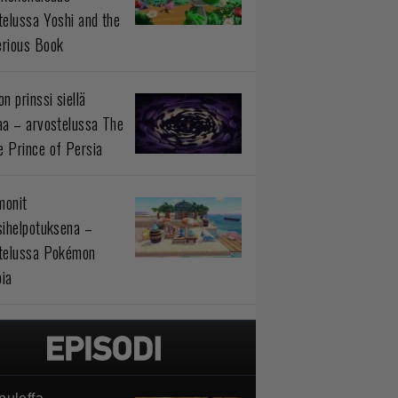
telussa Yoshi and the
rious Book
n prinssi siellä
aa – arvostelussa The
 Prince of Persia
monit
sihelpotuksena –
telussa Pokémon
ia