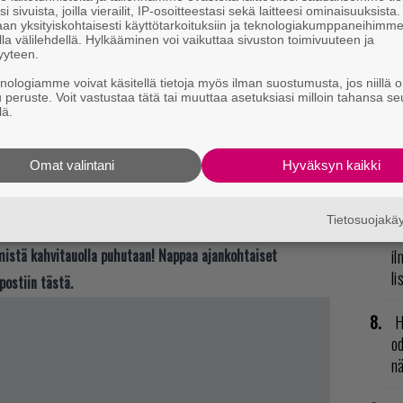
i sivuista, joilla vierailit, IP-osoitteestasi sekä laitteesi ominaisuuksista
il
an yksityiskohtaisesti käyttötarkoituksiin ja teknologiakumppaneihimm
la välilehdellä. Hylkääminen voi vaikuttaa sivuston toimivuuteen ja
yyteen.
T
nä
knologiamme voivat käsitellä tietoja myös ilman suostumusta, jos niillä o
u peruste. Voit vastustaa tätä tai muuttaa asetuksiasi milloin tahansa se
mi
lä.
R
Omat valintani
Hyväksyn kaikki
vu
mu
Tietosuojak
N
il
t mistä kahvitauolla puhutaan! Nappaa ajankohtaiset
li
postiin tästä.
H
od
n