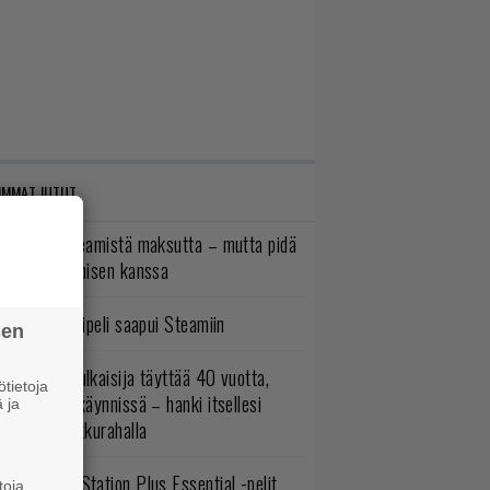
IMMAT JUTUT
oistopeli Steamistä maksutta – mutta pidä
irettä lataamisen kanssa
bisoftin hittipeli saapui Steamiin
sen
akastettu julkaisija täyttää 40 vuotta,
tietoja
ltavat alet käynnissä – hanki itsellesi
 ja
assikoita pikkurahalla
lokuun PlayStation Plus Essential -pelit
toja