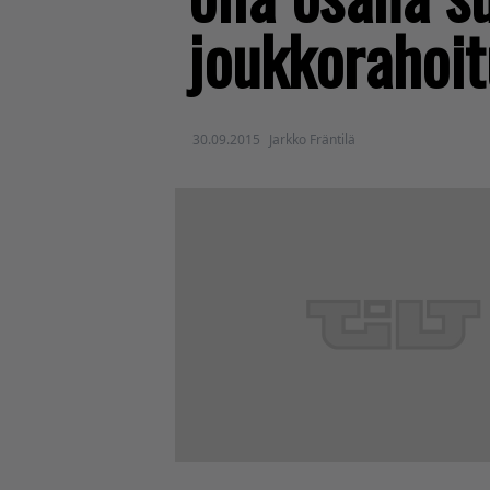
joukkorahoi
30.09.2015
Jarkko Fräntilä