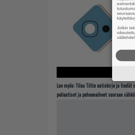
esimerkiks
tutustuma
seuraaval
käytettäv
Jotkin te
oikeutett
välilehdel
Lue myös:
Tilaa Tiltin uutiskirje ja tiedä
peliuutiset ja puheenaiheet suoraan sähkö