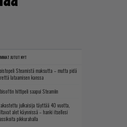
IMMAT JUTUT NYT
oistopeli Steamistä maksutta – mutta pidä
irettä lataamisen kanssa
bisoftin hittipeli saapui Steamiin
akastettu julkaisija täyttää 40 vuotta,
ltavat alet käynnissä – hanki itsellesi
assikoita pikkurahalla