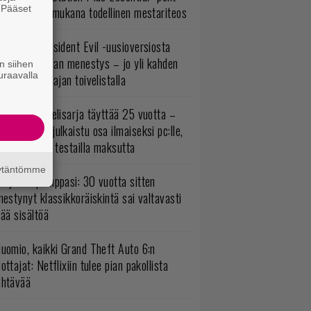
. Pääset
mestyivät – mukana todellinen mestariteos
e
ulevasta Resident Evil -uusioversiosta
yttäisi tulevan menestys – jo yli kahden
n siihen
uraavalla
ljoonan pelaajan toivelistalla
akastettu pelisarja täyttää 25 vuotta –
onna 2012 julkaistu osa ilmaiseksi pc:lle,
ita osia voi testailla maksutta
äytäntömme
o johan pomppasi: 30 vuotta sitten
mestynyt klassikkoräiskintä sai valtavasti
sää sisältöä
uomio, kaikki Grand Theft Auto 6:n
ottajat: Netflixiin tulee pian pakollista
ähtävää