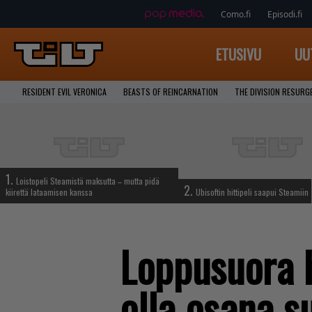
Como.fi
Episodi.fi
ETUSIVU
UU
RESIDENT EVIL VERONICA
BEASTS OF REINCARNATION
THE DIVISION RESURG
1.
Loistopeli Steamistä maksutta – mutta pidä
2.
kiirettä lataamisen kanssa
Ubisoftin hittipeli saapui Steamiin
Loppusuora 
olla osana s