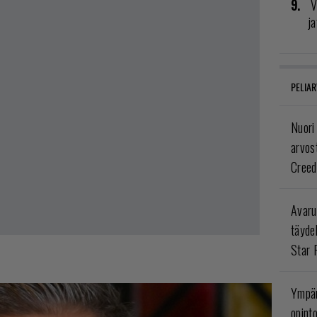
V
ja
PELIAR
Nuori
arvos
Creed
Avaru
täyde
Star 
Ympär
opint