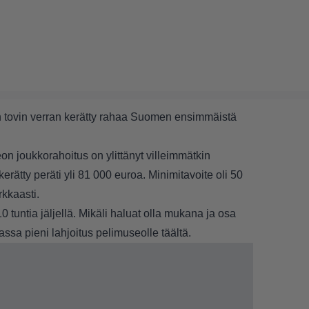
n tovin verran kerätty rahaa Suomen ensimmäistä
n joukkorahoitus on ylittänyt villeimmätkin
kerätty peräti yli 81 000 euroa. Minimitavoite oli 50
rkkaasti.
tuntia jäljellä. Mikäli haluat olla mukana ja osa
assa pieni lahjoitus pelimuseolle
täältä
.