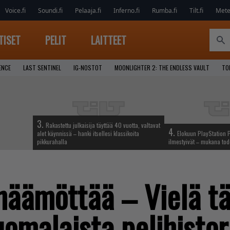
Voice.fi
Soundi.fi
Pelaaja.fi
Inferno.fi
Rumba.fi
Tilt.fi
Metel
TISET
PELIT
LAITTEET
ENCE
LAST SENTINEL
IG-NOSTOT
MOONLIGHTER 2: THE ENDLESS VAULT
TO
3.
Rakastettu julkaisija täyttää 40 vuotta, valtavat
4.
alet käynnissä – hanki itsellesi klassikoita
Elokuun PlayStation P
pikkurahalla
ilmestyivät – mukana tod
häämöttää – Vielä tä
uomalaista pelihistor