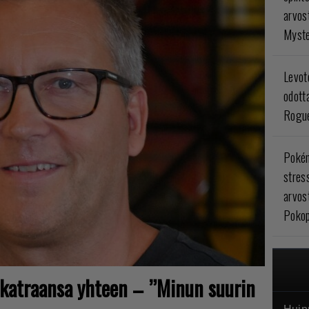
arvos
Myste
Levoto
odott
Rogue
Poké
stres
arvos
Pokop
sikatraansa yhteen – ”Minun suurin