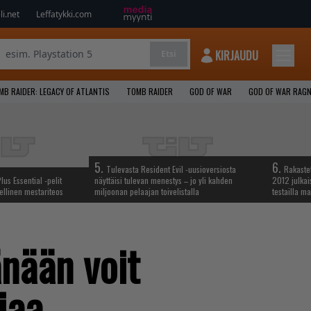
i.net
Leffatykki.com
KIRJAUDU
Etsi
MB RAIDER: LEGACY OF ATLANTIS
TOMB RAIDER
GOD OF WAR
GOD OF WAR RAG
5.
6.
Tulevasta Resident Evil -uusioversiosta
Rakastet
lus Essential -pelit
näyttäisi tulevan menestys – jo yli kahden
2012 julkais
ellinen mestariteos
miljoonan pelaajan toivelistalla
testailla ma
nään voit
iaa