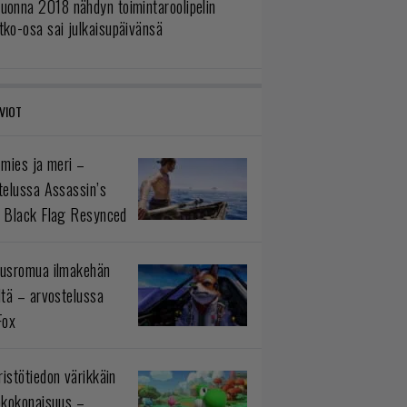
uonna 2018 nähdyn toimintaroolipelin
tko-osa sai julkaisupäivänsä
VIOT
 mies ja meri –
telussa Assassin’s
 Black Flag Resynced
usromua ilmakehän
ltä – arvostelussa
Fox
istötiedon värikkäin
okokonaisuus –