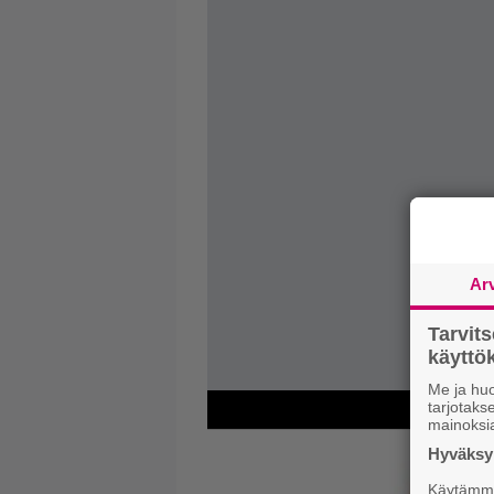
Ar
Tarvit
käytt
Me ja huo
tarjotak
mainoksi
Hyväksym
Käytämme 