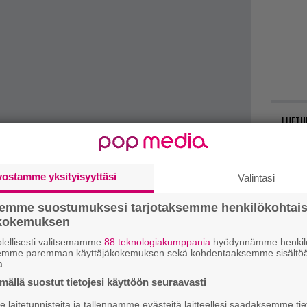
LUETU
L
ki
vostamme yksityisyyttäsi
Valintasi
U
semme suostumuksesi tarjotaksemme henkilökohtai
ökokemuksen
R
lellisesti valitsemamme
88 teknologiakumppania
hyödynnämme henkilö
va
semme paremman käyttäjäkokemuksen sekä kohdentaaksemme sisältöä
a.
kl
ällä suostut tietojesi käyttöön seuraavasti
E
laitetunnisteita ja tallennamme evästeitä laitteellesi saadaksemme tie