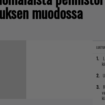
tuksen muodossa
LUETU
L
ki
U
R
va
kl