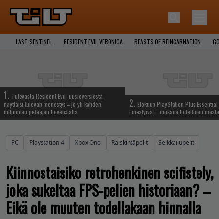
LAST SENTINEL
RESIDENT EVIL VERONICA
BEASTS OF REINCARNATION
GO
1.
Tulevasta Resident Evil -uusioversiosta
2.
näyttäisi tulevan menestys – jo yli kahden
Elokuun PlayStation Plus Essential 
miljoonan pelaajan toivelistalla
ilmestyivät – mukana todellinen mesta
PC
Playstation 4
Xbox One
Räiskintäpelit
Seikkailupelit
Kiinnostaisiko retrohenkinen scifistely,
joka sukeltaa FPS-pelien historiaan? –
Eikä ole muuten todellakaan hinnalla