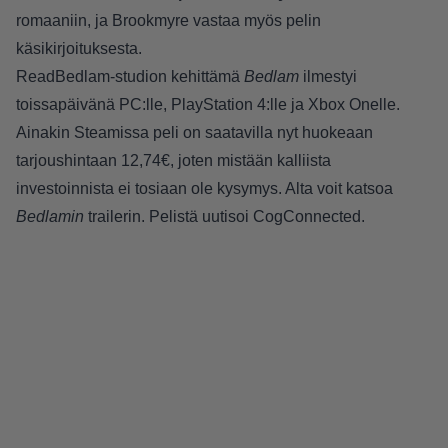
romaaniin, ja Brookmyre vastaa myös pelin
käsikirjoituksesta.
ReadBedlam-studion kehittämä
Bedlam
ilmestyi
toissapäivänä PC:lle, PlayStation 4:lle ja Xbox Onelle.
Ainakin
Steamissa
peli on saatavilla nyt huokeaan
tarjoushintaan 12,74€, joten mistään kalliista
investoinnista ei tosiaan ole kysymys. Alta voit katsoa
Bedlamin
trailerin. Pelistä uutisoi
CogConnected
.