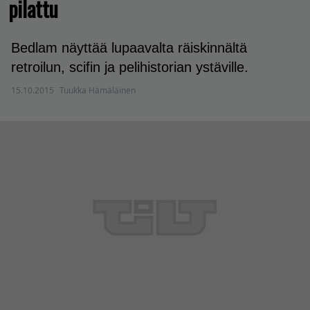
pilattu
Bedlam näyttää lupaavalta räiskinnältä
retroilun, scifin ja pelihistorian ystäville.
15.10.2015
Tuukka Hämäläinen