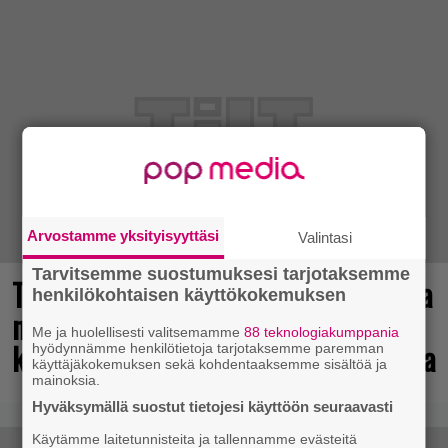
Arvostamme yksityisyyttäsi
Valintasi
Tarvitsemme suostumuksesi tarjotaksemme
Tulevasta Resident Evil -uusioversiosta
henkilökohtaisen käyttökokemuksen
näyttäisi tulevan menestys – jo yli
Me ja huolellisesti valitsemamme
88 teknologiakumppania
kahden miljoonan pelaajan toivelistalla
hyödynnämme henkilötietoja tarjotaksemme paremman
käyttäjäkokemuksen sekä kohdentaaksemme sisältöä ja
mainoksia.
Hyväksymällä suostut tietojesi käyttöön seuraavasti
Käytämme laitetunnisteita ja tallennamme evästeitä