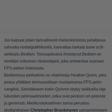
Jos kaipaat jotain tarinallisesti mielenkiintoista pelattavaa
vahvalla nostalgiafiiliksellä, kannattaa tsekata tuore scifi-
seikkailu
Bedlam
. Toissapäivänä ilmestynyt
Bedlam
on
nimittäin erikoinen räiskintäpeli, joka ammentaa suoraan
FPS-pelien historiasta.
Bedlamissa
pelihahmo on ohjelmoija Heather Quinn, joka
joutuu yllättäen teinivuosiltaan muistamansa FPS-pelin
vangiksi. Selvitäkseen kotiin Quinnin täytyy seikkailla läpi
lukuisten pelimaailmoiden, jotka ovat peräisin eri peleistä
ja genreistä. Mielikuvituksellinen tarina perustuu
skotlantilaisen
Christopher Brookmyre
n
samannimiseen