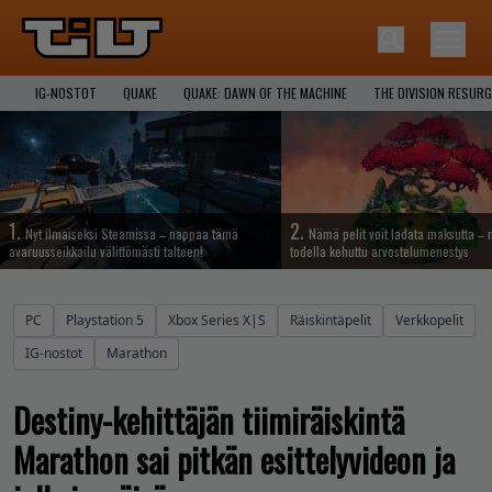
IG-NOSTOT
QUAKE
QUAKE: DAWN OF THE MACHINE
THE DIVISION RESUR
1.
2.
Nyt ilmaiseksi Steamissa – nappaa tämä
Nämä pelit voit ladata maksutta –
avaruusseikkailu välittömästi talteen!
todella kehuttu arvostelumenestys
PC
Playstation 5
Xbox Series X|S
Räiskintäpelit
Verkkopelit
IG-nostot
Marathon
Destiny-kehittäjän tiimiräiskintä
Marathon sai pitkän esittelyvideon ja