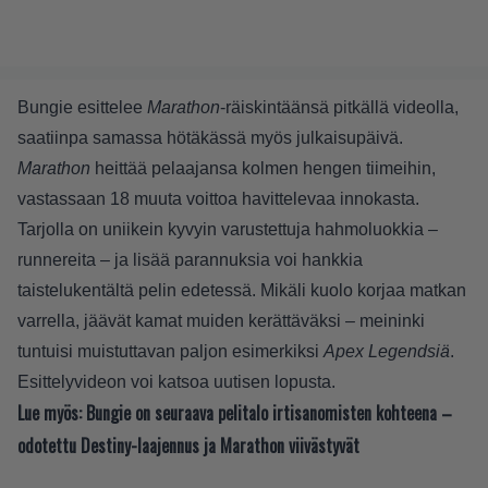
Bungie esittelee
Marathon
-räiskintäänsä pitkällä videolla,
saatiinpa samassa hötäkässä myös julkaisupäivä.
Marathon
heittää pelaajansa kolmen hengen tiimeihin,
vastassaan 18 muuta voittoa havittelevaa innokasta.
Tarjolla on uniikein kyvyin varustettuja hahmoluokkia –
runnereita – ja lisää parannuksia voi hankkia
taistelukentältä pelin edetessä. Mikäli kuolo korjaa matkan
varrella, jäävät kamat muiden kerättäväksi – meininki
tuntuisi muistuttavan paljon esimerkiksi
Apex Legendsiä
.
Esittelyvideon voi katsoa uutisen lopusta.
Lue myös:
Bungie on seuraava pelitalo irtisanomisten kohteena –
odotettu Destiny-laajennus ja Marathon viivästyvät