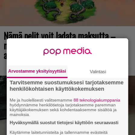
Nämä pelit voit ladata maksutta –
mukana todella kehuttu
arvostelumenestys
Arvostamme yksityisyyttäsi
Valintasi
Tarvitsemme suostumuksesi tarjotaksemme
henkilökohtaisen käyttökokemuksen
Me ja huolellisesti valitsemamme
88 teknologiakumppania
hyödynnämme henkilötietoja tarjotaksemme paremman
käyttäjäkokemuksen sekä kohdentaaksemme sisältöä ja
mainoksia.
Hyväksymällä suostut tietojesi käyttöön seuraavasti
Käytämme laitetunnisteita ja tallennamme evästeitä