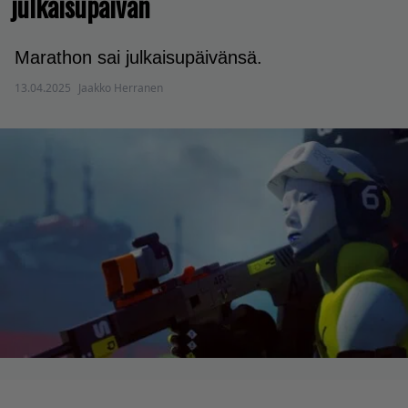
julkaisupäivän
Marathon sai julkaisupäivänsä.
13.04.2025
Jaakko Herranen