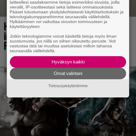
laitteellesi saadaksemme tietoja esimerkiksi sivuista, joilla
vierailit, IP-osoitteestasi sekä laitteesi ominaisuuksista.
Pääset tutustumaan yksityiskohtaisesti käyttötarkoituksiin ja
teknologiakumppaneihimme seuraavalla välilehdellä.
Hylkääminen voi vaikuttaa sivuston toimivuuteen ja
Huomiota herättävä torni ja voimakas
käytettävyyteen.
imuteho – arvostelussa Dreame L50s
Jotkin teknologiamme voivat käsitellä tietoja myös ilman
suostumusta, jos niillä on siihen oikeutettu peruste. Voit
Pro Ultra
vastustaa tätä tai muuttaa asetuksiasi milloin tahansa
seuraavalla välilehdellä.
Hyväksyn kaikki
Omat valintani
Tietosuojakäytäntömme