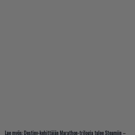
Lue myös:
Destiny-kehittäjän Marathon-trilogia tulee Steamiin –