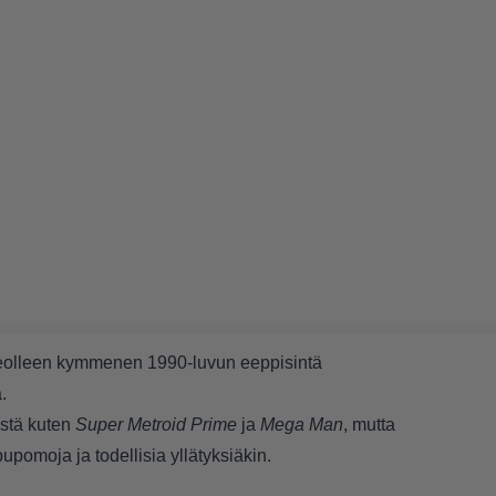
deolleen kymmenen 1990-luvun eeppisintä
.
istä kuten
Super Metroid Prime
ja
Mega Man
, mutta
omoja ja todellisia yllätyksiäkin.