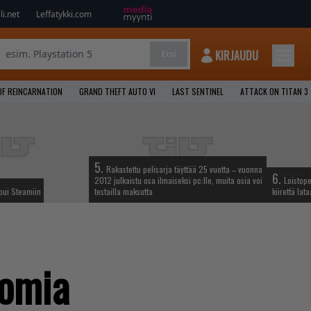
i.net
Leffatykki.com
KIRJAUDU
Etsi
OF REINCARNATION
GRAND THEFT AUTO VI
LAST SENTINEL
ATTACK ON TITAN 3
5.
Rakastettu pelisarja täyttää 25 vuotta – vuonna
6.
2012 julkaistu osa ilmaiseksi pc:lle, muita osia voi
Loistop
apui Steamiin
testailla maksutta
kiirettä la
tomia