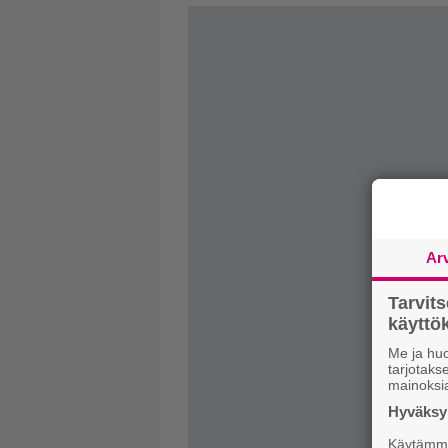
Ar
Tarvit
käytt
Me ja huo
tarjotak
mainoksi
Hyväksym
Käytämme 