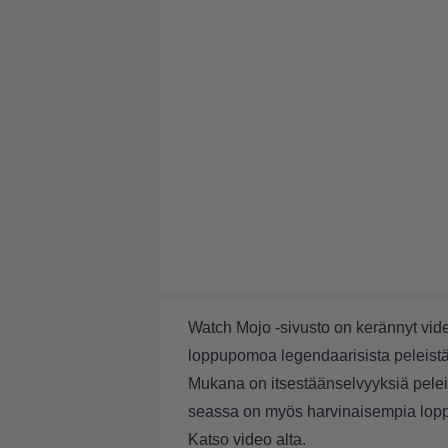
Watch Mojo -sivusto on kerännyt vi
loppupomoa legendaarisista peleistä
Mukana on itsestäänselvyyksiä pele
seassa on myös harvinaisempia loppup
Katso video alta.