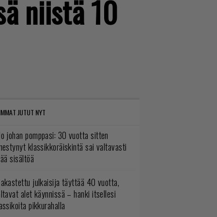
ä niistä 10
IMMAT JUTUT NYT
o johan pomppasi: 30 vuotta sitten
mestynyt klassikkoräiskintä sai valtavasti
sää sisältöä
akastettu julkaisija täyttää 40 vuotta,
ltavat alet käynnissä – hanki itsellesi
assikoita pikkurahalla