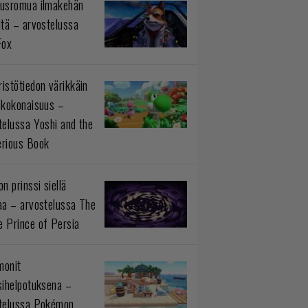
usromua ilmakehän
ltä – arvostelussa
Fox
istötiedon värikkäin
okokonaisuus –
telussa Yoshi and the
rious Book
n prinssi siellä
aa – arvostelussa The
 Prince of Persia
monit
sihelpotuksena –
telussa Pokémon