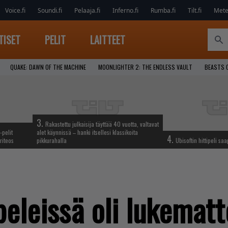
Voice.fi
Soundi.fi
Pelaaja.fi
Inferno.fi
Rumba.fi
Tilt.fi
Metel
TISET
PELIT
LAITTEET
QUAKE: DAWN OF THE MACHINE
MOONLIGHTER 2: THE ENDLESS VAULT
BEASTS 
3.
Rakastettu julkaisija täyttää 40 vuotta, valtavat
-pelit
alet käynnissä – hanki itsellesi klassikoita
4.
riteos
pikkurahalla
Ubisoftin hittipeli sa
eleissä oli lukemat