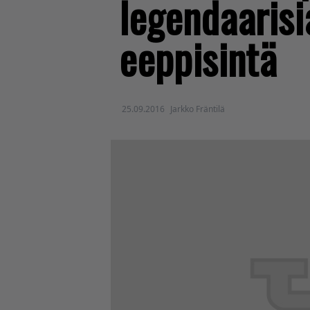
legendaarisi
eeppisintä
25.09.2016
Jarkko Fräntilä