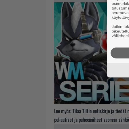
esimerkiks
tutustuma
seuraaval
käytettäv
Jotkin te
oikeutett
välilehdel
Lue myös:
Tilaa Tiltin uutiskirje ja tiedä
peliuutiset ja puheenaiheet suoraan sähkö