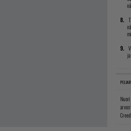
n
T
nä
mi
V
ja
PELIAR
Nuori
arvos
Creed