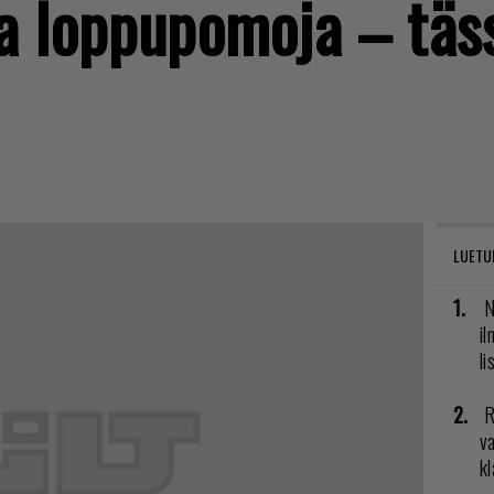
a loppupomoja – täss
LUETU
N
il
li
R
va
kl