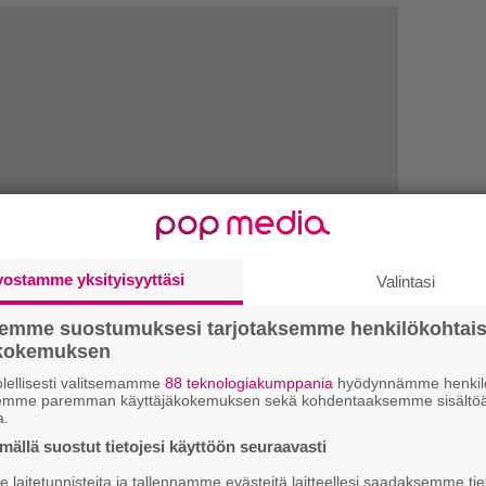
vostamme yksityisyyttäsi
Valintasi
semme suostumuksesi tarjotaksemme henkilökohtai
ökokemuksen
LUETU
lellisesti valitsemamme
88 teknologiakumppania
hyödynnämme henkilö
semme paremman käyttäjäkokemuksen sekä kohdentaaksemme sisältöä
N
a.
il
ällä suostut tietojesi käyttöön seuraavasti
li
laitetunnisteita ja tallennamme evästeitä laitteellesi saadaksemme tie