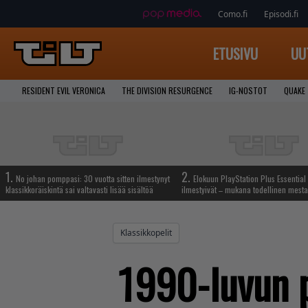
Como.fi
Episodi.fi
ETUSIVU
UU
RESIDENT EVIL VERONICA
THE DIVISION RESURGENCE
IG-NOSTOT
QUAKE
1.
2.
No johan pomppasi: 30 vuotta sitten ilmestynyt
Elokuun PlayStation Plus Essential 
klassikkoräiskintä sai valtavasti lisää sisältöä
ilmestyivät – mukana todellinen mesta
Klassikkopelit
1990-luvun p