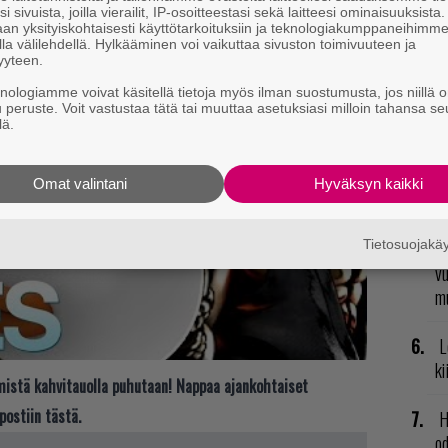
i sivuista, joilla vierailit, IP-osoitteestasi sekä laitteesi ominaisuuksista
E
an yksityiskohtaisesti käyttötarkoituksiin ja teknologiakumppaneihimm
la välilehdellä. Hylkääminen voi vaikuttaa sivuston toimivuuteen ja
il
yyteen.
knologiamme voivat käsitellä tietoja myös ilman suostumusta, jos niillä o
R
u peruste. Voit vastustaa tätä tai muuttaa asetuksiasi milloin tahansa se
va
lä.
kl
Omat valintani
Hyväksyn kaikki
U
Tietosuojak
R
vu
mu
L
ki
t mistä kahvitauolla puhutaan! Nappaa ajankohtaiset
postiin tästä.
H
od