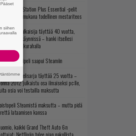
. Pääset
lokuun PlayStation Plus Essential -pelit
e
mestyivät – mukana todellinen mestariteos
n siihen
akastettu julkaisija täyttää 40 vuotta,
uraavalla
ltavat alet käynnissä – hanki itsellesi
assikoita pikkurahalla
bisoftin hittipeli saapui Steamiin
äytäntömme
akastettu pelisarja täyttää 25 vuotta –
onna 2012 julkaistu osa ilmaiseksi pc:lle,
ita osia voi testailla maksutta
oistopeli Steamistä maksutta – mutta pidä
irettä lataamisen kanssa
uomio, kaikki Grand Theft Auto 6:n
ottajat: Netflixiin tulee pian pakollista