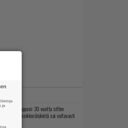
sen
IMMAT JUTUT
tietoja
 ja
o johan pomppasi: 30 vuotta sitten
mestynyt klassikkoräiskintä sai valtavasti
sää sisältöä
toja