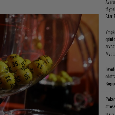
Avaru
täyde
Star 
Ympär
opint
arvos
Myste
Levoto
odott
Rogue
Poké
stres
arvos