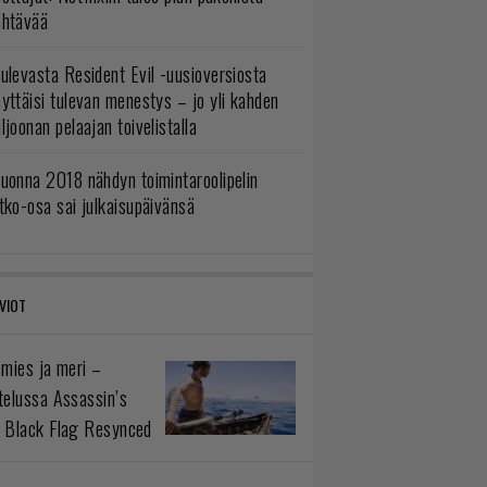
ähtävää
ulevasta Resident Evil -uusioversiosta
yttäisi tulevan menestys – jo yli kahden
ljoonan pelaajan toivelistalla
uonna 2018 nähdyn toimintaroolipelin
tko-osa sai julkaisupäivänsä
VIOT
 mies ja meri –
telussa Assassin’s
 Black Flag Resynced