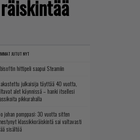
 räiskintää
IMMAT JUTUT NYT
bisoftin hittipeli saapui Steamiin
akastettu julkaisija täyttää 40 vuotta,
ltavat alet käynnissä – hanki itsellesi
assikoita pikkurahalla
o johan pomppasi: 30 vuotta sitten
mestynyt klassikkoräiskintä sai valtavasti
sää sisältöä