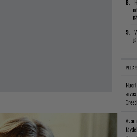
H
od
n
V
ja
PELIAR
Nuori
arvos
Creed
Avaru
täyde