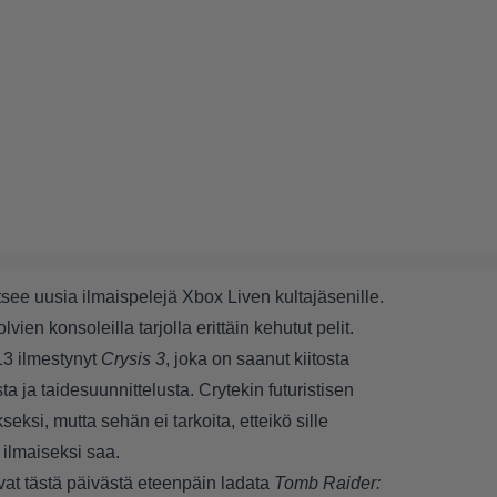
itsee uusia ilmaispelejä Xbox Liven kultajäsenille.
en konsoleilla tarjolla erittäin kehutut pelit.
13 ilmestynyt
Crysis 3
, joka on saanut kiitosta
ta ja taidesuunnittelusta. Crytekin futuristisen
seksi, mutta sehän ei tarkoita, etteikö sille
 ilmaiseksi saa.
vat tästä päivästä eteenpäin ladata
Tomb Raider: