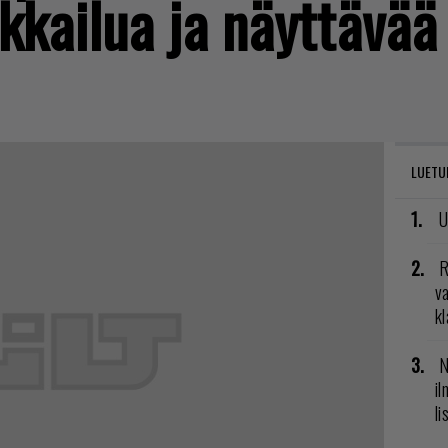
ikkailua ja näyttävää
LUETU
U
R
va
kl
N
il
li