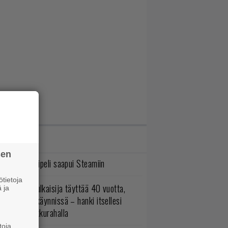
IMMAT JUTUT
sen
bisoftin hittipeli saapui Steamiin
tietoja
akastettu julkaisija täyttää 40 vuotta,
 ja
ltavat alet käynnissä – hanki itsellesi
assikoita pikkurahalla
toja