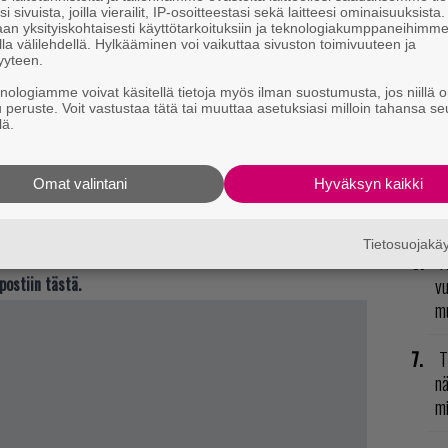
i sivuista, joilla vierailit, IP-osoitteestasi sekä laitteesi ominaisuuksista
N
an yksityiskohtaisesti käyttötarkoituksiin ja teknologiakumppaneihimm
il
la välilehdellä. Hylkääminen voi vaikuttaa sivuston toimivuuteen ja
yyteen.
li
knologiamme voivat käsitellä tietoja myös ilman suostumusta, jos niillä o
u peruste. Voit vastustaa tätä tai muuttaa asetuksiasi milloin tahansa se
E
lä.
il
adattavissa seuraavan kuukauden ajan, mutta
Crysis
Omat valintani
Hyväksyn kaikki
L
 lisäksi Xbox Onelle on saatavilla myös indie-peli
ki
yyskuuta asti.
Tietosuojak
t mistä kahvitauolla puhutaan! Nappaa ajankohtaiset
R
postiin tästä.
vu
mu
T
nä
mi