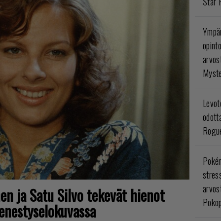
Star 
Ympär
opint
arvos
Myste
Levoto
odott
Rogue
Poké
stres
arvos
en ja Satu Silvo tekevät hienot
Pokop
enestyselokuvassa