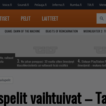
Voice.fi
Soundi.fi
Pelaaja.fi
Inferno.fi
Rumba.fi
Tilt.fi
Metel
TISET
PELIT
LAITTEET
QUAKE: DAWN OF THE MACHINE
BEASTS OF REINCARNATION
MOONLIGHTER 2: T
tta, valtavat
3.
4.
oita
No johan pomppasi: 30 vuotta sitten ilmestynyt
Elokuun PlayStation P
klassikkoräiskintä sai valtavasti lisää sisältöä
ilmestyivät – mukana tod
ailupelit
pelit vaihtuivat – Ta