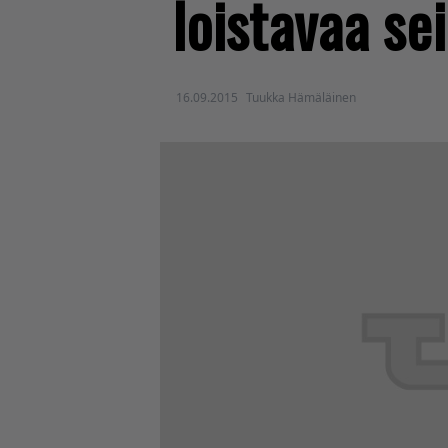
loistavaa se
16.09.2015
Tuukka Hämäläinen