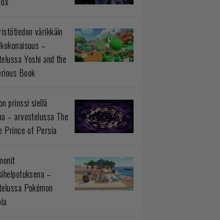
Fox
istötiedon värikkäin
okokonaisuus –
telussa Yoshi and the
rious Book
n prinssi siellä
aa – arvostelussa The
 Prince of Persia
monit
sihelpotuksena –
telussa Pokémon
ia