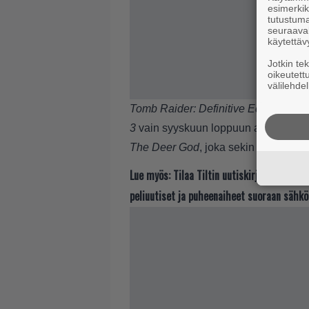
esimerkiks
tutustuma
seuraaval
käytettäv
Jotkin te
oikeutett
välilehdel
Tomb Raider: Definitive Edition
on l
3
vain syyskuun loppuun asti. Näiden
The Deer God
, joka sekin vain 30. s
Lue myös:
Tilaa Tiltin uutiskirje ja tiedä
peliuutiset ja puheenaiheet suoraan sähkö