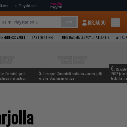
i.net
Leffatykki.com
KIRJAUDU
Etsi
HE ENDLESS VAULT
LAST SENTINEL
TOMB RAIDER: LEGACY OF ATLANTIS
ATTACK
6.
Rakastet
5.
lus Essential -pelit
Loistopeli Steamistä maksutta – mutta pidä
2012 julkais
ellinen mestariteos
kiirettä lataamisen kanssa
testailla ma
rjolla