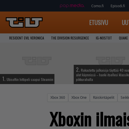
Como.fi
Episodi.fi
ETUSIVU
UU
RESIDENT EVIL VERONICA
THE DIVISION RESURGENCE
IG-NOSTOT
QUAKE
2.
Rakastettu julkaisija täyttää 40 vuo
alet käynnissä – hanki itsellesi klassik
1.
Ubisoftin hittipeli saapui Steamiin
pikkurahalla
Xbox 360
Xbox One
Räiskintäpelit
Seikk
Xboxin ilmais