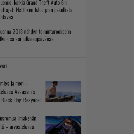
uomio, kaikki Grand Theft Auto 6:n
ottajat: Netflixiin tulee pian pakollista
ähtävää
uonna 2018 nähdyn toimintaroolipelin
tko-osa sai julkaisupäivänsä
VIOT
 mies ja meri –
telussa Assassin’s
 Black Flag Resynced
usromua ilmakehän
ltä – arvostelussa