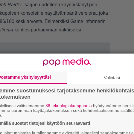
mb Raider
-sarjan uudelleen käynnistänyt peli
upolven konsoleille näyttävämpänä versiona, joka
ta 86/100 keskiarvosta. Esimerkiksi
Game Informerin
itionia
kenties parhaimman näköiseksi
vostamme yksityisyyttäsi
Valintasi
LUETU
semme suostumuksesi tarjotaksemme henkilökohtai
U
ökokemuksen
lellisesti valitsemamme
88 teknologiakumppania
hyödynnämme henkilö
R
semme paremman käyttäjäkokemuksen sekä kohdentaaksemme sisältöä
a.
va
ällä suostut tietojesi käyttöön seuraavasti
kl
laitetunnisteita ja tallennamme evästeitä laitteellesi saadaksemme tie