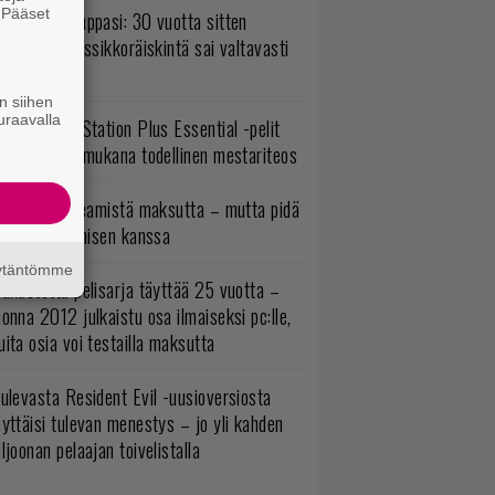
. Pääset
o johan pomppasi: 30 vuotta sitten
e
mestynyt klassikkoräiskintä sai valtavasti
sää sisältöä
n siihen
uraavalla
lokuun PlayStation Plus Essential -pelit
mestyivät – mukana todellinen mestariteos
oistopeli Steamistä maksutta – mutta pidä
irettä lataamisen kanssa
äytäntömme
akastettu pelisarja täyttää 25 vuotta –
onna 2012 julkaistu osa ilmaiseksi pc:lle,
ita osia voi testailla maksutta
ulevasta Resident Evil -uusioversiosta
yttäisi tulevan menestys – jo yli kahden
ljoonan pelaajan toivelistalla