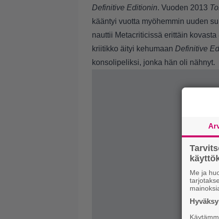
Definitive Editionin
. Vuoden 2013
To
kääntyi vuotta myöhemmin uuden suk
nauttii Metacriticissä erittäin kovas
kriitikko äityi kehumaan
Definitive Ed
konsolipeliksi, jonka hän oli nähnyt.
Ar
Tarvit
käytt
Me ja huo
tarjotak
mainoksi
Hyväksym
Käytämme 