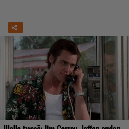
Illalla tv:ssä: Jim Carrey -leffan oudon