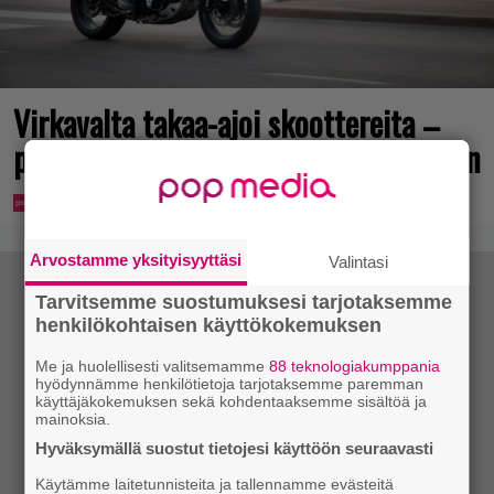
Virkavalta takaa-ajoi skoottereita –
poliisimoottoripyörä teki paosta lyhyen
Arvostamme yksityisyyttäsi
Valintasi
Tarvitsemme suostumuksesi tarjotaksemme
henkilökohtaisen käyttökokemuksen
Me ja huolellisesti valitsemamme
88 teknologiakumppania
hyödynnämme henkilötietoja tarjotaksemme paremman
käyttäjäkokemuksen sekä kohdentaaksemme sisältöä ja
mainoksia.
Hyväksymällä suostut tietojesi käyttöön seuraavasti
Käytämme laitetunnisteita ja tallennamme evästeitä