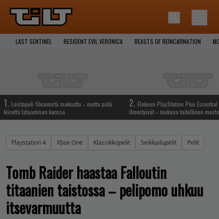
LAST SENTINEL
RESIDENT EVIL VERONICA
BEASTS OF REINCARNATION
MO
1.
2.
Loistopeli Steamistä maksutta – mutta pidä
Elokuun PlayStation Plus Essential 
kiirettä lataamisen kanssa
ilmestyivät – mukana todellinen mesta
Playstation 4
Xbox One
Klassikkopelit
Seikkailupelit
Pelit
Tomb Raider haastaa Falloutin
titaanien taistossa – pelipomo uhkuu
itsevarmuutta