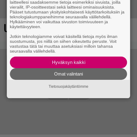
laitteellesi saadaksemme tietoja esimerkiksi sivuista, joilla
vierailit, IP-osoitteestasi sekä laitteesi ominaisuuksista.
Pääset tutustumaan yksityiskohtaisesti käyttötarkoituksiin ja
teknologiakumppaneihimme seuraavalla välilehdellä.
Hylkääminen voi vaikuttaa sivuston toimivuuteen ja
Ubisoftin hittipeli saapui Steamiin
käytettävyyteen.
Jotkin teknologiamme voivat käsitellä tietoja myös ilman
suostumusta, jos niillä on siihen oikeutettu peruste. Voit
vastustaa tätä tai muuttaa asetuksiasi milloin tahansa
seuraavalla välilehdellä.
Hyväksyn kaikki
Omat valintani
Tietosuojakäytäntömme