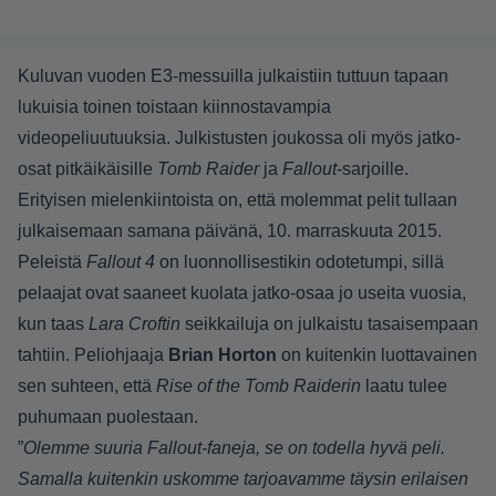
Kuluvan vuoden E3-messuilla julkaistiin tuttuun tapaan
lukuisia toinen toistaan kiinnostavampia
videopeliuutuuksia. Julkistusten joukossa oli myös jatko-
osat pitkäikäisille
Tomb Raider
ja
Fallout
-sarjoille.
Erityisen mielenkiintoista on, että molemmat pelit tullaan
julkaisemaan samana päivänä, 10. marraskuuta 2015.
Peleistä
Fallout 4
on luonnollisestikin odotetumpi, sillä
pelaajat ovat saaneet kuolata jatko-osaa jo useita vuosia,
kun taas
Lara Croftin
seikkailuja on julkaistu tasaisempaan
tahtiin. Peliohjaaja
Brian Horton
on kuitenkin luottavainen
sen suhteen, että
Rise of the Tomb Raiderin
laatu tulee
puhumaan puolestaan.
”
Olemme suuria Fallout-faneja, se on todella hyvä peli.
Samalla kuitenkin uskomme tarjoavamme täysin erilaisen