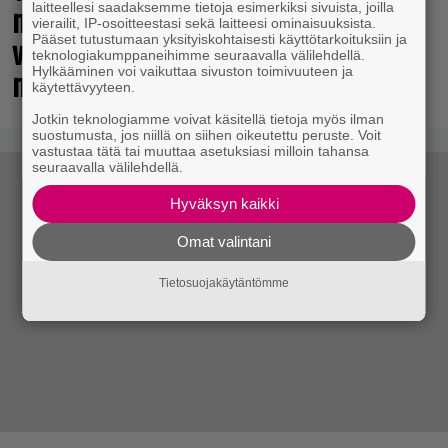
näyttelijöistä huhuillaan ahkerasti –
laitteellesi saadaksemme tietoja esimerkiksi sivuista, joilla
vierailit, IP-osoitteestasi sekä laitteesi ominaisuuksista.
vastikään menehtynyt Sam Neill
Pääset tutustumaan yksityiskohtaisesti käyttötarkoituksiin ja
teknologiakumppaneihimme seuraavalla välilehdellä.
mukana?
Hylkääminen voi vaikuttaa sivuston toimivuuteen ja
käytettävyyteen.
Jotkin teknologiamme voivat käsitellä tietoja myös ilman
suostumusta, jos niillä on siihen oikeutettu peruste. Voit
vastustaa tätä tai muuttaa asetuksiasi milloin tahansa
seuraavalla välilehdellä.
Hyväksyn kaikki
Omat valintani
Tietosuojakäytäntömme