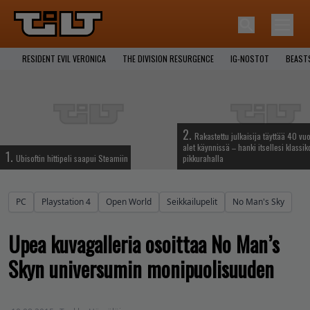
RESIDENT EVIL VERONICA
THE DIVISION RESURGENCE
IG-NOSTOT
BEAST
2.
Rakastettu julkaisija täyttää 40 vuo
alet käynnissä – hanki itsellesi klassik
1.
Ubisoftin hittipeli saapui Steamiin
pikkurahalla
PC
Playstation 4
Open World
Seikkailupelit
No Man's Sky
Upea kuvagalleria osoittaa No Man’s
Skyn universumin monipuolisuuden