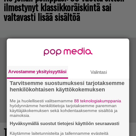
ilmestynyt klassikkoräiskintä sai
valtavasti lisää sisältöä
Arvostamme yksityisyyttäsi
Valintasi
Tarvitsemme suostumuksesi tarjotaksemme
henkilökohtaisen käyttökokemuksen
Me ja huolellisesti valitsemamme
88 teknologiakumppania
hyödynnämme henkilötietoja tarjotaksemme paremman
käyttäjäkokemuksen sekä kohdentaaksemme sisältöä ja
mainoksia.
Hyväksymällä suostut tietojesi käyttöön seuraavasti
The Legend of Zelda -elokuvan
Käytämme laitetunnisteita ja tallennamme evästeitä