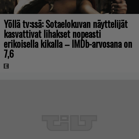
Yöllä tv:ssä: Sotaelokuvan näyttelijät
kasvattivat lihakset nopeasti
erikoisella kikalla – IMDb-arvosana on
7,6