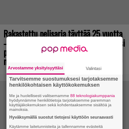
Rakastettu pelisarja täyttää 25 vuotta
– vuonna 2012 julkaistu osa ilmaiseksi
pc:lle, muita osia voi testailla
maksutta
Arvostamme yksityisyyttäsi
Valintasi
Tarvitsemme suostumuksesi tarjotaksemme
henkilökohtaisen käyttökokemuksen
Me ja huolellisesti valitsemamme
88 teknologiakumppania
hyödynnämme henkilötietoja tarjotaksemme paremman
käyttäjäkokemuksen sekä kohdentaaksemme sisältöä ja
mainoksia.
Hyväksymällä suostut tietojesi käyttöön seuraavasti
Käytämme laitetunnisteita ja tallennamme evästeitä