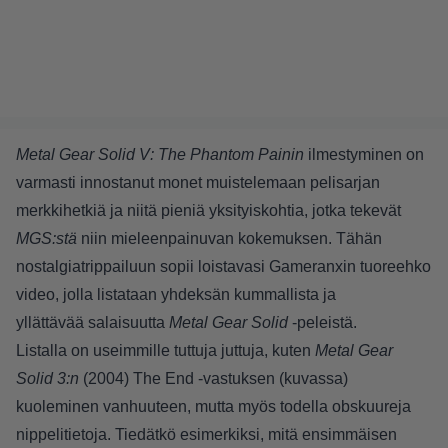
Metal Gear Solid V: The Phantom Painin
ilmestyminen on
varmasti innostanut monet muistelemaan pelisarjan
merkkihetkiä ja niitä pieniä yksityiskohtia, jotka tekevät
MGS:stä
niin mieleenpainuvan kokemuksen. Tähän
nostalgiatrippailuun sopii loistavasi Gameranxin tuoreehko
video, jolla listataan yhdeksän kummallista ja
yllättävää salaisuutta
Metal Gear Solid
-peleistä.
Listalla on useimmille tuttuja juttuja, kuten
Metal Gear
Solid 3:n
(2004) The End -vastuksen (kuvassa)
kuoleminen vanhuuteen, mutta myös todella obskuureja
nippelitietoja. Tiedätkö esimerkiksi, mitä ensimmäisen