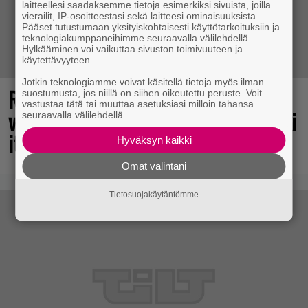
laitteellesi saadaksemme tietoja esimerkiksi sivuista, joilla
vierailit, IP-osoitteestasi sekä laitteesi ominaisuuksista.
Pääset tutustumaan yksityiskohtaisesti käyttötarkoituksiin ja
teknologiakumppaneihimme seuraavalla välilehdellä.
Hylkääminen voi vaikuttaa sivuston toimivuuteen ja
käytettävyyteen.
Jotkin teknologiamme voivat käsitellä tietoja myös ilman
Rakastettu julkaisija täyttää 40
suostumusta, jos niillä on siihen oikeutettu peruste. Voit
vastustaa tätä tai muuttaa asetuksiasi milloin tahansa
vuotta, valtavat alet käynnissä – hanki
seuraavalla välilehdellä.
itsellesi klassikoita pikkurahalla
Hyväksyn kaikki
Omat valintani
Tietosuojakäytäntömme