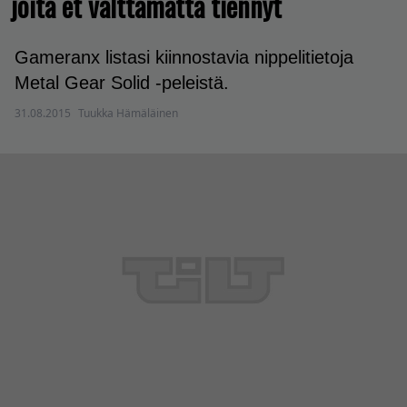
joita et välttämättä tiennyt
Gameranx listasi kiinnostavia nippelitietoja
Metal Gear Solid -peleistä.
31.08.2015
Tuukka Hämäläinen