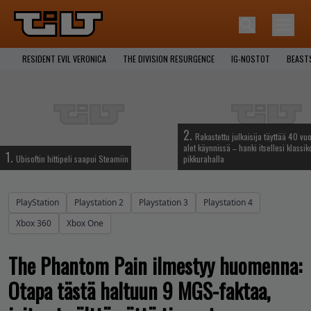
RESIDENT EVIL VERONICA
THE DIVISION RESURGENCE
IG-NOSTOT
BEAST
2.
Rakastettu julkaisija täyttää 40 vuo
alet käynnissä – hanki itsellesi klassik
1.
Ubisoftin hittipeli saapui Steamiin
pikkurahalla
PlayStation
Playstation 2
Playstation 3
Playstation 4
Xbox 360
Xbox One
The Phantom Pain ilmestyy huomenna:
Otapa tästä haltuun 9 MGS-faktaa,