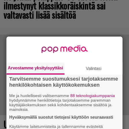
ilmestynyt klassikkoräiskintä sai
valtavasti lisää sisältöä
Arvostamme yksityisyyttäsi
Valintasi
Tarvitsemme suostumuksesi tarjotaksemme
henkilökohtaisen käyttökokemuksen
Me ja huolellisesti valitsemamme
88 teknologiakumppania
hyödynnämme henkilötietoja tarjotaksemme paremman
käyttäjäkokemuksen sekä kohdentaaksemme sisältöä ja
mainoksia.
Hyväksymällä suostut tietojesi käyttöön seuraavasti
Ubisoftin hittipeli saapui Steamiin
Käytämme laitetunnisteita ja tallennamme evästeitä