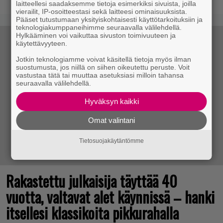
laitteellesi saadaksemme tietoja esimerkiksi sivuista, joilla
vierailit, IP-osoitteestasi sekä laitteesi ominaisuuksista.
Pääset tutustumaan yksityiskohtaisesti käyttötarkoituksiin ja
teknologiakumppaneihimme seuraavalla välilehdellä.
Hylkääminen voi vaikuttaa sivuston toimivuuteen ja
käytettävyyteen.
Jotkin teknologiamme voivat käsitellä tietoja myös ilman
suostumusta, jos niillä on siihen oikeutettu peruste. Voit
vastustaa tätä tai muuttaa asetuksiasi milloin tahansa
seuraavalla välilehdellä.
Hyväksyn kaikki
Omat valintani
Tietosuojakäytäntömme
Rakastettu julkaisija täyttää 40
vuotta, valtavat alet käynnissä – hanki
itsellesi klassikoita pikkurahalla