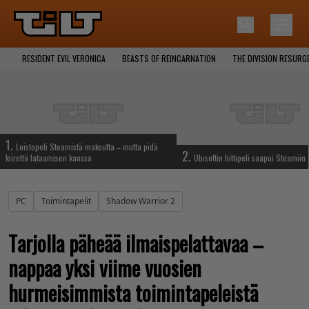
RESIDENT EVIL VERONICA
BEASTS OF REINCARNATION
THE DIVISION RESURG
1.
Loistopeli Steamistä maksutta – mutta pidä
2.
kiirettä lataamisen kanssa
Ubisoftin hittipeli saapui Steamiin
PC
Toimintapelit
Shadow Warrior 2
Tarjolla päheää ilmaispelattavaa –
nappaa yksi viime vuosien
hurmeisimmista toimintapeleistä