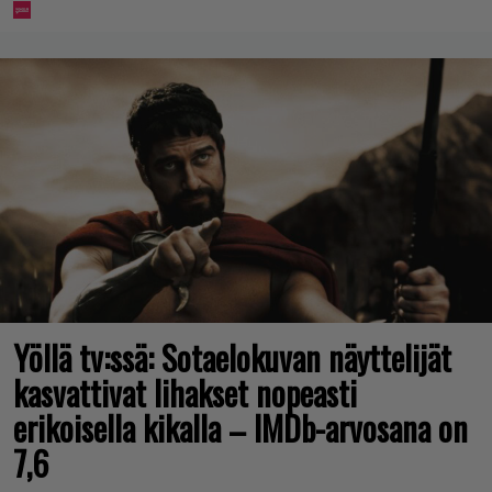
Yöllä tv:ssä: Sotaelokuvan näyttelijät
kasvattivat lihakset nopeasti
erikoisella kikalla – IMDb-arvosana on
7,6