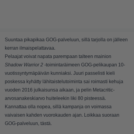
Suuntaa pikapikaa GOG-palveluun, sillä tarjolla on jälleen
kerran ilmaispelattavaa.
Pelaajat voivat napata parempaan talteen mainion
Shadow Warrior 2
-toimintaräimeen GOG-pelikaupan 10-
vuotissyntymäpäivän kunniaksi. Juuri passelisti kieli
poskessa kyhätty lähitaistelutoiminta sai roimasti kehuja
vuoden 2016 julkaisunsa aikaan, ja pelin
Metacritic-
arvosanakeskiarvo
huiteleekin liki 80 pisteessä.
Kannattaa olla nopea, sillä kampanja on voimassa
vaivaisen kahden vuorokauden ajan. Loikkaa suoraan
GOG-palveluun,
tästä
.