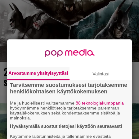
25 kaikkien aikojen parasta
Arvostamme yksityisyyttäsi
Valintasi
supersankaripeliä listattu
Tarvitsemme suostumuksesi tarjotaksemme
henkilökohtaisen käyttökokemuksen
Me ja huolellisesti valitsemamme
88 teknologiakumppania
hyödynnämme henkilötietoja tarjotaksemme paremman
käyttäjäkokemuksen sekä kohdentaaksemme sisältöä ja
mainoksia.
Hyväksymällä suostut tietojesi käyttöön seuraavasti
Käytämme laitetunnisteita ja tallennamme evästeitä