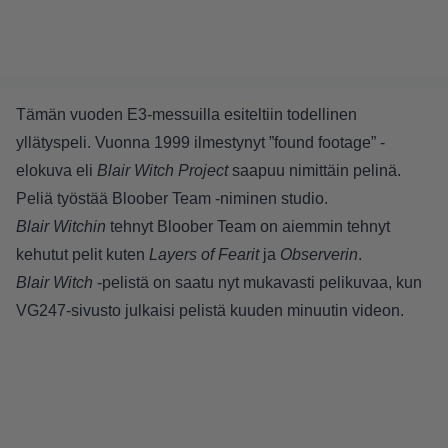
Tämän vuoden E3-messuilla esiteltiin todellinen
yllätyspeli. Vuonna 1999 ilmestynyt ”found footage” -
elokuva eli
Blair Witch Project
saapuu nimittäin pelinä.
Peliä työstää Bloober Team -niminen studio.
Blair Witchin
tehnyt Bloober Team on aiemmin tehnyt
kehutut pelit kuten
Layers of Fearit
ja
Observerin
.
Blair Witch
-pelistä on saatu nyt mukavasti pelikuvaa, kun
VG247-sivusto julkaisi pelistä kuuden minuutin videon.