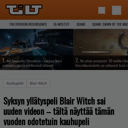
THE DIVISION RESURGENCE
IG-NOSTOT
QUAKE
QUAKE: DAWN OF THE MA
1.
2.
Nyt ilmaiseksi Steamissa – nappaa tämä
No johan pomppasi: 30 vuotta sitte
avaruusseikkailu välittömästi talteen!
klassikkoräiskintä sai valtavasti lisää s
Kauhupelit
Blair Witch
Syksyn yllätyspeli Blair Witch sai
uuden videon – tältä näyttää tämän
vuoden odotetuin kauhupeli