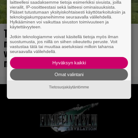
laitteellesi saadaksemme tietoja esimerkiksi sivuista, joilla
vierailit, IP-osoitteestasi sekä laitteesi ominaisuuksista.
Pääset tutustumaan yksityiskohtaisesti käyttötarkoituksiin ja
teknologiakumppaneihimme seuraavalla välilehdellä.
Hylkääminen voi vaikuttaa sivuston toimivuuteen ja
käytettävyyteen.
The Legend of Zelda -elokuvan
Jotkin teknologiamme voivat käsitellä tietoja myös ilman
näyttelijöistä huhuillaan ahkerasti –
suostumusta, jos niillä on siihen oikeutettu peruste. Voit
vastustaa tätä tai muuttaa asetuksiasi milloin tahansa
vastikään menehtynyt Sam Neill
seuraavalla välilehdellä.
mukana?
Hyväksyn kaikki
Omat valintani
Tietosuojakäytäntömme