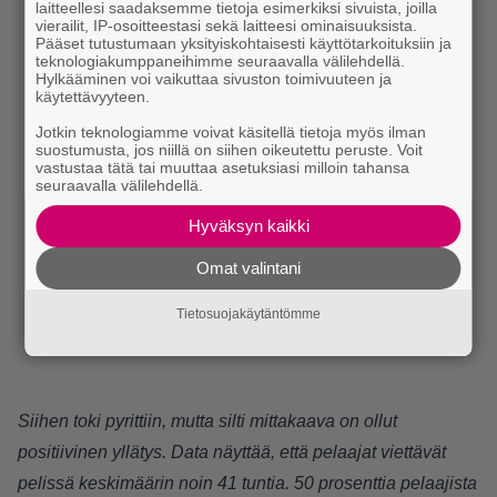
laitteellesi saadaksemme tietoja esimerkiksi sivuista, joilla
vierailit, IP-osoitteestasi sekä laitteesi ominaisuuksista.
Pääset tutustumaan yksityiskohtaisesti käyttötarkoituksiin ja
teknologiakumppaneihimme seuraavalla välilehdellä.
Hylkääminen voi vaikuttaa sivuston toimivuuteen ja
käytettävyyteen.
Jotkin teknologiamme voivat käsitellä tietoja myös ilman
suostumusta, jos niillä on siihen oikeutettu peruste. Voit
vastustaa tätä tai muuttaa asetuksiasi milloin tahansa
seuraavalla välilehdellä.
Hyväksyn kaikki
Omat valintani
Tietosuojakäytäntömme
Siihen toki pyrittiin, mutta silti mittakaava on ollut
positiivinen yllätys. Data näyttää, että pelaajat viettävät
pelissä keskimäärin noin 41 tuntia. 50 prosenttia pelaajista