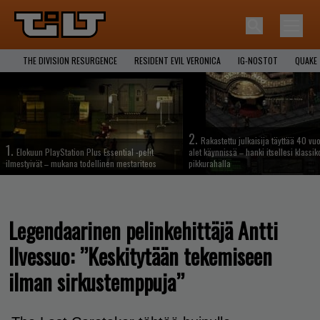
THE DIVISION RESURGENCE
RESIDENT EVIL VERONICA
IG-NOSTOT
QUAKE
2.
Rakastettu julkaisija täyttää 40 vuo
1.
Elokuun PlayStation Plus Essential -pelit
alet käynnissä – hanki itsellesi klassik
ilmestyivät – mukana todellinen mestariteos
pikkurahalla
Legendaarinen pelinkehittäjä Antti
Ilvessuo: ”Keskitytään tekemiseen
ilman sirkustemppuja”