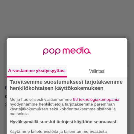
Arvostamme yksityisyyttäsi
Valintasi
Tarvitsemme suostumuksesi tarjotaksemme
henkilökohtaisen käyttökokemuksen
Onko pelaajien palautteessa ollut jotain, mitä ette
osanneet odottaa, tai muuta yllättävää?
Me ja huolellisesti valitsemamme
88 teknologiakumppania
hyödynnämme henkilötietoja tarjotaksemme paremman
Se, miten paljon ja pitkään peliä pelataan.
käyttäjäkokemuksen sekä kohdentaaksemme sisältöä ja
mainoksia.
Hyväksymällä suostut tietojesi käyttöön seuraavasti
Käytämme laitetunnisteita ja tallennamme evästeitä