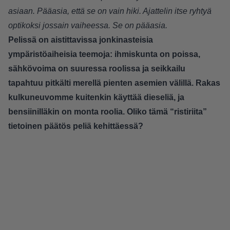
asiaan. Pääasia, että se on vain hiki. Ajattelin itse ryhtyä
optikoksi jossain vaiheessa. Se on pääasia.
Pelissä on aistittavissa jonkinasteisia
ympäristöaiheisia teemoja: ihmiskunta on poissa,
sähkövoima on suuressa roolissa ja seikkailu
tapahtuu pitkälti merellä pienten asemien välillä. Rakas
kulkuneuvomme kuitenkin käyttää dieseliä, ja
bensiinilläkin on monta roolia. Oliko tämä “ristiriita”
tietoinen päätös peliä kehittäessä?