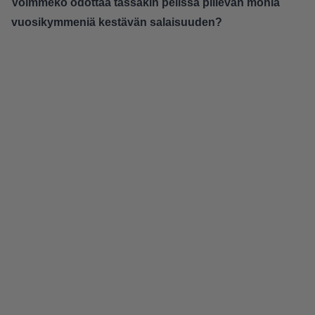
Voimmeko odottaa tässäkin pelissä piilevän monia
vuosikymmeniä kestävän salaisuuden?