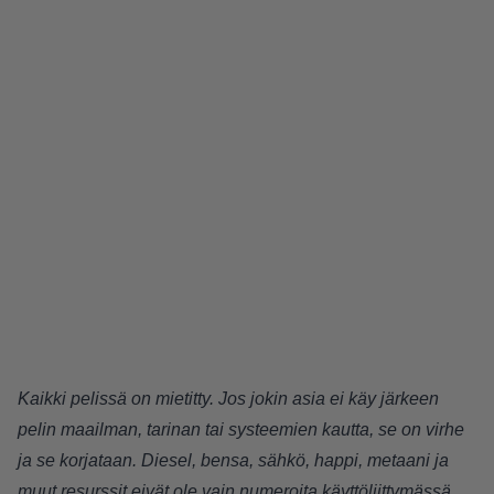
Kaikki pelissä on mietitty. Jos jokin asia ei käy järkeen
pelin maailman, tarinan tai systeemien kautta, se on virhe
ja se korjataan. Diesel, bensa, sähkö, happi, metaani ja
muut resurssit eivät ole vain numeroita käyttöliittymässä.