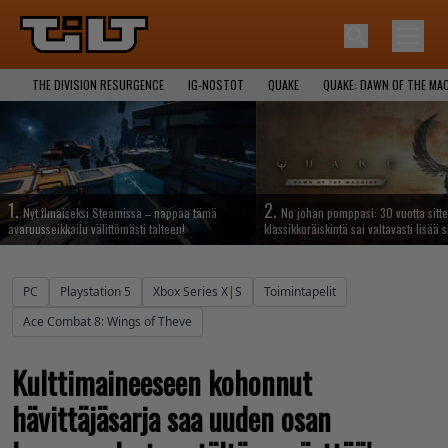
THE DIVISION RESURGENCE
IG-NOSTOT
QUAKE
QUAKE: DAWN OF THE MA
1.
2.
Nyt ilmaiseksi Steamissa – nappaa tämä
No johan pomppasi: 30 vuotta sitte
avaruusseikkailu välittömästi talteen!
klassikkoräiskintä sai valtavasti lisää s
PC
Playstation 5
Xbox Series X|S
Toimintapelit
Ace Combat 8: Wings of Theve
Kulttimaineeseen kohonnut
hävittäjäsarja saa uuden osan