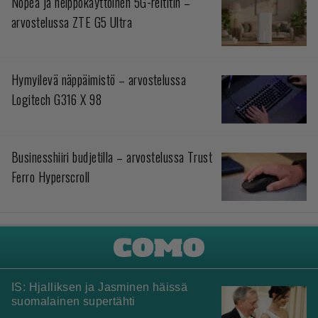
Nopea ja helppokäyttöinen 5G-reititin –
arvostelussa ZTE G5 Ultra
Hymyilevä näppäimistö – arvostelussa
Logitech G316 X 98
Businesshiiri budjetilla – arvostelussa Trust
Ferro Hyperscroll
IS: Hjalliksen ja Jasminen häissä
suomalainen supertähti