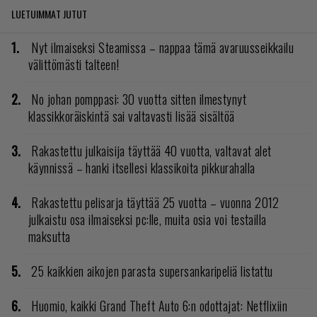
LUETUIMMAT JUTUT
Nyt ilmaiseksi Steamissa – nappaa tämä avaruusseikkailu
välittömästi talteen!
No johan pomppasi: 30 vuotta sitten ilmestynyt
klassikkoräiskintä sai valtavasti lisää sisältöä
Rakastettu julkaisija täyttää 40 vuotta, valtavat alet
käynnissä – hanki itsellesi klassikoita pikkurahalla
Rakastettu pelisarja täyttää 25 vuotta – vuonna 2012
julkaistu osa ilmaiseksi pc:lle, muita osia voi testailla
maksutta
25 kaikkien aikojen parasta supersankaripeliä listattu
Huomio, kaikki Grand Theft Auto 6:n odottajat: Netflixiin