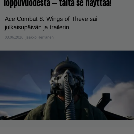
loppuvuodesta – tältä se näyttää!
Ace Combat 8: Wings of Theve sai
julkaisupäivän ja trailerin.
03.06.2026
Jaakko Herranen