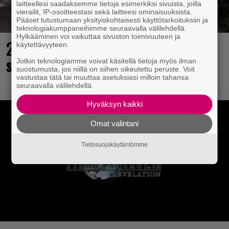
laitteellesi saadaksemme tietoja esimerkiksi sivuista, joilla
vierailit, IP-osoitteestasi sekä laitteesi ominaisuuksista.
Pääset tutustumaan yksityiskohtaisesti käyttötarkoituksiin ja
teknologiakumppaneihimme seuraavalla välilehdellä.
Hylkääminen voi vaikuttaa sivuston toimivuuteen ja
25 kaikkien aikojen parasta
käytettävyyteen.
supersankaripeliä listattu
Jotkin teknologiamme voivat käsitellä tietoja myös ilman
suostumusta, jos niillä on siihen oikeutettu peruste. Voit
vastustaa tätä tai muuttaa asetuksiasi milloin tahansa
seuraavalla välilehdellä.
Hyväksyn kaikki
Omat valintani
Tietosuojakäytäntömme