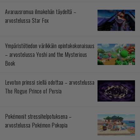
Avaruusromua ilmakehän täydeltä –
arvostelussa Star Fox
Ympäristötiedon värikkäin opintokokonaisuus
– arvostelussa Yoshi and the Mysterious
Book
Levoton prinssi siellä odottaa – arvostelussa
The Rogue Prince of Persia
Pokémonit stressihelpotuksena –
arvostelussa Pokémon Pokopia