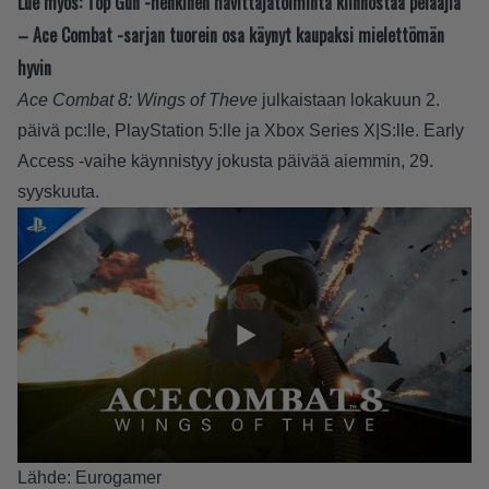
Lue myös:
Top Gun -henkinen hävittäjätoiminta kiinnostaa pelaajia
– Ace Combat -sarjan tuorein osa käynyt kaupaksi mielettömän
hyvin
Ace Combat 8: Wings of Theve
julkaistaan lokakuun 2.
päivä pc:lle, PlayStation 5:lle ja Xbox Series X|S:lle. Early
Access -vaihe käynnistyy jokusta päivää aiemmin, 29.
syyskuuta.
Lähde:
Eurogamer