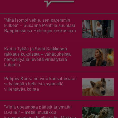
”Mitä isompi vehje, sen paremmin
kulkee” – Susanna Penttilä suuntasi
Bangbussinsa Helsingin keskustaan
Karita Tykän ja Sami Saikkosen
rakkaus kukoistaa – vähäpukeista
hempeilyä ja leveitä virnistyksiä
laiturilla
Pohjois-Korea neuvoo kansalaisiaan
selviämään helteistä syömällä
viilentävää koiraa
”Vielä upeampaa päästä ärjymään
lavalle!” – metallimusiikkia
terapiamuotona käyttävä Ina Mikkola