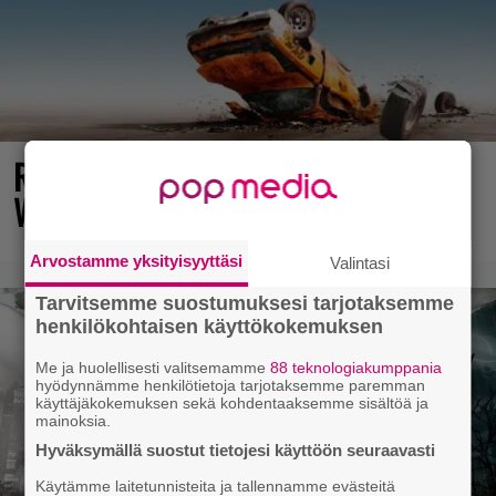
Rallienglanti raikaa kotimaisen
Wreckfest 2:n uudella esittelyvideolla
Arvostamme yksityisyyttäsi
Valintasi
Tarvitsemme suostumuksesi tarjotaksemme
henkilökohtaisen käyttökokemuksen
Me ja huolellisesti valitsemamme
88 teknologiakumppania
hyödynnämme henkilötietoja tarjotaksemme paremman
käyttäjäkokemuksen sekä kohdentaaksemme sisältöä ja
mainoksia.
Hyväksymällä suostut tietojesi käyttöön seuraavasti
Käytämme laitetunnisteita ja tallennamme evästeitä