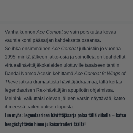
Vanha kunnon
Ace Combat
se vain porskuttaa kovaa
vauhtia kohti pääsarjan kahdeksatta osaansa.
Se ihka ensimmäinen
Ace Combat
julkaistiin jo vuonna
1995, minkä jälkeen jatko-osia ja spinoffeja on tipahdellut
virtuaalihävittäjäkokelaiden ulottuville tasaiseen tahtiin.
Bandai Namco Acesin kehittämä
Ace Combat 8: Wings of
Theve
jatkaa dramaattista hävittäjädraamaa, tällä kertaa
legendaarisen Rex-hävittäjän apupilotin ohjaimissa.
Meininki vaikuttaisi olevan jälleen varsin näyttävää, katso
ihmeessä traileri uutisen lopusta.
Lue myös:
Legendaarinen hävittäjäsarja palaa tällä viikolla – katso
hengästyttävän hieno julkaisutraileri täältä!