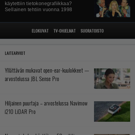
käytettiin tietokonegrafiikkaa?
Sellainen tehtiin vuonna 1998
ELOKUVAT
TV-OHJELMAT
SUORATOISTO
LAITEARVIOT
Yllättävän mukavat open-ear-kuulokkeet —
arvostelussa JBL Sense Pro
Hiljainen puurtaja – arvostelussa Navimow
i210 LiDAR Pro