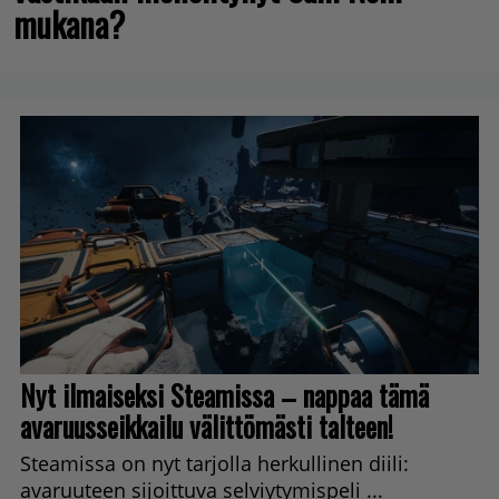
mukana?