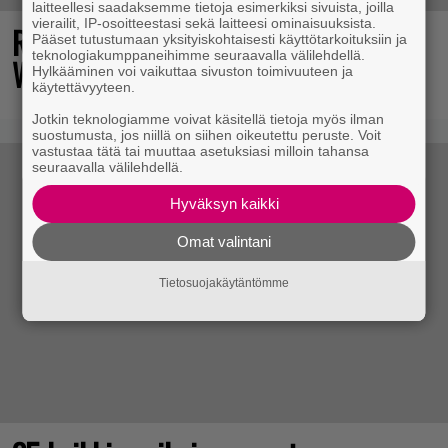
laitteellesi saadaksemme tietoja esimerkiksi sivuista, joilla
vierailit, IP-osoitteestasi sekä laitteesi ominaisuuksista.
Rallienglanti raikaa kotimaisen
Pääset tutustumaan yksityiskohtaisesti käyttötarkoituksiin ja
teknologiakumppaneihimme seuraavalla välilehdellä.
Wreckfest 2:n uudella esittelyvideolla
Hylkääminen voi vaikuttaa sivuston toimivuuteen ja
käytettävyyteen.
Jotkin teknologiamme voivat käsitellä tietoja myös ilman
suostumusta, jos niillä on siihen oikeutettu peruste. Voit
vastustaa tätä tai muuttaa asetuksiasi milloin tahansa
seuraavalla välilehdellä.
Hyväksyn kaikki
Omat valintani
Tietosuojakäytäntömme