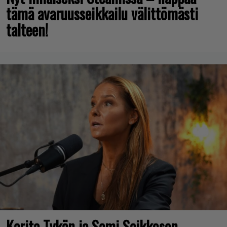
tämä avaruusseikkailu välittömästi
talteen!
Karita Tykän ja Sami Saikkosen