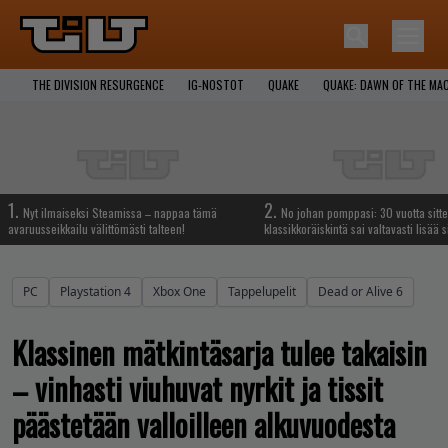
THE DIVISION RESURGENCE
IG-NOSTOT
QUAKE
QUAKE: DAWN OF THE MA
1.
2.
Nyt ilmaiseksi Steamissa – nappaa tämä
No johan pomppasi: 30 vuotta sitte
avaruusseikkailu välittömästi talteen!
klassikkoräiskintä sai valtavasti lisää s
PC
Playstation 4
Xbox One
Tappelupelit
Dead or Alive 6
Klassinen mätkintäsarja tulee takaisin
– vinhasti viuhuvat nyrkit ja tissit
päästetään valloilleen alkuvuodesta