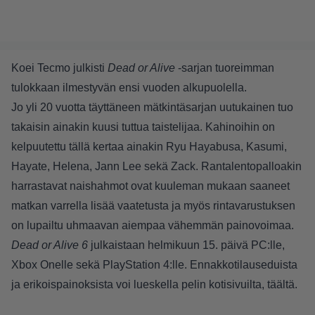
Koei Tecmo julkisti
Dead or Alive
-sarjan tuoreimman
tulokkaan ilmestyvän ensi vuoden alkupuolella.
Jo yli 20 vuotta täyttäneen mätkintäsarjan uutukainen tuo
takaisin ainakin kuusi tuttua taistelijaa. Kahinoihin on
kelpuutettu tällä kertaa ainakin Ryu Hayabusa, Kasumi,
Hayate, Helena, Jann Lee sekä Zack. Rantalentopalloakin
harrastavat naishahmot ovat kuuleman mukaan saaneet
matkan varrella lisää vaatetusta ja myös rintavarustuksen
on lupailtu uhmaavan aiempaa vähemmän painovoimaa.
Dead or Alive 6
julkaistaan helmikuun 15. päivä PC:lle,
Xbox Onelle sekä PlayStation 4:lle. Ennakkotilauseduista
ja erikoispainoksista voi lueskella pelin kotisivuilta,
täältä
.