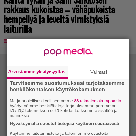
rakkaus kukoistaa – vähäpukeista
hempeilyä ja leveitä virnistyksiä
laiturilla
Arvostamme yksityisyyttäsi
Valintasi
Tarvitsemme suostumuksesi tarjotaksemme
henkilökohtaisen käyttökokemuksen
Me ja huolellisesti valitsemamme
88 teknologiakumppania
hyödynnämme henkilötietoja tarjotaksemme paremman
käyttäjäkokemuksen sekä kohdentaaksemme sisältöä ja
mainoksia.
Hyväksymällä suostut tietojesi käyttöön seuraavasti
Käytämme laitetunnisteita ja tallennamme evästeitä