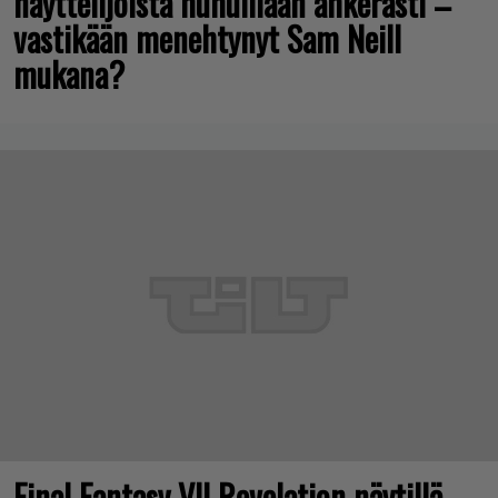
näyttelijöistä huhuillaan ahkerasti –
vastikään menehtynyt Sam Neill
mukana?
Final Fantasy VII Revelation näytillä