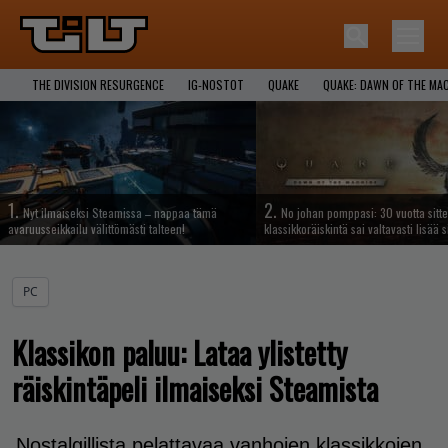
THE DIVISION RESURGENCE
IG-NOSTOT
QUAKE
QUAKE: DAWN OF THE MA
1.
2.
Nyt ilmaiseksi Steamissa – nappaa tämä
No johan pomppasi: 30 vuotta sitte
avaruusseikkailu välittömästi talteen!
klassikkoräiskintä sai valtavasti lisää s
PC
Klassikon paluu: Lataa ylistetty
räiskintäpeli ilmaiseksi Steamista
Nostalgillista pelattavaa vanhojen klassikkojen