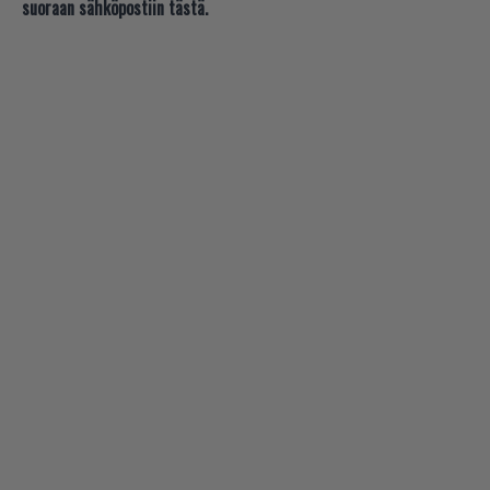
suoraan sähköpostiin tästä.