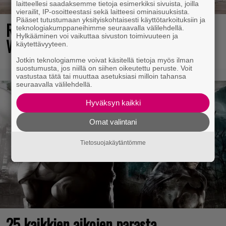
laitteellesi saadaksemme tietoja esimerkiksi sivuista, joilla
vierailit, IP-osoitteestasi sekä laitteesi ominaisuuksista.
Pääset tutustumaan yksityiskohtaisesti käyttötarkoituksiin ja
Rallienglanti raikaa kotimaisen
teknologiakumppaneihimme seuraavalla välilehdellä.
Hylkääminen voi vaikuttaa sivuston toimivuuteen ja
Wreckfest 2:n uudella esittelyvideolla
käytettävyyteen.
Jotkin teknologiamme voivat käsitellä tietoja myös ilman
suostumusta, jos niillä on siihen oikeutettu peruste. Voit
vastustaa tätä tai muuttaa asetuksiasi milloin tahansa
seuraavalla välilehdellä.
Hyväksyn kaikki
Omat valintani
Tietosuojakäytäntömme
25 kaikkien aikojen parasta