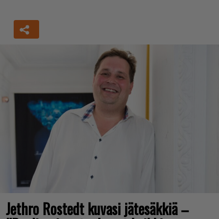
Jethro Rostedt kuvasi jätesäkkiä –