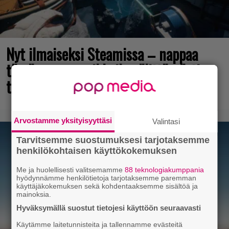
Nyt ilmaiseksi Steamissa – nappaa
tämä avaruusseikkailu välittömästi
talteen!
Arvostamme yksityisyyttäsi
Valintasi
Tarvitsemme suostumuksesi tarjotaksemme
henkilökohtaisen käyttökokemuksen
Me ja huolellisesti valitsemamme
88 teknologiakumppania
hyödynnämme henkilötietoja tarjotaksemme paremman
käyttäjäkokemuksen sekä kohdentaaksemme sisältöä ja
mainoksia.
Hyväksymällä suostut tietojesi käyttöön seuraavasti
Käytämme laitetunnisteita ja tallennamme evästeitä