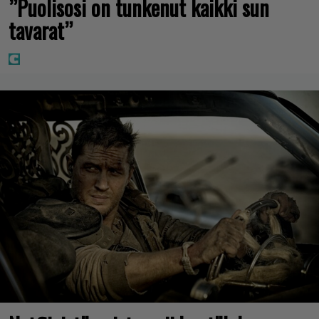
”Puolisosi on tunkenut kaikki sun
tavarat”