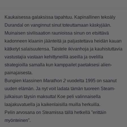
Kaukaisessa galaksissa tapahtuu. Kapinallinen tekoäly
Durandal on vanginnut sinut toteuttamaan käskyjään.
Muinaisen sivilisaation raunioissa sinun on etsittävä
kadonneen klaanin jäänteitä ja paljastettava heidän kauan
kätketyt salaisuutensa. Taistele ikivanhoja ja kauhistuttavia
vastustajia vastaan kehittyneillä aseilla ja ovelilla
strategioilla samalla kun kamppailet paetaksesi alien-
painajaisesta.
Bungien klassinen
Marathon 2
vuodelta 1995 on saanut
uuden elämän. Ja nyt voit ladata tämän tuoreen Steam-
julkaisun täysin maksutta! Koe peli valinnaisella
laajakuvatuella ja kaikenlaisilla muilla herkuilla.
Pelin arvosana on Steamissa tällä hetkellä ”erittäin
myönteinen”.