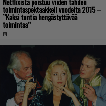
Netflixistä poistuu viiden tähden
toimintaspektaakkeli vuodelta 2015 –
”Kaksi tuntia hengästyttävää
toimintaa”