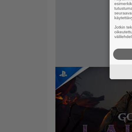
esimerkiks
tutustuma
seuraaval
käytettäv
Jotkin te
oikeutett
välilehdel