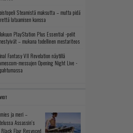
oistopeli Steamistä maksutta – mutta pidä
irettä lataamisen kanssa
lokuun PlayStation Plus Essential -pelit
mestyivät – mukana todellinen mestariteos
inal Fantasy VII Revelation näytillä
amescom-messujen Opening Night Live -
apahtumassa
VIOT
 mies ja meri –
telussa Assassin’s
 Black Flag Resynced