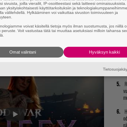
i sivuista, joilla vierailit, IP-osoitteestasi sekä laitteesi ominaisuuksista
R
an yksityiskohtaisesti käyttötarkoituksiin ja teknologiakumppaneihimm
la välilehdellä. Hylkääminen voi vaikuttaa sivuston toimivuuteen ja
va
yyteen.
kl
knologiamme voivat käsitellä tietoja myös ilman suostumusta, jos niillä o
u peruste. Voit vastustaa tätä tai muuttaa asetuksiasi milloin tahansa se
N
lä.
il
li
Omat valintani
Hyväksyn kaikki
2
su
Tietosuojak
R
vu
mu
H
od
n