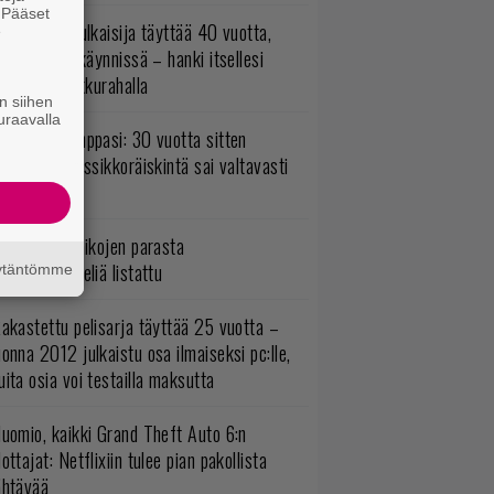
. Pääset
akastettu julkaisija täyttää 40 vuotta,
e
ltavat alet käynnissä – hanki itsellesi
assikoita pikkurahalla
n siihen
uraavalla
o johan pomppasi: 30 vuotta sitten
mestynyt klassikkoräiskintä sai valtavasti
sää sisältöä
5 kaikkien aikojen parasta
persankaripeliä listattu
äytäntömme
akastettu pelisarja täyttää 25 vuotta –
onna 2012 julkaistu osa ilmaiseksi pc:lle,
ita osia voi testailla maksutta
uomio, kaikki Grand Theft Auto 6:n
ottajat: Netflixiin tulee pian pakollista
ähtävää