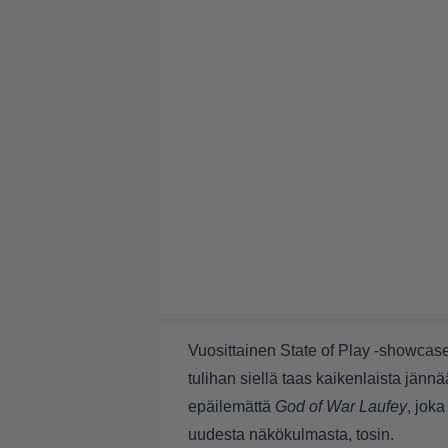
Vuosittainen State of Play -showcase-lä
tulihan siellä taas kaikenlaista jännää
epäilemättä
God of War Laufey
, jok
uudesta näkökulmasta, tosin.