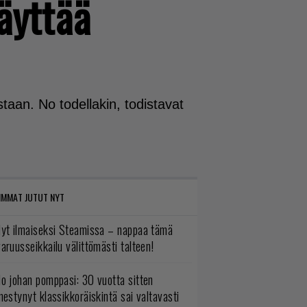
näyttää
aan. No todellakin, todistavat
IMMAT JUTUT NYT
yt ilmaiseksi Steamissa – nappaa tämä
aruusseikkailu välittömästi talteen!
o johan pomppasi: 30 vuotta sitten
mestynyt klassikkoräiskintä sai valtavasti