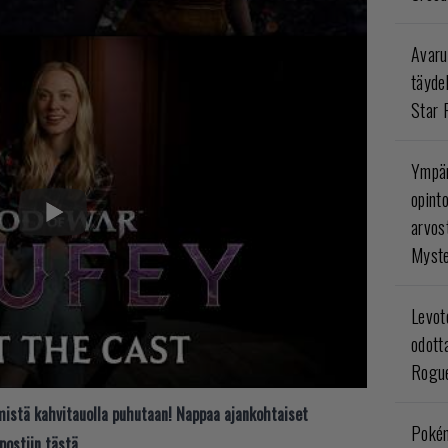
Avaru
täyde
Star 
Ympär
opint
arvos
Myste
Levoto
odott
Rogue
t mistä kahvitauolla puhutaan! Nappaa ajankohtaiset
Poké
postiin tästä.