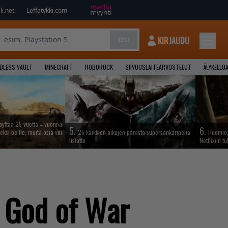
i.net
Leffatykki.com
KIRJAUDU
Etsi
NDLESS VAULT
MINECRAFT
ROBOROCK
SIIVOUSLAITEARVOSTELUT
ÄLYKELLO
täyttää 25 vuotta – vuonna
5.
6.
eksi pc:lle, muita osia voi
25 kaikkien aikojen parasta supersankaripeliä
Huomio, 
listattu
Netflixiin t
: God of War