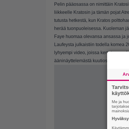
Pelin pääosassa on nimittäin Krato
liikkeelle Kratosin ja tämän pojat At
tutusta hetkestä, kun Kratos poltto
herää tuonpuoleisessa. Kuoleman jäl
Faye huomaa olevansa ansassa ja jo
Laufeysta julkaistiin todella komea 
lyhyempi video, joissa kerrotaan pe
ääninäyttelemästä kuutiosta tulee ep
Ar
Tarvit
käytt
Me ja huo
tarjotak
mainoksi
Hyväksym
Käytämme 