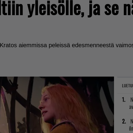
tiin yleisölle, ja se 
i Kratos aiemmissa peleissä edesmenneestä vaimost
LUETU
N
av
N
il