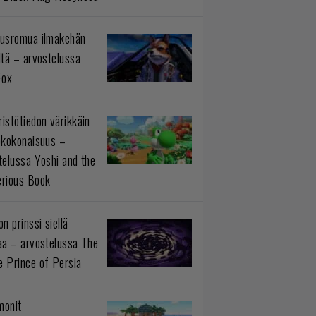
usromua ilmakehän
ltä – arvostelussa
Fox
istötiedon värikkäin
okokonaisuus –
telussa Yoshi and the
rious Book
n prinssi siellä
aa – arvostelussa The
 Prince of Persia
monit