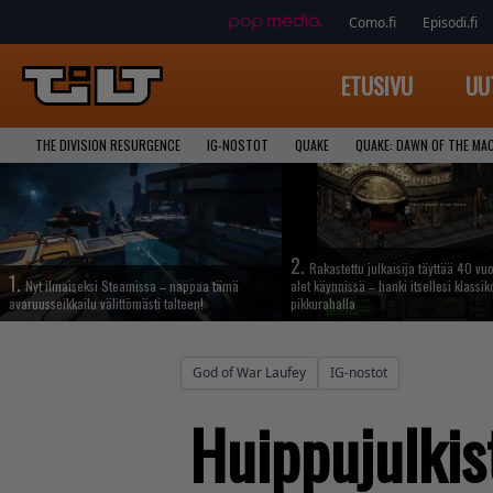
Como.fi
Episodi.fi
ETUSIVU
UU
THE DIVISION RESURGENCE
IG-NOSTOT
QUAKE
QUAKE: DAWN OF THE MA
2.
Rakastettu julkaisija täyttää 40 vuo
1.
Nyt ilmaiseksi Steamissa – nappaa tämä
alet käynnissä – hanki itsellesi klassik
avaruusseikkailu välittömästi talteen!
pikkurahalla
God of War Laufey
IG-nostot
Huippujulkis