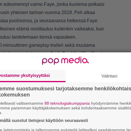
sin edesmennyt vaimo Faye, jonka kuolema polkaisi
reusin yhteisen tarinan vuonna 2018. Peli alkaa
hautaa puolisonsa, ja seuraavassa hetkessä Faye
keinen elämä osoittautuu kuitenkin vaikeaksi, kun
utuu taistelemaan tiensä vapauteen.
20-minuuttinen gameplay-traileri sekä muutama
lin hahmoista tarkemmin.
Jack Quaidin
(
The Boys
)
äilemättä uusi fanisuosikki. Katso videot alempaa:
vostamme yksityisyyttäsi
Valintasi
semme suostumuksesi tarjotaksemme henkilökohtai
ökokemuksen
lellisesti valitsemamme
88 teknologiakumppania
hyödynnämme henkilö
LUETU
semme paremman käyttäjäkokemuksen sekä kohdentaaksemme sisältöä
a.
N
ällä suostut tietojesi käyttöön seuraavasti
av
laitetunnisteita ja tallennamme evästeitä laitteellesi saadaksemme tie