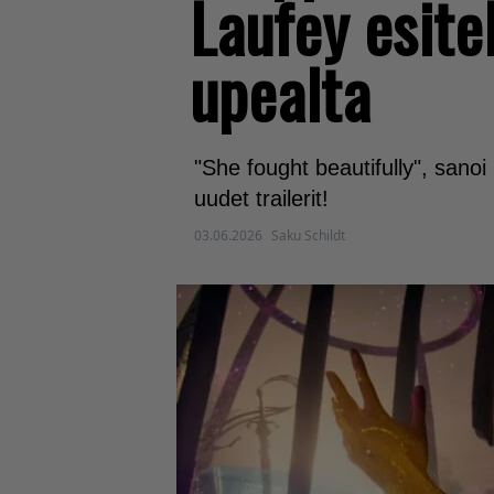
Laufey esitel
upealta
"She fought beautifully", sano
uudet trailerit!
03.06.2026
Saku Schildt