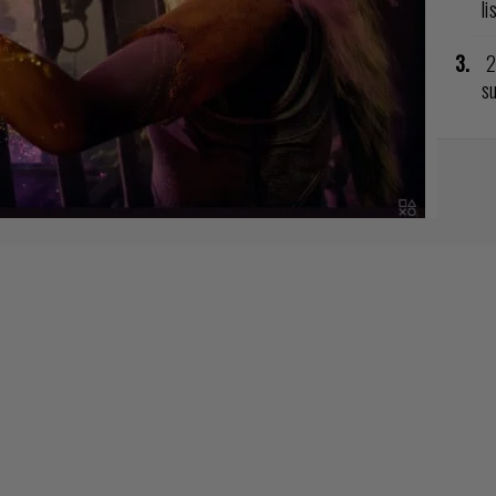
li
2
su