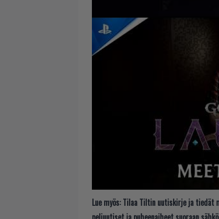
Lue myös:
Tilaa Tiltin uutiskirje ja tiedä
peliuutiset ja puheenaiheet suoraan sähkö