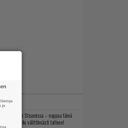
sen
tietoja
IMMAT JUTUT
 ja
yt ilmaiseksi Steamissa – nappaa tämä
aruusseikkailu välittömästi talteen!
toja