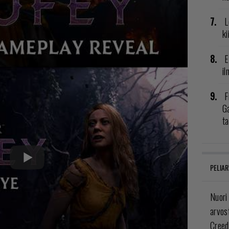
L
ki
E
il
F
G
t
PELIAR
Nuori
arvos
Creed