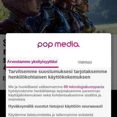
Scifihetki: Ilmaiskatselussa 100
miljoonan dollarin
supersankarielokuva – sai Suomessa
Arvostamme yksityisyyttäsi
Valintasi
4017 katsojaa
Tarvitsemme suostumuksesi tarjotaksemme
henkilökohtaisen käyttökokemuksen
Me ja huolellisesti valitsemamme
88 teknologiakumppania
hyödynnämme henkilötietoja tarjotaksemme paremman
käyttäjäkokemuksen sekä kohdentaaksemme sisältöä ja
mainoksia.
Hyväksymällä suostut tietojesi käyttöön seuraavasti
Käytämme laitetunnisteita ja tallennamme evästeitä