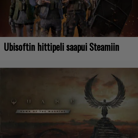
Ubisoftin hittipeli saapui Steamiin