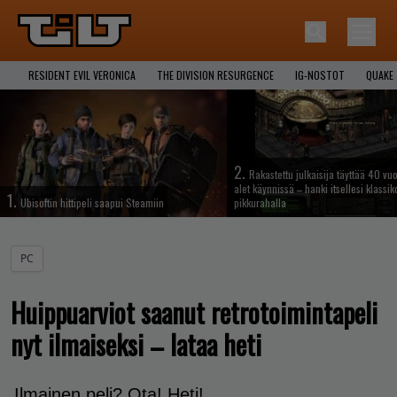
RESIDENT EVIL VERONICA
THE DIVISION RESURGENCE
IG-NOSTOT
QUAKE
2.
Rakastettu julkaisija täyttää 40 vuo
alet käynnissä – hanki itsellesi klassik
1.
Ubisoftin hittipeli saapui Steamiin
pikkurahalla
PC
Huippuarviot saanut retrotoimintapeli
nyt ilmaiseksi – lataa heti
Ilmainen peli? Ota! Heti!