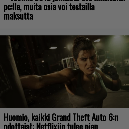
pc:lle, muita osia voi testailla
maksutta
Huomio, kaikki Grand Theft Auto 6:n
odottajat: Netflixiin tulee pian