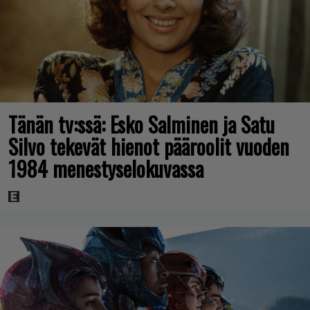
Tänän tv:ssä: Esko Salminen ja Satu
Silvo tekevät hienot pääroolit vuoden
1984 menestyselokuvassa