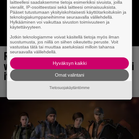
laitteellesi saadaksemme tietoja esimerkiksi sivuista, joilla
vierailit, IP-osoitteestasi sekä laitteesi ominaisuuksista.
Pääset tutustumaan yksityiskohtaisesti käyttötarkoituksiin ja
teknologiakumppaneihimme seuraavalla välilehdellä.
Hylkääminen voi vaikuttaa sivuston toimivuuteen ja
käytettävyyteen.
Jotkin teknologiamme voivat käsitellä tietoja myös ilman
suostumusta, jos niillä on siihen oikeutettu peruste. Voit
vastustaa tätä tai muuttaa asetuksiasi milloin tahansa
Rakastettu julkaisija täyttää 40
seuraavalla välilehdellä.
vuotta, valtavat alet käynnissä – hanki
Hyväksyn kaikki
itsellesi klassikoita pikkurahalla
Omat valintani
Tietosuojakäytäntömme