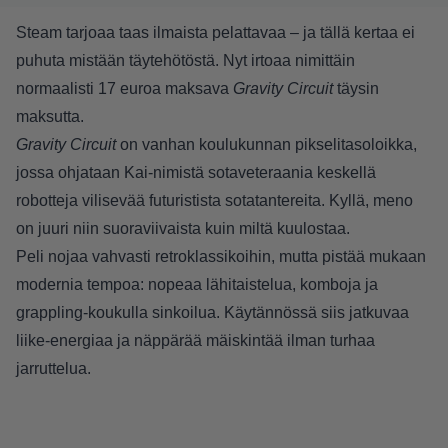
Steam tarjoaa taas ilmaista pelattavaa – ja tällä kertaa ei
puhuta mistään täytehötöstä. Nyt irtoaa nimittäin
normaalisti 17 euroa maksava
Gravity Circuit
täysin
maksutta.
Gravity Circuit
on vanhan koulukunnan pikselitasoloikka,
jossa ohjataan Kai-nimistä sotaveteraania keskellä
robotteja vilisevää futuristista sotatantereita. Kyllä, meno
on juuri niin suoraviivaista kuin miltä kuulostaa.
Peli nojaa vahvasti retroklassikoihin, mutta pistää mukaan
modernia tempoa: nopeaa lähitaistelua, komboja ja
grappling-koukulla sinkoilua. Käytännössä siis jatkuvaa
liike-energiaa ja näppärää mäiskintää ilman turhaa
jarruttelua.