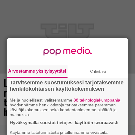
Arvostamme yksityisyyttäsi
Valintasi
Legendaarinen Ghost Recon -
Tarvitsemme suostumuksesi tarjotaksemme
henkilökohtaisen käyttökokemuksen
räiskintäsarja jatkuu – sisäpiirin
testaajia seuraavalle pelille
Me ja huolellisesti valitsemamme
88 teknologiakumppania
hyödynnämme henkilötietoja tarjotaksemme paremman
haeskellaan jo
käyttäjäkokemuksen sekä kohdentaaksemme sisältöä ja
mainoksia.
Hyväksymällä suostut tietojesi käyttöön seuraavasti
Käytämme laitetunnisteita ja tallennamme evästeitä