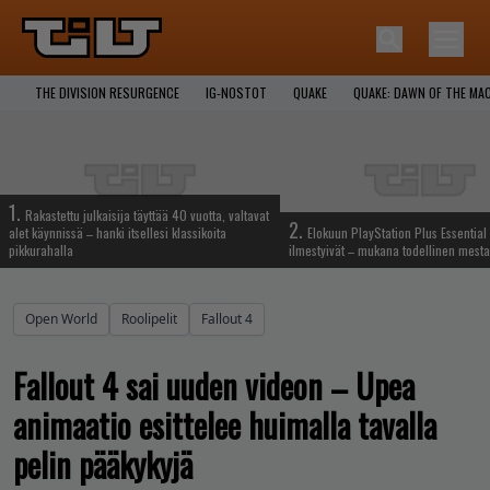
THE DIVISION RESURGENCE
IG-NOSTOT
QUAKE
QUAKE: DAWN OF THE MA
1.
Rakastettu julkaisija täyttää 40 vuotta, valtavat
2.
alet käynnissä – hanki itsellesi klassikoita
Elokuun PlayStation Plus Essential 
pikkurahalla
ilmestyivät – mukana todellinen mesta
Open World
Roolipelit
Fallout 4
Fallout 4 sai uuden videon – Upea
animaatio esittelee huimalla tavalla
pelin pääkykyjä