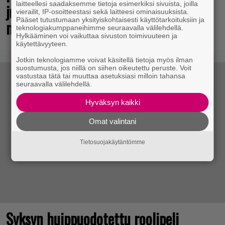
laitteellesi saadaksemme tietoja esimerkiksi sivuista, joilla
julkaisi toimintaroolipelin – tätä
vierailit, IP-osoitteestasi sekä laitteesi ominaisuuksista.
Pääset tutustumaan yksityiskohtaisesti käyttötarkoituksiin ja
mieltä ovat arviot
teknologiakumppaneihimme seuraavalla välilehdellä.
Hylkääminen voi vaikuttaa sivuston toimivuuteen ja
käytettävyyteen.
Jotkin teknologiamme voivat käsitellä tietoja myös ilman
suostumusta, jos niillä on siihen oikeutettu peruste. Voit
vastustaa tätä tai muuttaa asetuksiasi milloin tahansa
seuraavalla välilehdellä.
Hyväksyn kaikki
Omat valintani
Tietosuojakäytäntömme
Syksyn huippuodotettu roolipeli