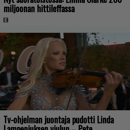
miljoonan hittileffassa
Tv-ohjelman juontaja pudotti Linda
Lampeniuksen viulun – Pete