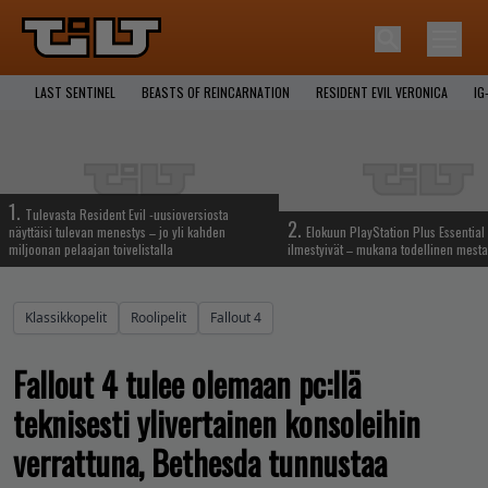
LAST SENTINEL
BEASTS OF REINCARNATION
RESIDENT EVIL VERONICA
IG
1.
Tulevasta Resident Evil -uusioversiosta
2.
näyttäisi tulevan menestys – jo yli kahden
Elokuun PlayStation Plus Essential 
miljoonan pelaajan toivelistalla
ilmestyivät – mukana todellinen mesta
Klassikkopelit
Roolipelit
Fallout 4
Fallout 4 tulee olemaan pc:llä
teknisesti ylivertainen konsoleihin
verrattuna, Bethesda tunnustaa