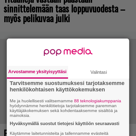
sinnittelemään taas loppuvuodesta –
myös pelikuvaa julki
Arvostamme yksityisyyttäsi
Valintasi
Tarvitsemme suostumuksesi tarjotaksemme
henkilökohtaisen käyttökokemuksen
Me ja huolellisesti valitsemamme
88 teknologiakumppania
hyödynnämme henkilötietoja tarjotaksemme paremman
käyttäjäkokemuksen sekä kohdentaaksemme sisältöä ja
mainoksia.
Hyväksymällä suostut tietojesi käyttöön seuraavasti
Pokémon-peleistä tunnettu studio
Käytämme laitetunnisteita ja tallennamme evästeitä