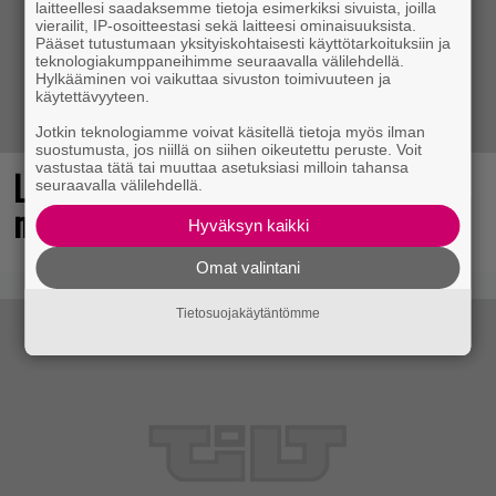
laitteellesi saadaksemme tietoja esimerkiksi sivuista, joilla
vierailit, IP-osoitteestasi sekä laitteesi ominaisuuksista.
Pääset tutustumaan yksityiskohtaisesti käyttötarkoituksiin ja
teknologiakumppaneihimme seuraavalla välilehdellä.
Hylkääminen voi vaikuttaa sivuston toimivuuteen ja
käytettävyyteen.
Jotkin teknologiamme voivat käsitellä tietoja myös ilman
suostumusta, jos niillä on siihen oikeutettu peruste. Voit
vastustaa tätä tai muuttaa asetuksiasi milloin tahansa
Loistopeli Steamistä maksutta –
seuraavalla välilehdellä.
mutta pidä kiirettä lataamisen kanssa
Hyväksyn kaikki
Omat valintani
Tietosuojakäytäntömme