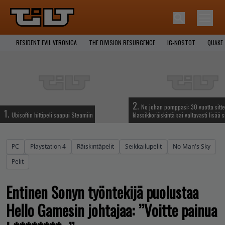
RESIDENT EVIL VERONICA
THE DIVISION RESURGENCE
IG-NOSTOT
QUAKE
2.
No johan pomppasi: 30 vuotta sitte
1.
Ubisoftin hittipeli saapui Steamiin
klassikkoräiskintä sai valtavasti lisää s
PC
Playstation 4
Räiskintäpelit
Seikkailupelit
No Man's Sky
Pelit
Entinen Sonyn työntekijä puolustaa
Hello Gamesin johtajaa: ”Voitte painua