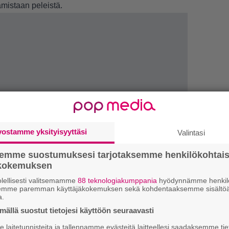
amistaan peleistä.
LUETU
L
vostamme yksityisyyttäsi
Valintasi
ki
semme suostumuksesi tarjotaksemme henkilökohtai
ökokemuksen
T
nä
lellisesti valitsemamme
88 teknologiakumppania
hyödynnämme henkilö
semme paremman käyttäjäkokemuksen sekä kohdentaaksemme sisältöä
mi
a.
ällä suostut tietojesi käyttöön seuraavasti
E
laitetunnisteita ja tallennamme evästeitä laitteellesi saadaksemme tie