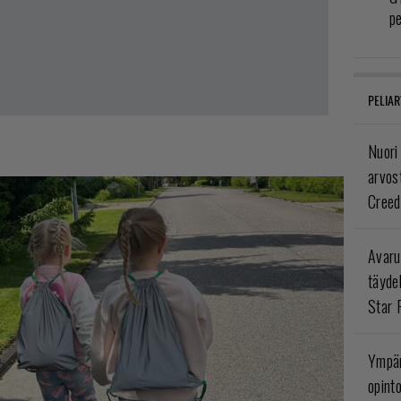
p
PELIAR
Nuori
arvos
Creed
Avaru
täyde
Star 
Ympär
opint