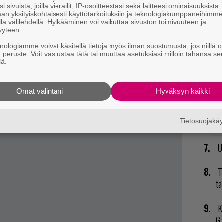
il
i sivuista, joilla vierailit, IP-osoitteestasi sekä laitteesi ominaisuuksista
an yksityiskohtaisesti käyttötarkoituksiin ja teknologiakumppaneihimm
n hakutuloksiin Suomen kirjastoissa
täältä
.
la välilehdellä. Hylkääminen voi vaikuttaa sivuston toimivuuteen ja
V
yyteen.
ja
t mistä kahvitauolla puhutaan! Nappaa ajankohtaiset
knologiamme voivat käsitellä tietoja myös ilman suostumusta, jos niillä o
postiin tästä.
u peruste. Voit vastustaa tätä tai muuttaa asetuksiasi milloin tahansa se
P
lä.
to
Omat valintani
Hyväksyn kaikki
R
va
kl
Tietosuojak
U
T
ta
K
GT