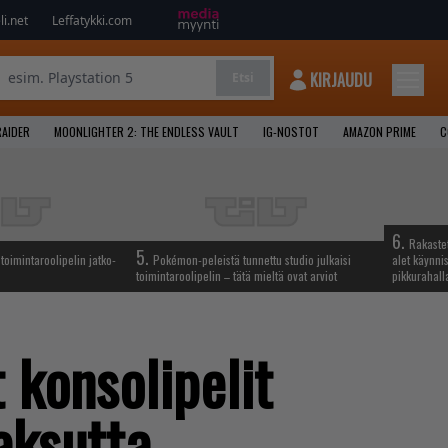
i.net
Leffatykki.com
KIRJAUDU
Etsi
AIDER
MOONLIGHTER 2: THE ENDLESS VAULT
IG-NOSTOT
AMAZON PRIME
C
6.
Rakastet
5.
oimintaroolipelin jatko-
Pokémon-peleistä tunnettu studio julkaisi
alet käynnis
toimintaroolipelin – tätä mieltä ovat arviot
pikkurahall
 konsolipelit
aksutta