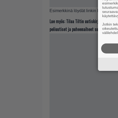
esimerkiks
tutustuma
Esimerkkinä löydät linkin PS4-pelie
seuraaval
käytettäv
Lue myös:
Tilaa Tiltin uutiskirje ja tiedä
Jotkin te
peliuutiset ja puheenaiheet suoraan sähkö
oikeutett
välilehdel