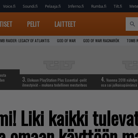
Voice.fi
Soundi.fi
Pelaaja.fi
Inferno.fi
Rumba.fi
Tilt.fi
Metel
TISET
PELIT
LAITTEET
MB RAIDER: LEGACY OF ATLANTIS
GOD OF WAR
GOD OF WAR RAGNARÖK
TOMB R
iosta
3.
4.
hden
Elokuun PlayStation Plus Essential -pelit
Vuonna 2018 nähdyn t
ilmestyivät – mukana todellinen mestariteos
osa sai julkaisupäivänsä
! Liki kaikki tulevat
lla omaan käyttöön m