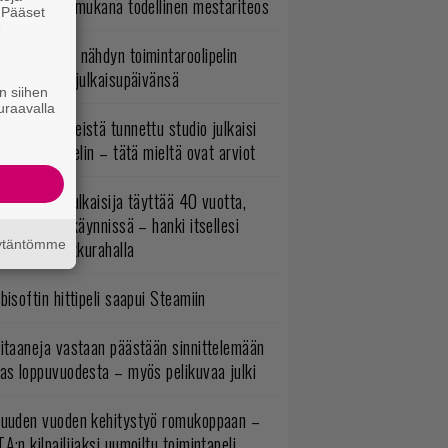
mestyivät – mukana todellinen mestariteos
. Pääset
e
uonna 2018 nähdyn toimintaroolipelin
tko-osa sai julkaisupäivänsä
n siihen
uraavalla
okémon-peleistä tunnettu studio julkaisi
imintaroolipelin – tätä mieltä ovat arviot
akastettu julkaisija täyttää 40 vuotta,
ltavat alet käynnissä – hanki itsellesi
assikoita pikkurahalla
äytäntömme
bisoftin hittipeli saapui Steamiin
itaaneja vastaan päästään sinnittelemään
as loppuvuodesta – myös pelikuvaa julki
uuden vuoden kehitystyö romukoppaan –
A:n kilpailijaksi uumoiltu toimintapeli