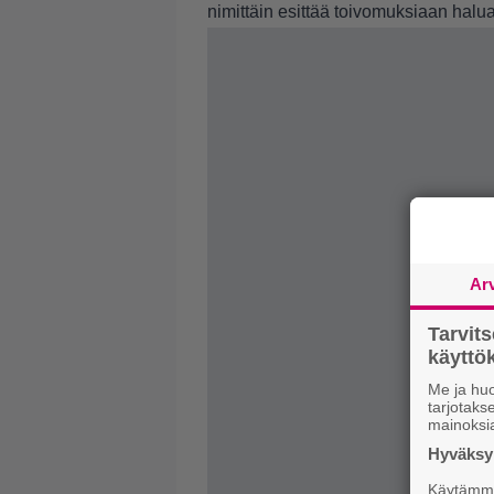
nimittäin esittää toivomuksiaan halu
Ar
Tarvit
käytt
Me ja huo
tarjotak
mainoksi
Hyväksym
Käytämme 