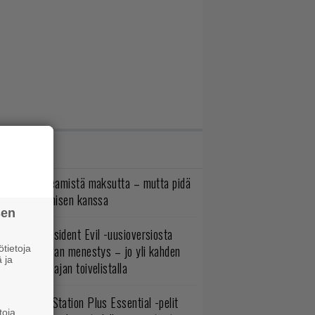
IMMAT JUTUT
oistopeli Steamistä maksutta – mutta pidä
irettä lataamisen kanssa
sen
ulevasta Resident Evil -uusioversiosta
yttäisi tulevan menestys – jo yli kahden
tietoja
 ja
ljoonan pelaajan toivelistalla
lokuun PlayStation Plus Essential -pelit
toja