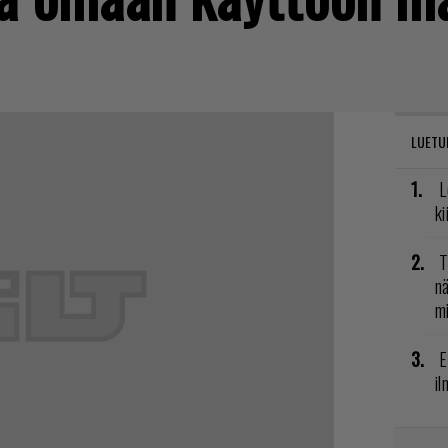
LUETU
L
ki
T
nä
mi
E
il