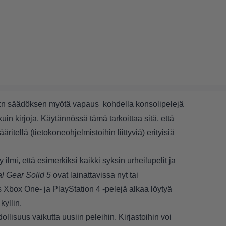
EU:n säädöksen myötä vapaus kohdella konsolipelejä
uin kirjoja. Käytännössä tämä tarkoittaa sitä, että
itellä (tietokoneohjelmistoihin liittyviä) erityisiä
 ilmi, että esimerkiksi kaikki syksin urheilupelit ja
l Gear Solid 5
ovat lainattavissa nyt tai
s Xbox One- ja PlayStation 4 -pelejä alkaa löytyä
kyllin.
llisuus vaikutta uusiin peleihin. Kirjastoihin voi