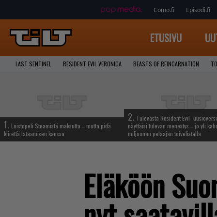
Como.fi
Episodi.fi
ETUSIVU
UU
LAST SENTINEL
RESIDENT EVIL VERONICA
BEASTS OF REINCARNATION
TO
2.
Tulevasta Resident Evil -uusiovers
1.
Loistopeli Steamistä maksutta – mutta pidä
näyttäisi tulevan menestys – jo yli ka
kiirettä lataamisen kanssa
miljoonan pelaajan toivelistalla
Eläköön Suomi
nyt saatavi