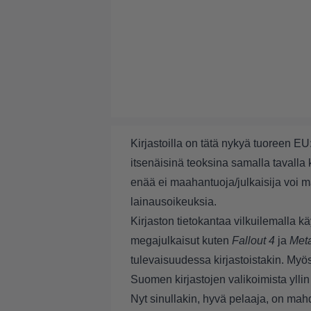
Kirjastoilla on tätä nykyä tuoreen 
itsenäisinä teoksina samalla tavalla k
enää ei maahantuoja/julkaisija voi määr
lainausoikeuksia.
Kirjaston tietokantaa vilkuilemalla käy
megajulkaisut kuten
Fallout 4
ja
Meta
tulevaisuudessa kirjastoistakin. Myö
Suomen kirjastojen valikoimista yllin 
Nyt sinullakin, hyvä pelaaja, on mahdo