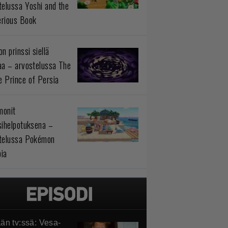
telussa Yoshi and the
rious Book
n prinssi siellä
aa – arvostelussa The
 Prince of Persia
monit
sihelpotuksena –
telussa Pokémon
ia
än tv:ssä: Vesa-