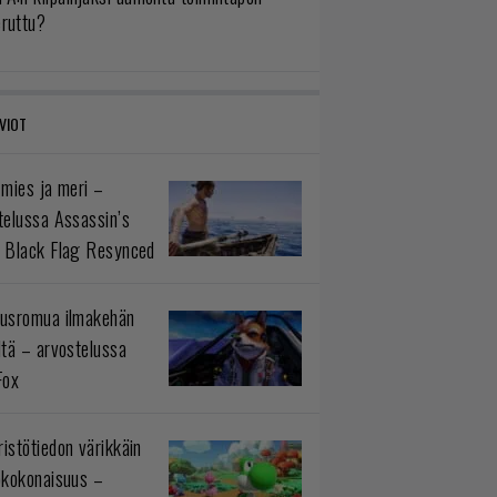
eruttu?
VIOT
 mies ja meri –
telussa Assassin’s
 Black Flag Resynced
usromua ilmakehän
ltä – arvostelussa
Fox
istötiedon värikkäin
okokonaisuus –