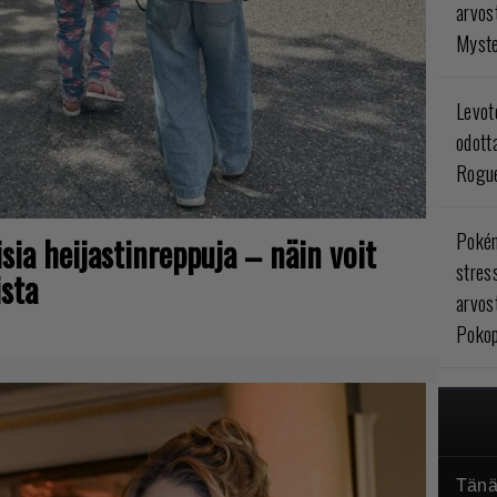
arvos
Myste
Levoto
odott
Rogue
Poké
isia heijastinreppuja – näin voit
stres
sta
arvos
Pokop
Tänä