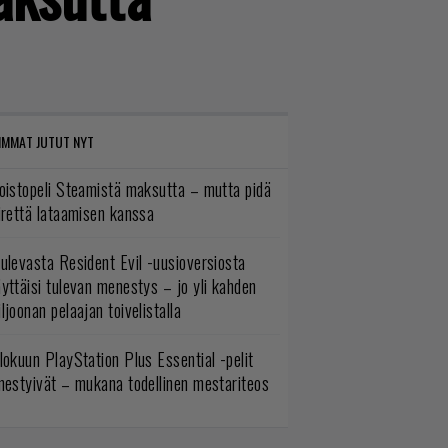
IMMAT JUTUT NYT
oistopeli Steamistä maksutta – mutta pidä
irettä lataamisen kanssa
ulevasta Resident Evil -uusioversiosta
yttäisi tulevan menestys – jo yli kahden
ljoonan pelaajan toivelistalla
lokuun PlayStation Plus Essential -pelit
mestyivät – mukana todellinen mestariteos