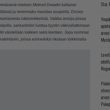
Star 
simmäisenä mieleen
Metroid Dreadin
kaltaiset
 höllässä ja verenmaku maustaa suupieliä.
Disney
Ympär
manlaisesta näkövinkkelistä. Vaikka ansoja piisaa
opint
lpolla, sankarikööri luottaa tyystin väkivallattomaan
arvos
lit väistellään loikkien sekä kiertäen. Jopa isommat
Myste
atehtäviin, joissa esimerkiksi rikotaan loikkimalla
Levoto
odott
Rogue
Poké
stres
arvos
Pokop