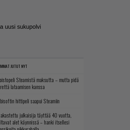
aa uusi sukupolvi
IMMAT JUTUT NYT
oistopeli Steamistä maksutta – mutta pidä
irettä lataamisen kanssa
bisoftin hittipeli saapui Steamiin
akastettu julkaisija täyttää 40 vuotta,
ltavat alet käynnissä – hanki itsellesi
assikoita pikkurahalla