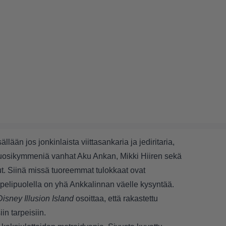
lään jos jonkinlaista viittasankaria ja jediritaria,
vuosikymmeniä vanhat Aku Ankan, Mikki Hiiren sekä
t. Siinä missä tuoreemmat tulokkaat ovat
elipuolella on yhä Ankkalinnan väelle kysyntää.
Disney Illusion Island
osoittaa, että rakastettu
n tarpeisiin.