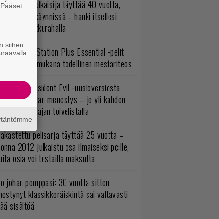
akastettu julkaisija täyttää 40 vuotta,
. Pääset
e
ltavat alet käynnissä – hanki itsellesi
assikoita pikkurahalla
n siihen
lokuun PlayStation Plus Essential -pelit
uraavalla
mestyivät – mukana todellinen mestariteos
ulevasta Resident Evil -uusioversiosta
yttäisi tulevan menestys – jo yli kahden
ljoonan pelaajan toivelistalla
äytäntömme
akastettu pelisarja täyttää 25 vuotta –
onna 2012 julkaistu osa ilmaiseksi pc:lle,
ita osia voi testailla maksutta
o johan pomppasi: 30 vuotta sitten
mestynyt klassikkoräiskintä sai valtavasti
sää sisältöä