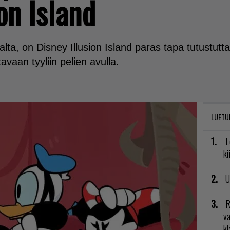
on Island
lta, on Disney Illusion Island paras tapa tutustutt
avaan tyyliin pelien avulla.
LUETU
L
ki
U
R
va
kl