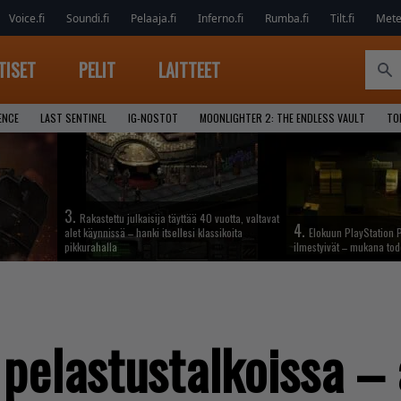
Voice.fi
Soundi.fi
Pelaaja.fi
Inferno.fi
Rumba.fi
Tilt.fi
Metel
TISET
PELIT
LAITTEET
ENCE
LAST SENTINEL
IG-NOSTOT
MOONLIGHTER 2: THE ENDLESS VAULT
TO
3.
Rakastettu julkaisija täyttää 40 vuotta, valtavat
4.
alet käynnissä – hanki itsellesi klassikoita
Elokuun PlayStation P
pikkurahalla
ilmestyivät – mukana tod
 pelastustalkoissa –