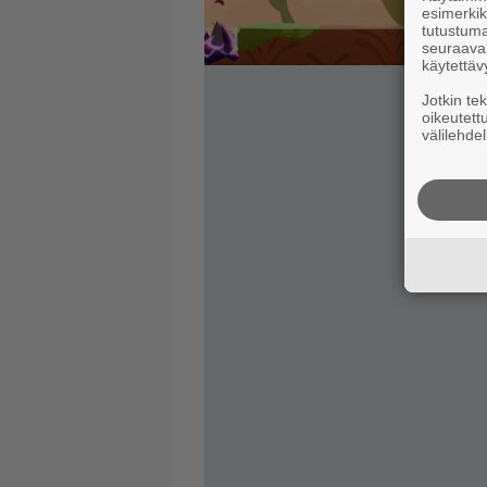
esimerkiks
tutustuma
seuraaval
käytettäv
Jotkin te
oikeutett
välilehdel