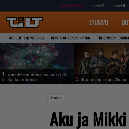
Como.fi
Episodi.fi
ETUSIVU
UU
RESIDENT EVIL VERONICA
BEASTS OF REINCARNATION
THE DIVISION RESURG
1.
Loistopeli Steamistä maksutta – mutta pidä
2.
kiirettä lataamisen kanssa
Ubisoftin hittipeli saapui Steamiin
Switch
Aku ja Mikki