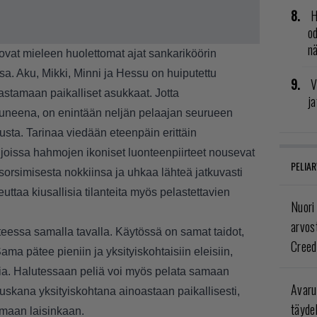
H
od
n
uovat mieleen huolettomat ajat sankariköörin
sa. Aku, Mikki, Minni ja Hessu on huiputettu
V
astamaan paikalliset asukkaat. Jotta
ja
tuneena, on enintään neljän pelaajan seurueen
sta. Tarinaa viedään eteenpäin erittäin
, joissa hahmojen ikoniset luonteenpiirteet nousevat
PELIAR
 sorsimisesta nokkiinsa ja uhkaa lähteä jatkuvasti
uttaa kiusallisia tilanteita myös pelastettavien
Nuori
arvos
teessa samalla tavalla. Käytössä on samat taidot,
Creed
Sama pätee pieniin ja yksityiskohtaisiin eleisiin,
sia. Halutessaan peliä voi myös pelata samaan
Avaru
auskana yksityiskohtana ainoastaan paikallisesti,
täyde
lemaan laisinkaan.