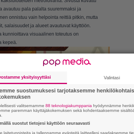
kaksiulotteiden metroidvania. Sivusta kuvattu
ka avautuu pala palalta suuremmaksi ja
 onnistuu vain helpointa reittiä pitkin, mutta
t, salaisuudet ja alueet avautuvat käyttöön.
kunnioittava visuaalinen toteutus on
ja kepeä.
vostamme yksityisyyttäsi
Valintasi
LUETU
semme suostumuksesi tarjotaksemme henkilökohtai
ökokemuksen
L
lellisesti valitsemamme
88 teknologiakumppania
hyödynnämme henkilö
ki
semme paremman käyttäjäkokemuksen sekä kohdentaaksemme sisältöä
a.
U
ällä suostut tietojesi käyttöön seuraavasti
laitetunnisteita ja tallennamme evästeitä laitteellesi saadaksemme tie