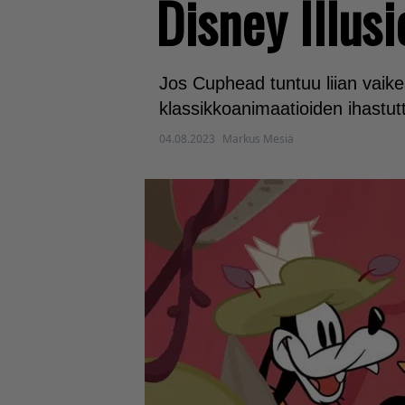
Disney Illusi
Jos Cuphead tuntuu liian vaikea
klassikkoanimaatioiden ihastutt
04.08.2023
Markus Mesiä