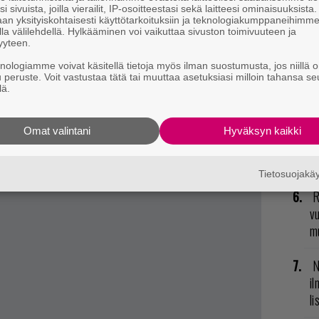
R
i sivuista, joilla vierailit, IP-osoitteestasi sekä laitteesi ominaisuuksista
an yksityiskohtaisesti käyttötarkoituksiin ja teknologiakumppaneihimm
va
la välilehdellä. Hylkääminen voi vaikuttaa sivuston toimivuuteen ja
kl
yyteen.
knologiamme voivat käsitellä tietoja myös ilman suostumusta, jos niillä o
E
u peruste. Voit vastustaa tätä tai muuttaa asetuksiasi milloin tahansa se
lä.
il
T
Omat valintani
Hyväksyn kaikki
nä
mi
Tietosuojak
R
vu
mu
N
il
li