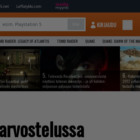
i.net
Leffatykki.com
KIRJAUDU
Etsi
MB RAIDER: LEGACY OF ATLANTIS
TOMB RAIDER
QUAKE
QUAKE: DAWN OF THE M
5.
6.
Tulevasta Resident Evil -uusioversiosta
Rakastet
lus Essential -pelit
näyttäisi tulevan menestys – jo yli kahden
2012 julkais
ellinen mestariteos
miljoonan pelaajan toivelistalla
testailla ma
 arvostelussa