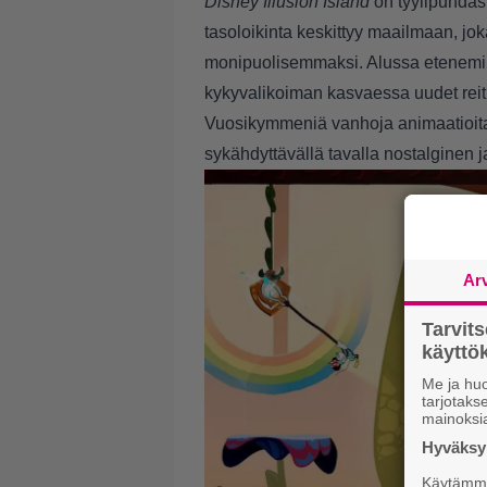
Disney Illusion Island
on tyylipuhdas 
tasoloikinta keskittyy maailmaan, jo
monipuolisemmaksi. Alussa eteneminen
kykyvalikoiman kasvaessa uudet reiti
Vuosikymmeniä vanhoja animaatioita 
sykähdyttävällä tavalla nostalginen 
Ar
Tarvit
käytt
Me ja huo
tarjotak
mainoksi
Hyväksym
Käytämme 