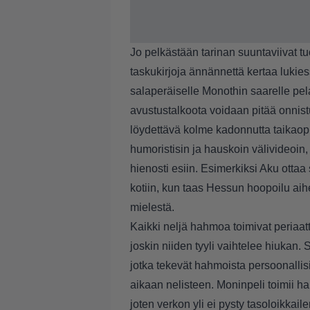
Jo pelkästään tarinan suuntaviivat t
taskukirjoja ännännettä kertaa lukies
salaperäiselle Monothin saarelle pel
avustustalkoota voidaan pitää onnis
löydettävä kolme kadonnutta taikaopu
humoristisin ja hauskoin välivideoin
hienosti esiin. Esimerkiksi Aku ottaa
kotiin, kun taas Hessun hoopoilu aihe
mielestä.
Kaikki neljä hahmoa toimivat periaat
joskin niiden tyyli vaihtelee hiukan. 
jotka tekevät hahmoista persoonalli
aikaan nelisteen. Moninpeli toimii h
joten verkon yli ei pysty tasoloikkai