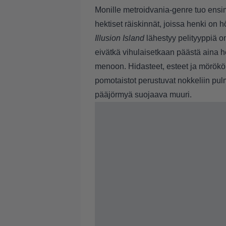
Monille metroidvania-genre tuo en
hektiset räiskinnät, joissa henki on
Illusion Island
lähestyy pelityyppiä o
eivätkä vihulaisetkaan päästä aina he
menoon. Hidasteet, esteet ja mörököl
pomotaistot perustuvat nokkeliin pulm
pääjörmyä suojaava muuri.