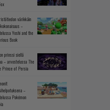
Fox
istötiedon värikkäin
okokonaisuus –
telussa Yoshi and the
rious Book
n prinssi siellä
aa – arvostelussa The
 Prince of Persia
monit
sihelpotuksena –
telussa Pokémon
ia