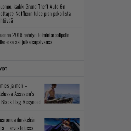
uomio, kaikki Grand Theft Auto 6:n
ottajat: Netflixiin tulee pian pakollista
ähtävää
uonna 2018 nähdyn toimintaroolipelin
tko-osa sai julkaisupäivänsä
VIOT
 mies ja meri –
telussa Assassin’s
 Black Flag Resynced
usromua ilmakehän
ltä – arvostelussa