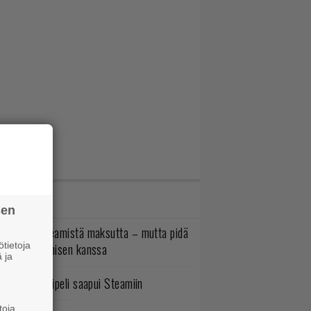
IMMAT JUTUT
sen
oistopeli Steamistä maksutta – mutta pidä
tietoja
irettä lataamisen kanssa
 ja
bisoftin hittipeli saapui Steamiin
toja