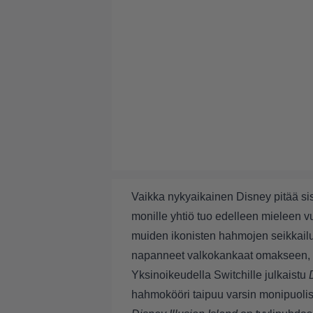
Vaikka nykyaikainen Disney pitää sisäl
monille yhtiö tuo edelleen mieleen 
muiden ikonisten hahmojen seikkailu
napanneet valkokankaat omakseen, p
Yksinoikeudella Switchille julkaistu
hahmokööri taipuu varsin monipuolisii