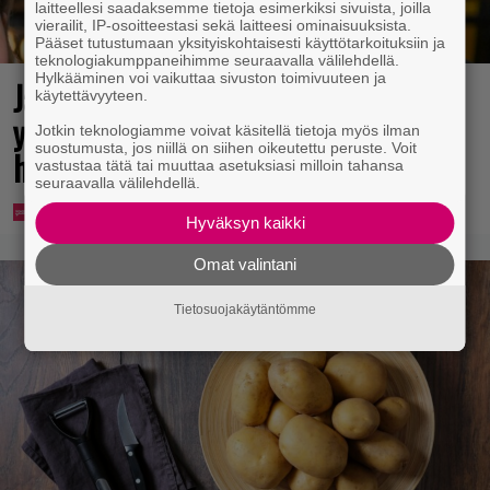
laitteellesi saadaksemme tietoja esimerkiksi sivuista, joilla
vierailit, IP-osoitteestasi sekä laitteesi ominaisuuksista.
Pääset tutustumaan yksityiskohtaisesti käyttötarkoituksiin ja
teknologiakumppaneihimme seuraavalla välilehdellä.
Hylkääminen voi vaikuttaa sivuston toimivuuteen ja
Jani Sievinen kokosi lapsikatraansa
käytettävyyteen.
yhteen – ”Minun suurin perintöni
Jotkin teknologiamme voivat käsitellä tietoja myös ilman
suostumusta, jos niillä on siihen oikeutettu peruste. Voit
heille”
vastustaa tätä tai muuttaa asetuksiasi milloin tahansa
seuraavalla välilehdellä.
Hyväksyn kaikki
Omat valintani
Tietosuojakäytäntömme