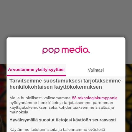
Arvostamme yksityisyyttäsi
Valintasi
Tarvitsemme suostumuksesi tarjotaksemme
henkilökohtaisen käyttökokemuksen
Me ja huolellisesti valitsemamme
88 teknologiakumppania
hyödynnämme henkilötietoja tarjotaksemme paremman
käyttäjäkokemuksen sekä kohdentaaksemme sisältöä ja
mainoksia.
Hyväksymällä suostut tietojesi käyttöön seuraavasti
Käytämme laitetunnisteita ja tallennamme evästeitä