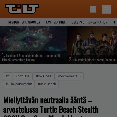
RESIDENT EVIL VERONICA
LAST SENTINEL
BEASTS OF REINCARNATION
TH
1.
Loistopeli Steamistä maksutta – mutta pidä
2.
kiirettä lataamisen kanssa
Ubisoftin hittipeli saapui Steamiin
PC
Xbox One
Xbox One X
Xbox Series X|S
kuulokearvostelut
Turtle Beach
Miellyttävän neutraalia ääntä –
arvostelussa Turtle Beach Stealth