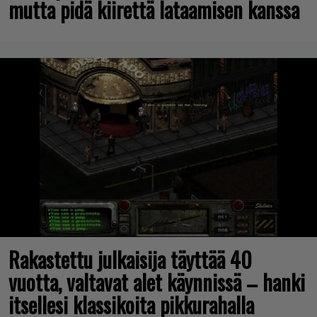
mutta pidä kiirettä lataamisen kanssa
Rakastettu julkaisija täyttää 40
vuotta, valtavat alet käynnissä – hanki
itsellesi klassikoita pikkurahalla