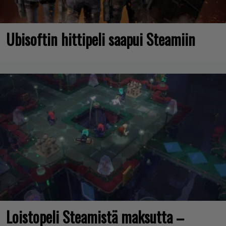
Ubisoftin hittipeli saapui Steamiin
Loistopeli Steamistä maksutta –