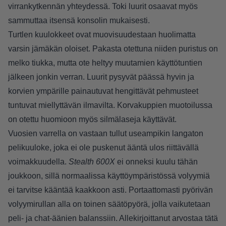
virrankytkennän yhteydessä. Toki luurit osaavat myös
sammuttaa itsensä konsolin mukaisesti.
Turtlen kuulokkeet ovat muovisuudestaan huolimatta
varsin jämäkän oloiset. Pakasta otettuna niiden puristus on
melko tiukka, mutta ote heltyy muutamien käyttötuntien
jälkeen jonkin verran. Luurit pysyvät päässä hyvin ja
korvien ympärille painautuvat hengittävät pehmusteet
tuntuvat miellyttävän ilmavilta. Korvakuppien muotoilussa
on otettu huomioon myös silmälaseja käyttävät.
Vuosien varrella on vastaan tullut useampikin langaton
pelikuuloke, joka ei ole puskenut ääntä ulos riittävällä
voimakkuudella.
Stealth 600X
ei onneksi kuulu tähän
joukkoon, sillä normaalissa käyttöympäristössä volyymiä
ei tarvitse kääntää kaakkoon asti. Portaattomasti pyörivän
volyymirullan alla on toinen säätöpyörä, jolla vaikutetaan
peli- ja chat-äänien balanssiin. Allekirjoittanut arvostaa tätä