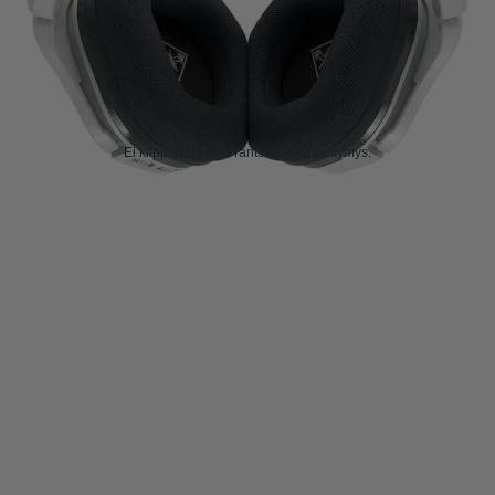
Ei kilppareita eikä rantsua. Aika pettymys.