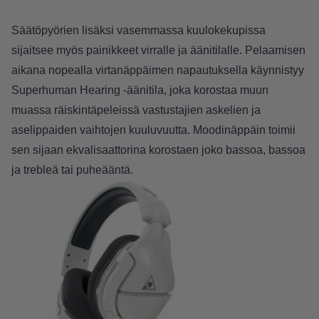
Säätöpyörien lisäksi vasemmassa kuulokekupissa
sijaitsee myös painikkeet virralle ja äänitilalle. Pelaamisen
aikana nopealla virtanäppäimen napautuksella käynnistyy
Superhuman Hearing -äänitila, joka korostaa muun
muassa räiskintäpeleissä vastustajien askelien ja
aselippaiden vaihtojen kuuluvuutta. Moodinäppäin toimii
sen sijaan ekvalisaattorina korostaen joko bassoa, bassoa
ja trebleä tai puheääntä.