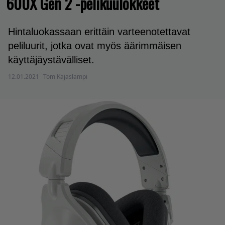
600X Gen 2 -pelikuulokkeet
Hintaluokassaan erittäin varteenotettavat
peliluurit, jotka ovat myös äärimmäisen
käyttäjäystävälliset.
12.01.2021
Tom Kajaslampi