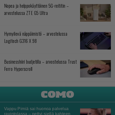
Nopea ja helppokäyttöinen 5G-reititin –
arvostelussa ZTE G5 Ultra
Hymyilevä näppäimistö – arvostelussa
Logitech G316 X 98
Businesshiiri budjetilla – arvostelussa Trust
Ferro Hyperscroll
Vappu Pimiä sai huonoa palvelua
ravintolassa – pettyi siellä kahteen