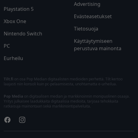
Advertising
Playstation 5
Evästeasetukset
Xbox One
Tietosuoja
Nintendo Switch
Käyttäytymiseen
PC
perustuva mainonta
Eurheilu
Tilt.fi
on osa Pop Median digitaalisten medioiden perhettä. Tilt kertoo
laajasti niin konsoli kuin pc-pelaamisesta, unohtamatta e-urheilua.
Pop Media
on digitaalisen median ja markkinoinnin monipuolinen osaaja.
Yritys julkaisee laadukkaita digitaalisia medioita, tarjoaa tehokkaita
ratkaisuja mainontaan sekä markkinointipalveluita.
Facebook
Instagram