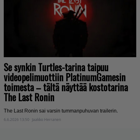
Se synkin Turtles-tarina taipuu
videopelimuottiin PlatinumGamesin
toimesta – tältä näyttää kostotarina
The Last Ronin
The Last Ronin sai varsin tummanpuhuvan trailerin.
6.6.2026 13:50
Jaakko Herranen