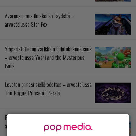
Avaruusromua ilmakehän täydeltä –
arvostelussa Star Fox
Ympäristötiedon värikkäin opintokokonaisuus
– arvostelussa Yoshi and the Mysterious
Book
Levoton prinssi siellä odottaa – arvostelussa
The Rogue Prince of Persia
Pokémonit stressihelpotuksena –
arvostelussa Pokémon Pokopia