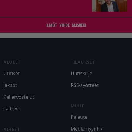
ILMIÖT
VIIHDE
MUSIIKKI
Footer
ALUEET
TILAUKSET
Uutiset
Uutiskirje
Jaksot
RSS-syötteet
Peliarvostelut
MUUT
Laitteet
Palaute
Mediamyynti /
AIHEET