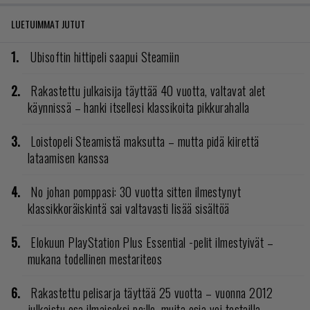
LUETUIMMAT JUTUT
Ubisoftin hittipeli saapui Steamiin
Rakastettu julkaisija täyttää 40 vuotta, valtavat alet
käynnissä – hanki itsellesi klassikoita pikkurahalla
Loistopeli Steamistä maksutta – mutta pidä kiirettä
lataamisen kanssa
No johan pomppasi: 30 vuotta sitten ilmestynyt
klassikkoräiskintä sai valtavasti lisää sisältöä
Elokuun PlayStation Plus Essential -pelit ilmestyivät –
mukana todellinen mestariteos
Rakastettu pelisarja täyttää 25 vuotta – vuonna 2012
julkaistu osa ilmaiseksi pc:lle, muita osia voi testailla