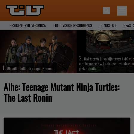
RESIDENT EVIL VERONICA
THE DIVISION RESURGENCE
IG-NOSTOT
BEAST
2.
Rakastettu julkaisija täyttää 40 vuo
alet käynnissä – hanki itsellesi klassik
1.
Ubisoftin hittipeli saapui Steamiin
pikkurahalla
Aihe:
Teenage Mutant Ninja Turtles:
The Last Ronin