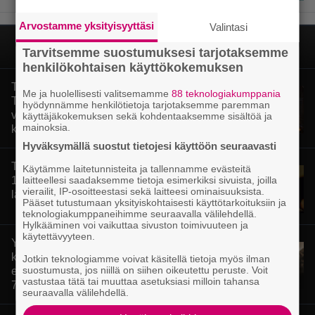
Arvostamme yksityisyyttäsi
Valintasi
Tarvitsemme suostumuksesi tarjotaksemme
henkilökohtaisen käyttökokemuksen
Tänään tv:ssä: Steven Spielbergin ja
Me ja huolellisesti valitsemamme
88 teknologiakumppania
Tom Cruisen kaveruus loppui 21
hyödynnämme henkilötietoja tarjotaksemme paremman
vuotta sitten – Syynä Cruisen nolo
käyttäjäkokemuksen sekä kohdentaaksemme sisältöä ja
mainoksia.
käytös
Hyväksymällä suostut tietojesi käyttöön seuraavasti
Tänään tv:ssä: Loistoleffa vuodelta
Käytämme laitetunnisteita ja tallennamme evästeitä
laitteellesi saadaksemme tietoja esimerkiksi sivuista, joilla
1999 – Stephen King ja Tom Hanks
vierailit, IP-osoitteestasi sekä laitteesi ominaisuuksista.
laadun takeina
Pääset tutustumaan yksityiskohtaisesti käyttötarkoituksiin ja
teknologiakumppaneihimme seuraavalla välilehdellä.
Hylkääminen voi vaikuttaa sivuston toimivuuteen ja
käytettävyyteen.
Yöllä tv:ssä: Sotaelokuvan näyttelijät
kasvattivat lihakset nopeasti
Jotkin teknologiamme voivat käsitellä tietoja myös ilman
suostumusta, jos niillä on siihen oikeutettu peruste. Voit
erikoisella kikalla – IMDb-arvosana on
vastustaa tätä tai muuttaa asetuksiasi milloin tahansa
7,6
seuraavalla välilehdellä.