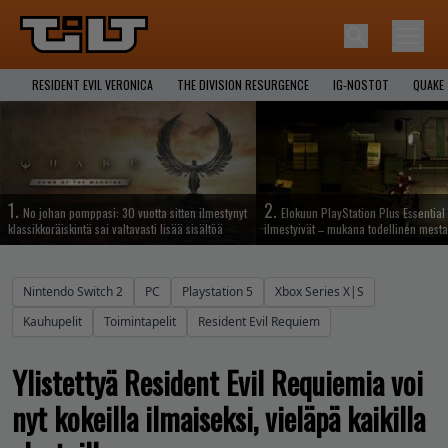
RESIDENT EVIL VERONICA
THE DIVISION RESURGENCE
IG-NOSTOT
QUAKE
1.
2.
No johan pomppasi: 30 vuotta sitten ilmestynyt
Elokuun PlayStation Plus Essential 
klassikkoräiskintä sai valtavasti lisää sisältöä
ilmestyivät – mukana todellinen mesta
Nintendo Switch 2
PC
Playstation 5
Xbox Series X|S
Kauhupelit
Toimintapelit
Resident Evil Requiem
Ylistettyä Resident Evil Requiemia voi
nyt kokeilla ilmaiseksi, vieläpä kaikilla