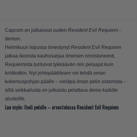
Capcom on julkaissut uuden
Resident Evil Requiem
-
demon.
Helmikuun lopussa ilmestynyt
Resident Evil Requiem
jatkaa ikonista kauhusarjaa ilmeisen onnistuneesti,
Requiemista tuntuivat tykkäävän niin pelaajat kuin
kriitikotkin. Nyt johtopäätöksen voi tehdä oman
kokemuspohjan päälle – vieläpä ilman pelin ostamista –
sillä seikkailusta on julkaistu pelattava demo kaikille
alustoille.
Lue myös:
Oodi pelolle – arvostelussa Resident Evil Requiem