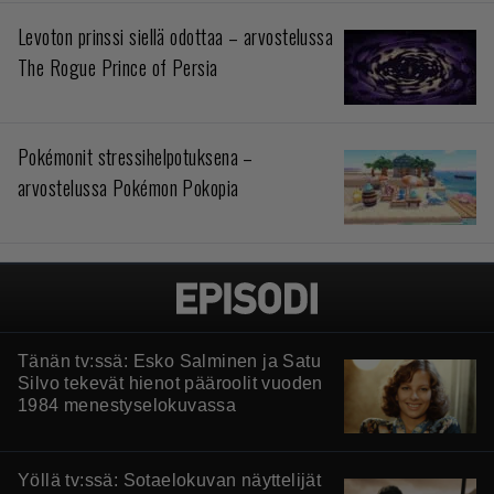
Levoton prinssi siellä odottaa – arvostelussa
The Rogue Prince of Persia
Pokémonit stressihelpotuksena –
arvostelussa Pokémon Pokopia
Tänän tv:ssä: Esko Salminen ja Satu
Silvo tekevät hienot pääroolit vuoden
1984 menestyselokuvassa
Yöllä tv:ssä: Sotaelokuvan näyttelijät