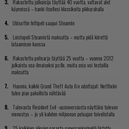
Rakastettu julkaisija täyttää 40 vuotta, valtavat alet
käynnissä – hanki itsellesi klassikoita pikkurahalla
Ubisoftin hittipeli saapui Steamiin
Loistopeli Steamistä maksutta – mutta pidä kiirettä
lataamisen kanssa
Rakastettu pelisarja täyttää 25 vuotta – vuonna 2012
julkaistu osa ilmaiseksi pc:lle, muita osia voi testailla
maksutta
Huomio, kaikki Grand Theft Auto 6:n odottajat: Netflixiin
tulee pian pakollista nähtävää
Tulevasta Resident Evil -uusioversiosta näyttäisi tulevan
menestys – jo yli kahden miljoonan pelaajan toivelistalla
25 kaikkien aikojen parasta supersankaripeliä listattu