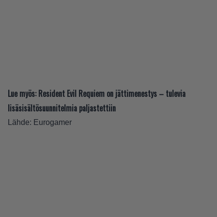
Lue myös:
Resident Evil Requiem on jättimenestys – tulevia
lisäsisältösuunnitelmia paljastettiin
Lähde:
Eurogamer