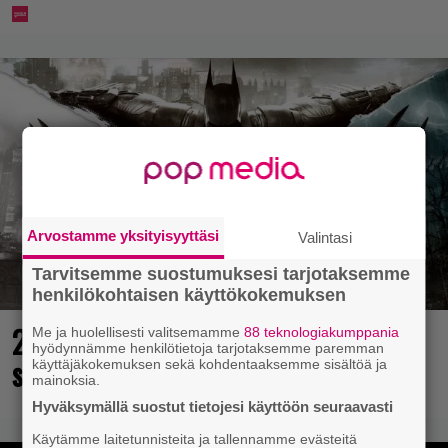
Arvostamme yksityisyyttäsi
Valintasi
Tarvitsemme suostumuksesi tarjotaksemme
henkilökohtaisen käyttökokemuksen
25 kaikkien aikojen parasta
Me ja huolellisesti valitsemamme
88 teknologiakumppania
hyödynnämme henkilötietoja tarjotaksemme paremman
supersankaripeliä listattu
käyttäjäkokemuksen sekä kohdentaaksemme sisältöä ja
mainoksia.
Hyväksymällä suostut tietojesi käyttöön seuraavasti
Käytämme laitetunnisteita ja tallennamme evästeitä