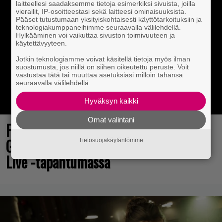
laitteellesi saadaksemme tietoja esimerkiksi sivuista, joilla
vierailit, IP-osoitteestasi sekä laitteesi ominaisuuksista.
Pääset tutustumaan yksityiskohtaisesti käyttötarkoituksiin ja
teknologiakumppaneihimme seuraavalla välilehdellä.
Hylkääminen voi vaikuttaa sivuston toimivuuteen ja
käytettävyyteen.
Jotkin teknologiamme voivat käsitellä tietoja myös ilman
suostumusta, jos niillä on siihen oikeutettu peruste. Voit
vastustaa tätä tai muuttaa asetuksiasi milloin tahansa
seuraavalla välilehdellä.
Hyväksyn kaikki
Omat valintani
Final Fantasy VII Revelation näytillä
Gamescom-messujen Opening Night
Tietosuojakäytäntömme
Live -tapahtumassa