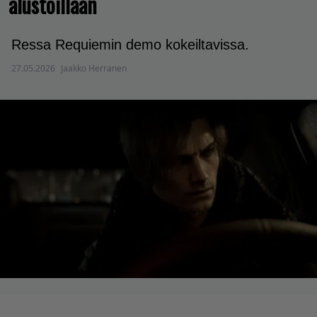
alustoillaan
Ressa Requiemin demo kokeiltavissa.
27.05.2026
Jaakko Herranen