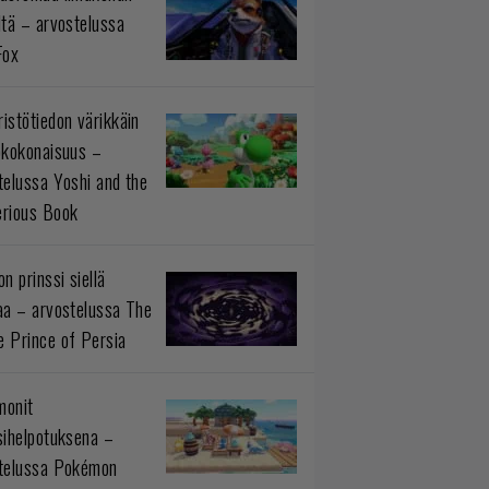
ltä – arvostelussa
Fox
istötiedon värikkäin
okokonaisuus –
telussa Yoshi and the
rious Book
n prinssi siellä
aa – arvostelussa The
 Prince of Persia
monit
sihelpotuksena –
telussa Pokémon