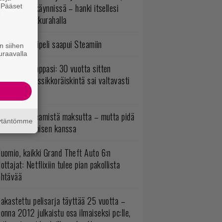
ltavat alet käynnissä – hanki itsellesi
. Pääset
e
assikoita pikkurahalla
bisoftin hittipeli saapui Steamiin
n siihen
uraavalla
o johan pomppasi: 30 vuotta sitten
mestynyt klassikkoräiskintä sai valtavasti
sää sisältöä
oistopeli Steamistä maksutta – mutta pidä
äytäntömme
irettä lataamisen kanssa
uomio, kaikki Grand Theft Auto 6:n
ottajat: Netflixiin tulee pian pakollista
ähtävää
akastettu pelisarja täyttää 25 vuotta –
onna 2012 julkaistu osa ilmaiseksi pc:lle,