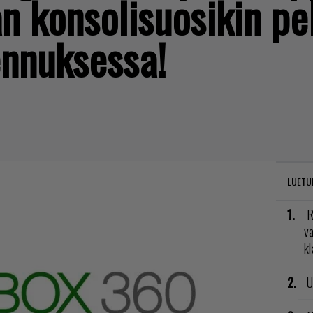
n konsolisuosikin pel
ennuksessa!
LUETU
R
va
kl
U