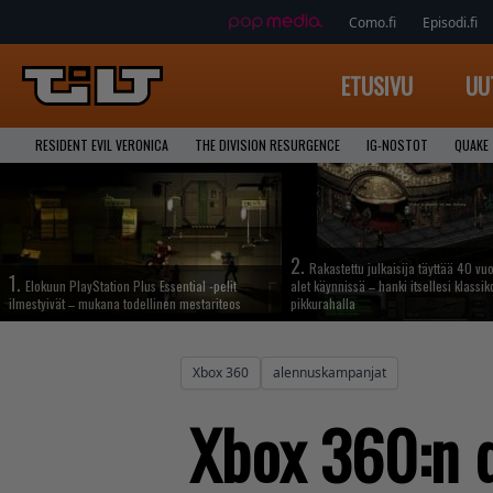
Como.fi
Episodi.fi
ETUSIVU
UU
RESIDENT EVIL VERONICA
THE DIVISION RESURGENCE
IG-NOSTOT
QUAKE
2.
Rakastettu julkaisija täyttää 40 vuo
1.
Elokuun PlayStation Plus Essential -pelit
alet käynnissä – hanki itsellesi klassik
ilmestyivät – mukana todellinen mestariteos
pikkurahalla
Xbox 360
alennuskampanjat
Xbox 360:n d