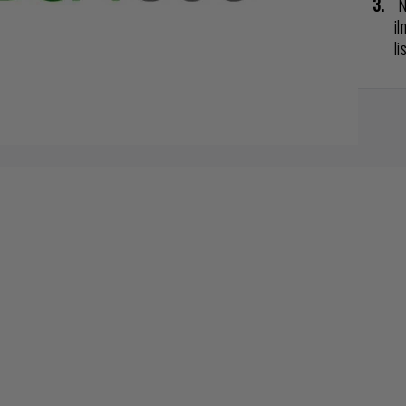
N
il
li