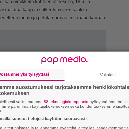
 lisää nimikkeitä kahteen otteeseen, 18.6. ja
ivisina aina kaupan sulkeutumiseen saakka.
i edelleen ladata ja pelata normaaliin tapaan kaupan
vostamme yksityisyyttäsi
Valintasi
semme suostumuksesi tarjotaksemme henkilökohtai
LUETU
ökokemuksen
lellisesti valitsemamme
88 teknologiakumppania
hyödynnämme henkilö
E
semme paremman käyttäjäkokemuksen sekä kohdentaaksemme sisältöä
a.
il
ällä suostut tietojesi käyttöön seuraavasti
R
laitetunnisteita ja tallennamme evästeitä laitteellesi saadaksemme tie