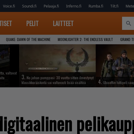
Voice.fi
Soundi.fi
Pelaaja.fi
Inferno.fi
Rumba.fi
Tilt.fi
Metel
TISET
PELIT
LAITTEET
QUAKE: DAWN OF THE MACHINE
MOONLIGHTER 2: THE ENDLESS VAULT
GRAND T
tta, valtavat
3.
oita
No johan pomppasi: 30 vuotta sitten ilmestynyt
4.
klassikkoräiskintä sai valtavasti lisää sisältöä
Ubisoftin hittipeli sa
igitaalinen pelikaup