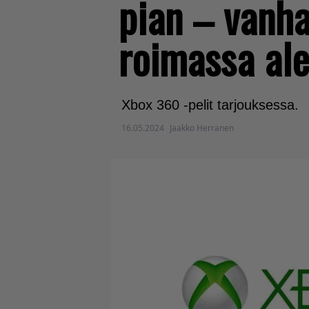
pian – vanha
roimassa al
Xbox 360 -pelit tarjouksessa.
16.05.2024
Jaakko Herranen