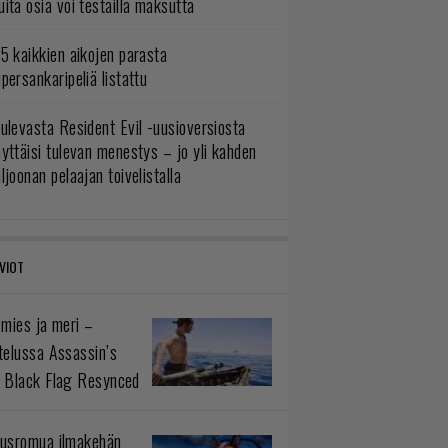
ita osia voi testailla maksutta
5 kaikkien aikojen parasta
persankaripeliä listattu
ulevasta Resident Evil -uusioversiosta
yttäisi tulevan menestys – jo yli kahden
ljoonan pelaajan toivelistalla
VIOT
 mies ja meri –
telussa Assassin’s
 Black Flag Resynced
usromua ilmakehän