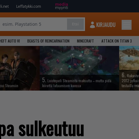
i.net
Leffatykki.com
KIRJAUDU
Etsi
HEFT AUTO VI
BEASTS OF REINCARNATION
MINECRAFT
ATTACK ON TITAN 3
6.
Rakastet
5.
Loistopeli Steamistä maksutta – mutta pidä
2012 julkais
apui Steamiin
kiirettä lataamisen kanssa
testailla ma
pa sulkeutuu