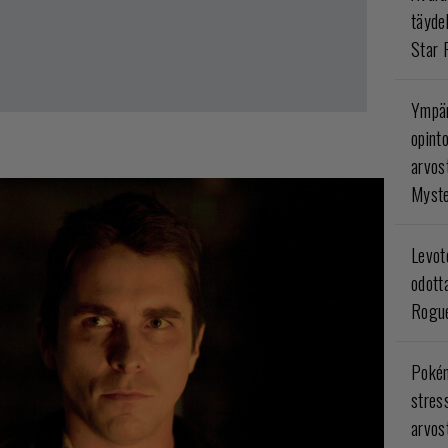
täyde
Star 
Ympär
opint
arvos
Myste
Levoto
odott
Rogue
Poké
stres
arvos