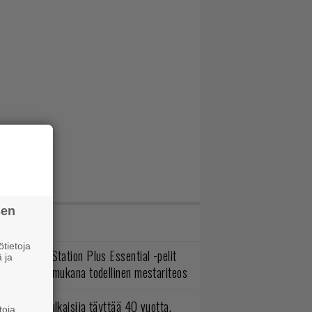
sen
IMMAT JUTUT
tietoja
lokuun PlayStation Plus Essential -pelit
 ja
mestyivät – mukana todellinen mestariteos
akastettu julkaisija täyttää 40 vuotta,
toja