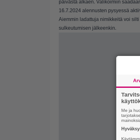
päivästä alkaen. Valikoimiin saadaan
16.7.2024 alennusten pysyessä akti
Aiemmin ladattuja nimikkeitä voi silt
sulkeutumisen jälkeenkin.
Ar
Tarvit
käytt
Me ja huo
tarjotak
mainoksi
Hyväksym
Käytämme 