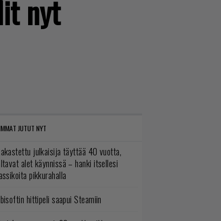
it nyt
IMMAT JUTUT NYT
akastettu julkaisija täyttää 40 vuotta,
ltavat alet käynnissä – hanki itsellesi
assikoita pikkurahalla
bisoftin hittipeli saapui Steamiin