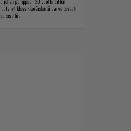
o johan pomppasi: 30 vuotta sitten
mestynyt klassikkoräiskintä sai valtavasti
sää sisältöä