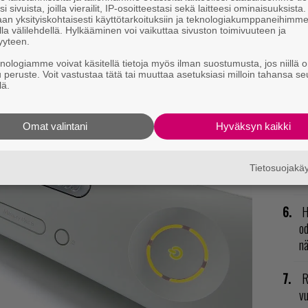
va
i sivuista, joilla vierailit, IP-osoitteestasi sekä laitteesi ominaisuuksista
an yksityiskohtaisesti käyttötarkoituksiin ja teknologiakumppaneihimm
kl
la välilehdellä. Hylkääminen voi vaikuttaa sivuston toimivuuteen ja
yyteen.
U
knologiamme voivat käsitellä tietoja myös ilman suostumusta, jos niillä o
u peruste. Voit vastustaa tätä tai muuttaa asetuksiasi milloin tahansa se
ä
.
lä.
N
il
li
Omat valintani
Hyväksyn kaikki
L
Tietosuojak
ki
H
od
n
R
vu