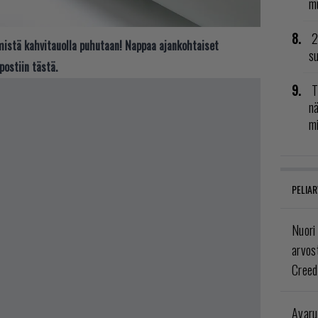
mu
2
t mistä kahvitauolla puhutaan! Nappaa ajankohtaiset
su
postiin tästä.
T
nä
mi
PELIAR
Nuori
arvos
Creed
Avaru