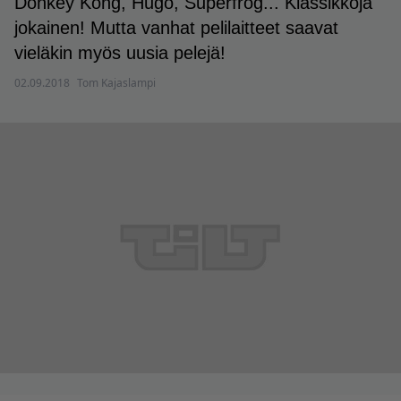
Donkey Kong, Hugo, Superfrog... Klassikkoja
jokainen! Mutta vanhat pelilaitteet saavat
vieläkin myös uusia pelejä!
02.09.2018
Tom Kajaslampi