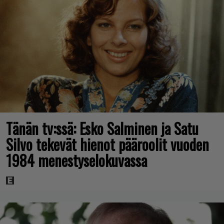
Tänän tv:ssä: Esko Salminen ja Satu
Silvo tekevät hienot pääroolit vuoden
1984 menestyselokuvassa