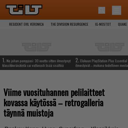
RESIDENT EVIL VERONICA
THE DIVISION RESURGENCE
IG-NOSTOT
QUAKE
1.
2.
No johan pomppasi: 30 vuotta sitten ilmestynyt
Elokuun PlayStation Plus Essential 
klassikkoräiskintä sai valtavasti lisää sisältöä
ilmestyivät – mukana todellinen mesta
Viime vuosituhannen pelilaitteet
kovassa käytössä – retrogalleria
täynnä muistoja