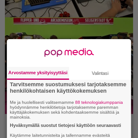
Arvostamme yksityisyyttäsi
Valintasi
Tarvitsemme suostumuksesi tarjotaksemme
henkilökohtaisen käyttökokemuksen
Me ja huolellisesti valitsemamme
88 teknologiakumppania
hyödynnämme henkilötietoja tarjotaksemme paremman
käyttäjäkokemuksen sekä kohdentaaksemme sisältöä ja
mainoksia.
Hyväksymällä suostut tietojesi käyttöön seuraavasti
Käytämme laitetunnisteita ja tallennamme evästeitä