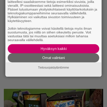
laitteellesi saadaksemme tietoja esimerkiksi sivuista, joilla
vierailit, IP-osoitteestasi sekä laitteesi ominaisuuksista.
Pääset tutustumaan yksityiskohtaisesti käyttötarkoituksiin ja
teknologiakumppaneihimme seuraavalla välilehdellä.
Hylkääminen voi vaikuttaa sivuston toimivuuteen ja
käytettävyyteen.
Jotkin teknologiamme voivat käsitellä tietoja myös ilman
suostumusta, jos niillä on siihen oikeutettu peruste. Voit
vastustaa tätä tai muuttaa asetuksiasi milloin tahansa
seuraavalla välilehdellä.
Hyväksyn kaikki
Omat valintani
Tietosuojakäytäntömme