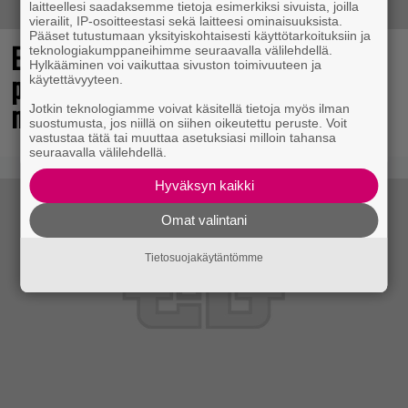
laitteellesi saadaksemme tietoja esimerkiksi sivuista, joilla
vierailit, IP-osoitteestasi sekä laitteesi ominaisuuksista.
Pääset tutustumaan yksityiskohtaisesti käyttötarkoituksiin ja
Elokuun PlayStation Plus Essential -
teknologiakumppaneihimme seuraavalla välilehdellä.
Hylkääminen voi vaikuttaa sivuston toimivuuteen ja
pelit ilmestyivät – mukana todellinen
käytettävyyteen.
mestariteos
Jotkin teknologiamme voivat käsitellä tietoja myös ilman
suostumusta, jos niillä on siihen oikeutettu peruste. Voit
vastustaa tätä tai muuttaa asetuksiasi milloin tahansa
seuraavalla välilehdellä.
Hyväksyn kaikki
Omat valintani
Tietosuojakäytäntömme