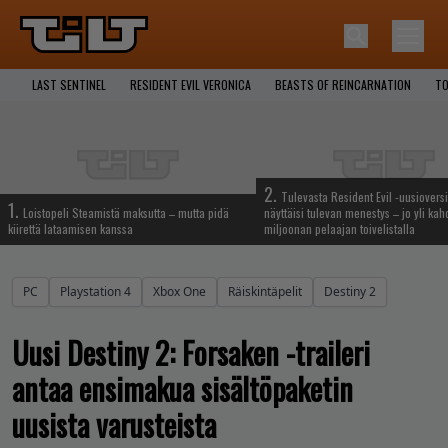
LAST SENTINEL
RESIDENT EVIL VERONICA
BEASTS OF REINCARNATION
TO
2.
Tulevasta Resident Evil -uusiovers
1.
Loistopeli Steamistä maksutta – mutta pidä
näyttäisi tulevan menestys – jo yli ka
kiirettä lataamisen kanssa
miljoonan pelaajan toivelistalla
PC
Playstation 4
Xbox One
Räiskintäpelit
Destiny 2
Uusi Destiny 2: Forsaken -traileri
antaa ensimakua sisältöpaketin
uusista varusteista