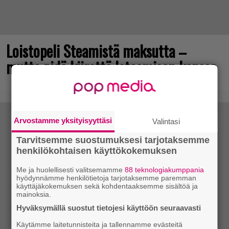
Loistopeli Steamistä maksutta –
mutta pidä kiirettä lataamisen kanssa
Arvostamme yksityisyyttäsi
Valintasi
Tarvitsemme suostumuksesi tarjotaksemme
henkilökohtaisen käyttökokemuksen
Me ja huolellisesti valitsemamme
88 teknologiakumppania
hyödynnämme henkilötietoja tarjotaksemme paremman
käyttäjäkokemuksen sekä kohdentaaksemme sisältöä ja
mainoksia.
Hyväksymällä suostut tietojesi käyttöön seuraavasti
Käytämme laitetunnisteita ja tallennamme evästeitä