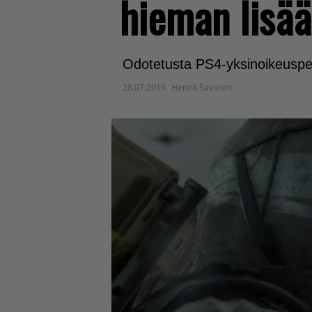
hieman lisää
Odotetusta PS4-yksinoikeuspeli
28.07.2019
Henrik Savonen