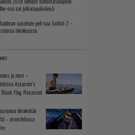
uonna 2018 nähdyn toimintaroolipelin
tko-osa sai julkaisupäivänsä
aailman suosituin peli saa Switch 2 -
ersionsa lokakuussa
VIOT
 mies ja meri –
telussa Assassin’s
 Black Flag Resynced
usromua ilmakehän
ltä – arvostelussa
Fox