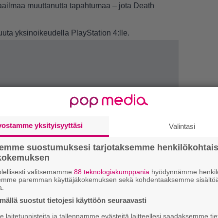
aailmaa muuttanutta tapahtumaa – jota Death
uta yksinoikeudella PlayStation 4:lle.
vostamme yksityisyyttäsi
Valintasi
LUETU
semme suostumuksesi tarjotaksemme henkilökohtai
L
ökokemuksen
ki
lellisesti valitsemamme
88 teknologiakumppania
hyödynnämme henkilö
semme paremman käyttäjäkokemuksen sekä kohdentaaksemme sisältöä
a.
U
ällä suostut tietojesi käyttöön seuraavasti
R
laitetunnisteita ja tallennamme evästeitä laitteellesi saadaksemme tie