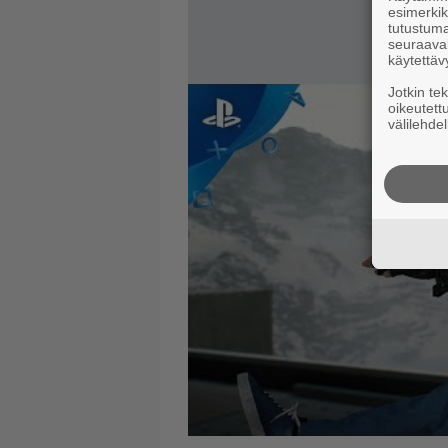
esimerkiks
tutustuma
seuraaval
käytettäv
Jotkin te
oikeutett
välilehdel