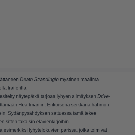
rättäneen
Death Strandingin
mystinen maailma
a trailerilla.
sitelty näytepätkä tarjoaa lyhyen silmäyksen
Drive
-
ttämään Heartmaniin. Erikoisena seikkana hahmon
lein. Sydänpysähdyksen sattuessa tämä tekee
n sitten takaisin elävienkirjoihin.
 esimerkiksi lyhytelokuvien parissa, jotka toimivat