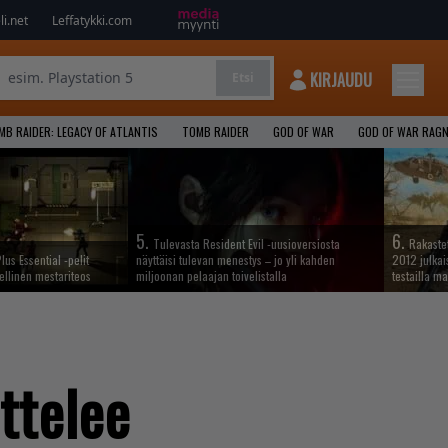
i.net
Leffatykki.com
KIRJAUDU
Etsi
MB RAIDER: LEGACY OF ATLANTIS
TOMB RAIDER
GOD OF WAR
GOD OF WAR RAG
5.
6.
Tulevasta Resident Evil -uusioversiosta
Rakastet
lus Essential -pelit
näyttäisi tulevan menestys – jo yli kahden
2012 julkais
ellinen mestariteos
miljoonan pelaajan toivelistalla
testailla ma
ittelee