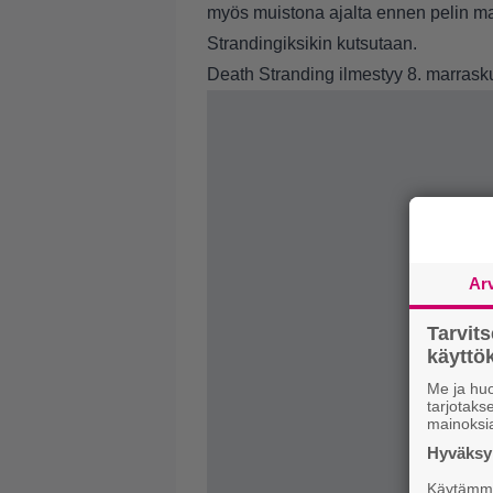
myös muistona ajalta ennen pelin m
Strandingiksikin kutsutaan.
Death Stranding ilmestyy 8. marrasku
Ar
Tarvit
käytt
Me ja huo
tarjotak
mainoksi
Hyväksym
Käytämme 