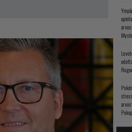
Ympär
opint
arvos
Myste
Levoto
odott
Rogue
Poké
stres
arvos
Pokop