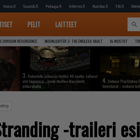
Voice.fi
Soundi.fi
Pelaaja.fi
Inferno.fi
Rumba.fi
Tilt.fi
Metel
TISET
PELIT
LAITTEET
E DIVISION RESURGENCE
MOONLIGHTER 2: THE ENDLESS VAULT
IG-NOSTOT
TO
3.
Rakastettu julkaisija täyttää 40 vuotta, valtavat
4.
alet käynnissä – hanki itsellesi klassikoita
Elokuun PlayStation P
pikkurahalla
ilmestyivät – mukana tod
nding
tranding -traileri es