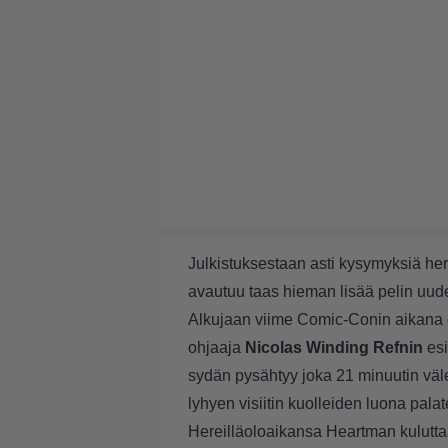
Julkistuksestaan asti kysymyksiä he
avautuu taas hieman lisää pelin uudell
Alkujaan viime Comic-Conin aikana e
ohjaaja
Nicolas Winding Refnin
esi
sydän pysähtyy joka 21 minuutin vä
lyhyen visiitin kuolleiden luona palate
Hereilläoloaikansa Heartman kuluttaa