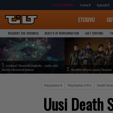
Como.fi
Episodi.fi
ETUSIVU
UU
RESIDENT EVIL VERONICA
BEASTS OF REINCARNATION
LAST SENTINEL
TH
1.
Loistopeli Steamistä maksutta – mutta pidä
2.
kiirettä lataamisen kanssa
Ubisoftin hittipeli saapui Steamiin
Playstation 4
PlayStation 4 Pro
Death Stra
Uusi Death S