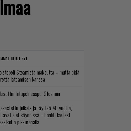
ilmaa
IMMAT JUTUT NYT
oistopeli Steamistä maksutta – mutta pidä
irettä lataamisen kanssa
bisoftin hittipeli saapui Steamiin
akastettu julkaisija täyttää 40 vuotta,
ltavat alet käynnissä – hanki itsellesi
assikoita pikkurahalla