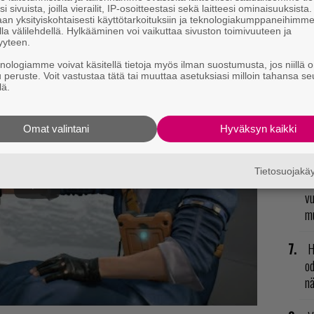
va
i sivuista, joilla vierailit, IP-osoitteestasi sekä laitteesi ominaisuuksista
an yksityiskohtaisesti käyttötarkoituksiin ja teknologiakumppaneihimm
kl
la välilehdellä. Hylkääminen voi vaikuttaa sivuston toimivuuteen ja
yyteen.
E
knologiamme voivat käsitellä tietoja myös ilman suostumusta, jos niillä o
il
u peruste. Voit vastustaa tätä tai muuttaa asetuksiasi milloin tahansa se
lä.
T
nä
Omat valintani
Hyväksyn kaikki
mi
Tietosuojak
R
vu
mu
H
od
n