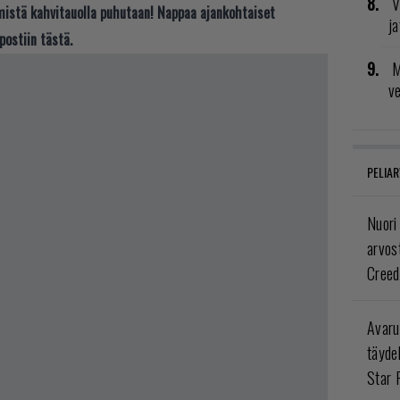
V
t mistä kahvitauolla puhutaan! Nappaa ajankohtaiset
ja
postiin tästä.
M
v
PELIAR
Nuori
arvos
Creed
Avaru
täyde
Star 