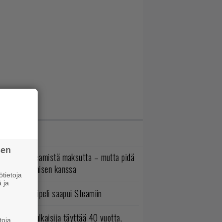
IMMAT JUTUT
sen
oistopeli Steamistä maksutta – mutta pidä
irettä lataamisen kanssa
tietoja
 ja
bisoftin hittipeli saapui Steamiin
akastettu julkaisija täyttää 40 vuotta,
toja