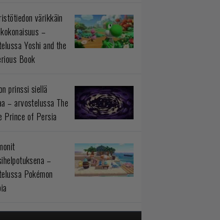
istötiedon värikkäin
okokonaisuus –
telussa Yoshi and the
rious Book
n prinssi siellä
aa – arvostelussa The
 Prince of Persia
monit
sihelpotuksena –
telussa Pokémon
ia