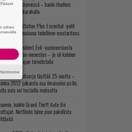
ltavat alet käynnissä – hanki itsellesi
. Pääset
e
assikoita pikkurahalla
lokuun PlayStation Plus Essential -pelit
n siihen
mestyivät – mukana todellinen mestariteos
uraavalla
ulevasta Resident Evil -uusioversiosta
yttäisi tulevan menestys – jo yli kahden
ljoonan pelaajan toivelistalla
äytäntömme
akastettu pelisarja täyttää 25 vuotta –
onna 2012 julkaistu osa ilmaiseksi pc:lle,
ita osia voi testailla maksutta
uomio, kaikki Grand Theft Auto 6:n
ottajat: Netflixiin tulee pian pakollista
ähtävää