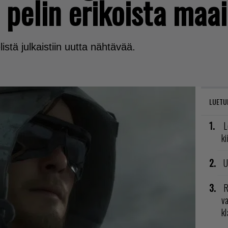
 pelin erikoista maa
stä julkaistiin uutta nähtävää.
LUETU
L
ki
U
R
va
kl