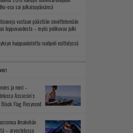
tko-osa sai julkaisupäivänsä
itaaneja vastaan päästään sinnittelemään
as loppuvuodesta – myös pelikuvaa julki
yksyn huippuodotettu roolipeli esittelyssä
VIOT
 mies ja meri –
telussa Assassin’s
 Black Flag Resynced
usromua ilmakehän
ltä – arvostelussa