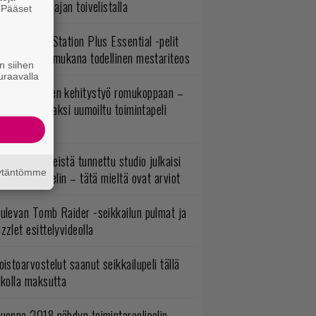
ljoonan pelaajan toivelistalla
. Pääset
e
lokuun PlayStation Plus Essential -pelit
mestyivät – mukana todellinen mestariteos
n siihen
uraavalla
uuden vuoden kehitystyö romukoppaan –
A:n kilpailijaksi uumoiltu toimintapeli
eruttu?
okémon-peleistä tunnettu studio julkaisi
äytäntömme
imintaroolipelin – tätä mieltä ovat arviot
ulevan Tomb Raider -seikkailun pulmat ja
zzlet esittelyvideolla
oistoarvostelut saanut seikkailupeli tällä
ikolla maksutta
uonna 2018 nähdyn toimintaroolipelin