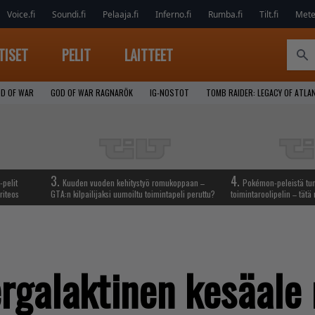
Voice.fi
Soundi.fi
Pelaaja.fi
Inferno.fi
Rumba.fi
Tilt.fi
Metel
TISET
PELIT
LAITTEET
D OF WAR
GOD OF WAR RAGNARÖK
IG-NOSTOT
TOMB RAIDER: LEGACY OF ATLA
3.
4.
-pelit
Kuuden vuoden kehitystyö romukoppaan –
Pokémon-peleistä tunn
riteos
GTA:n kilpailijaksi uumoiltu toimintapeli peruttu?
toimintaroolipelin – tätä 
ergalaktinen kesäale