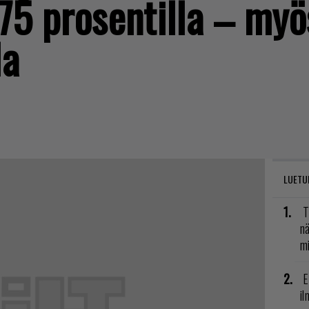
 75 prosentilla – myö
la
LUETU
T
nä
mi
E
il