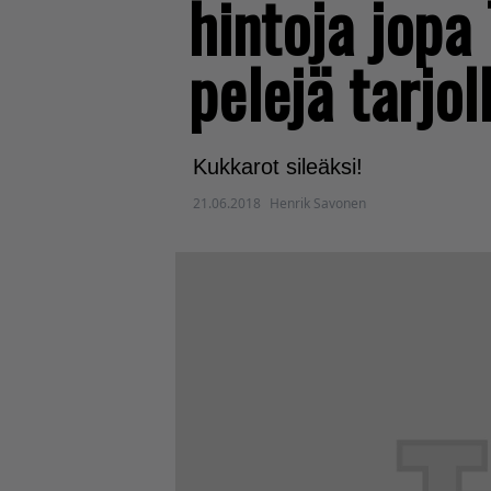
hintoja jopa
pelejä tarjol
Kukkarot sileäksi!
21.06.2018
Henrik Savonen