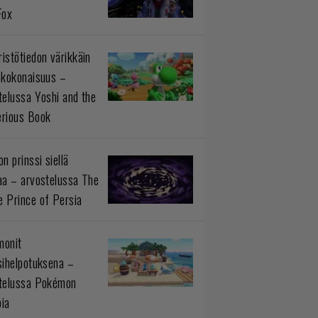
Fox
istötiedon värikkäin
okokonaisuus –
telussa Yoshi and the
rious Book
n prinssi siellä
aa – arvostelussa The
 Prince of Persia
monit
sihelpotuksena –
telussa Pokémon
ia