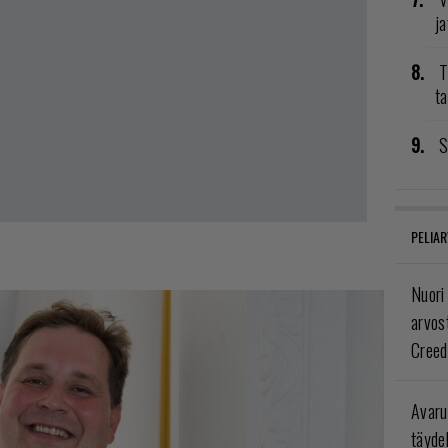
ja
T
ta
S
PELIAR
Nuori
arvos
Creed
Avaru
täyde