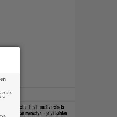
sen
tietoja
IMMAT JUTUT
 ja
ulevasta Resident Evil -uusioversiosta
yttäisi tulevan menestys – jo yli kahden
toja