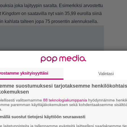
jouksia joka lajityypin saralta. Esimerkiksi arvostettu
nt Kingdom
on saatavilla nyt vain 35,99 eurolla siinä
kin kahlata talteen jopa 75 prosentin alennuksella.
vostamme yksityisyyttäsi
Valintasi
semme suostumuksesi tarjotaksemme henkilökohtai
ökokemuksen
lellisesti valitsemamme
88 teknologiakumppania
hyödynnämme henkilö
LUETU
semme paremman käyttäjäkokemuksen sekä kohdentaaksemme sisältöä
a.
T
ällä suostut tietojesi käyttöön seuraavasti
nä
laitetunnisteita ja tallennamme evästeitä laitteellesi saadaksemme tie