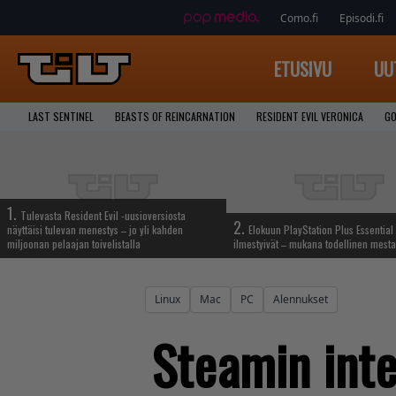
Como.fi
Episodi.fi
ETUSIVU
UU
LAST SENTINEL
BEASTS OF REINCARNATION
RESIDENT EVIL VERONICA
GO
1.
Tulevasta Resident Evil -uusioversiosta
2.
näyttäisi tulevan menestys – jo yli kahden
Elokuun PlayStation Plus Essential 
miljoonan pelaajan toivelistalla
ilmestyivät – mukana todellinen mesta
Linux
Mac
PC
Alennukset
Steamin int