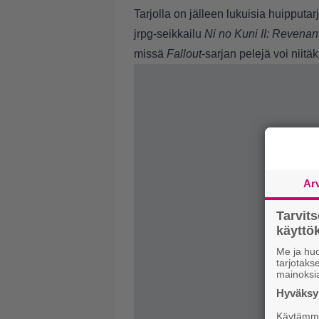
Tarjolla on jälleen lukuisia huipputar
jrpg-seikkailu
Ni no Kuni II: Revena
missä
Fallout
-sarjan pelejä voi niitä
Ar
Tarvit
käytt
Me ja huo
tarjotak
mainoksi
Hyväksym
Käytämme 