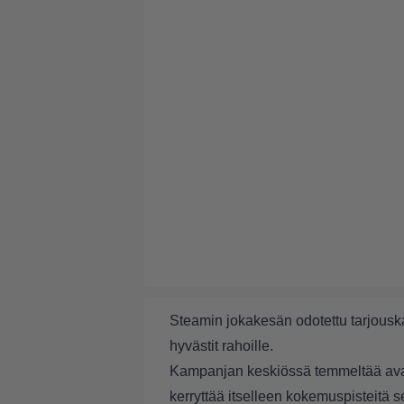
Steamin jokakesän odotettu tarjouska
hyvästit rahoille.
Kampanjan keskiössä temmeltää av
kerryttää itselleen kokemuspisteitä s