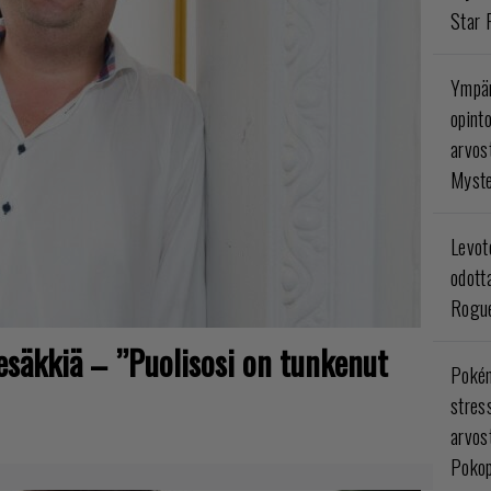
Star 
Ympär
opint
arvos
Myste
Levoto
odott
Rogue
tesäkkiä – ”Puolisosi on tunkenut
Poké
stres
arvos
Pokop