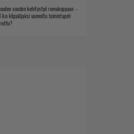
uuden vuoden kehitystyö romukoppaan –
A:n kilpailijaksi uumoiltu toimintapeli
eruttu?