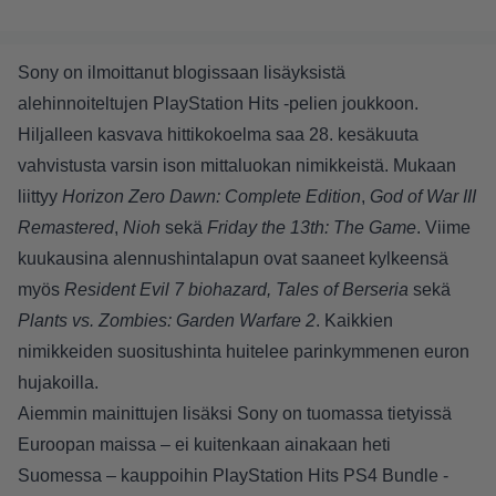
Sony on ilmoittanut blogissaan lisäyksistä
alehinnoiteltujen PlayStation Hits -pelien joukkoon.
Hiljalleen kasvava hittikokoelma saa 28. kesäkuuta
vahvistusta varsin ison mittaluokan nimikkeistä. Mukaan
liittyy
Horizon Zero Dawn: Complete Edition
,
God of War III
Remastered
,
Nioh
sekä
Friday the 13th: The Game
. Viime
kuukausina alennushintalapun ovat saaneet kylkeensä
myös
Resident Evil 7 biohazard, Tales of Berseria
sekä
Plants vs. Zombies: Garden Warfare 2
. Kaikkien
nimikkeiden suositushinta huitelee parinkymmenen euron
hujakoilla.
Aiemmin mainittujen lisäksi Sony on tuomassa tietyissä
Euroopan maissa – ei kuitenkaan ainakaan heti
Suomessa – kauppoihin PlayStation Hits PS4 Bundle -