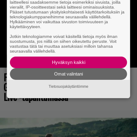
laitteellesi saadaksemme tietoja esimerkiksi sivuista, joilla
vierailit, IP-osoitteestasi sekä laitteesi ominaisuuksista.
Pääset tutustumaan yksityiskohtaisesti käyttötarkoituksiin ja
teknologiakumppaneihimme seuraavalla välilehdellä.
Hylkääminen voi vaikuttaa sivuston toimivuuteen ja
käytettävyyteen.
Jotkin teknologiamme voivat käsitellä tietoja myös ilman
suostumusta, jos niillä on siihen oikeutettu peruste. Voit
vastustaa tätä tai muuttaa asetuksiasi milloin tahansa
seuraavalla välilehdellä.
Hyväksyn kaikki
Final Fantasy VII Revelation näytillä
Omat valintani
Gamescom-messujen Opening Night
Tietosuojakäytäntömme
Live -tapahtumassa