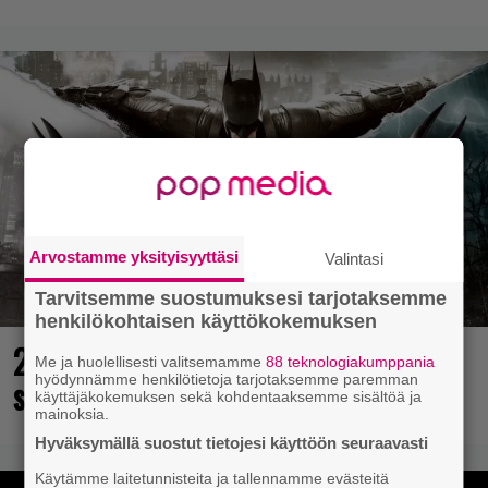
Arvostamme yksityisyyttäsi
Valintasi
Tarvitsemme suostumuksesi tarjotaksemme
henkilökohtaisen käyttökokemuksen
25 kaikkien aikojen parasta
Me ja huolellisesti valitsemamme
88 teknologiakumppania
hyödynnämme henkilötietoja tarjotaksemme paremman
supersankaripeliä listattu
käyttäjäkokemuksen sekä kohdentaaksemme sisältöä ja
mainoksia.
Hyväksymällä suostut tietojesi käyttöön seuraavasti
Käytämme laitetunnisteita ja tallennamme evästeitä