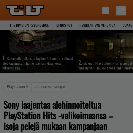
THE DIVISION RESURGENCE
IG-NOSTOT
RESIDENT EVIL VERONICA
QUAKE
1.
Rakastettu julkaisija täyttää 40 vuotta, valtavat
2.
alet käynnissä – hanki itsellesi klassikoita
Elokuun PlayStation Plus Essential 
pikkurahalla
ilmestyivät – mukana todellinen mesta
Playstation 4
alennuskampanjat
Sony laajentaa alehinnoiteltua
PlayStation Hits -valikoimaansa –
isoja pelejä mukaan kampanjaan