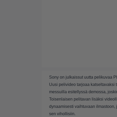
Sony on julkaissut uutta pelikuvaa P
Uusi pelivideo tarjoaa katseltavaks
messuilla esitellyssä demossa, joskin
Toisenlaisen pelitavan lisäksi vide
dynaamisesti vaihtuvaan ilmastoon, 
sen vihollisiin.