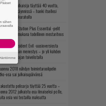
. Pääset
akastettu julkaisija täyttää 40 vuotta,
e
ltavat alet käynnissä – hanki itsellesi
assikoita pikkurahalla
n siihen
uraavalla
lokuun PlayStation Plus Essential -pelit
mestyivät – mukana todellinen mestariteos
ulevasta Resident Evil -uusioversiosta
yttäisi tulevan menestys – jo yli kahden
ljoonan pelaajan toivelistalla
äytäntömme
uonna 2018 nähdyn toimintaroolipelin
tko-osa sai julkaisupäivänsä
akastettu pelisarja täyttää 25 vuotta –
onna 2012 julkaistu osa ilmaiseksi pc:lle,
ita osia voi testailla maksutta