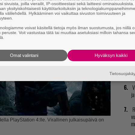
i sivuista, joilla vierailit, IP-osoitteestasi sekä laitteesi ominaisuuksista
R
an yksityiskohtaisesti käyttötarkoituksiin ja teknologiakumppaneihimm
va
la välilehdellä. Hylkääminen voi vaikuttaa sivuston toimivuuteen ja
yyteen.
kl
knologiamme voivat käsitellä tietoja myös ilman suostumusta, jos niillä o
u peruste. Voit vastustaa tätä tai muuttaa asetuksiasi milloin tahansa se
E
lä.
il
Omat valintani
Hyväksyn kaikki
T
nä
mi
Tietosuojak
V
ja
R
vu
ella PlayStation 4:lle. Virallinen julkaisupäivä on
mu