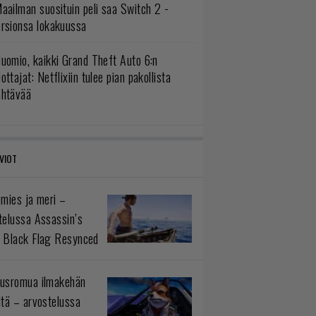
aailman suosituin peli saa Switch 2 -
ersionsa lokakuussa
uomio, kaikki Grand Theft Auto 6:n
ottajat: Netflixiin tulee pian pakollista
ähtävää
VIOT
 mies ja meri –
telussa Assassin’s
 Black Flag Resynced
usromua ilmakehän
ltä – arvostelussa