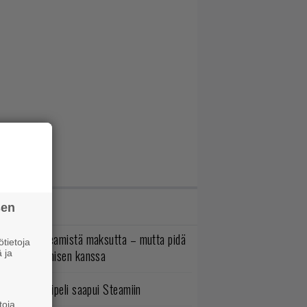
IMMAT JUTUT
sen
oistopeli Steamistä maksutta – mutta pidä
tietoja
irettä lataamisen kanssa
 ja
bisoftin hittipeli saapui Steamiin
toja