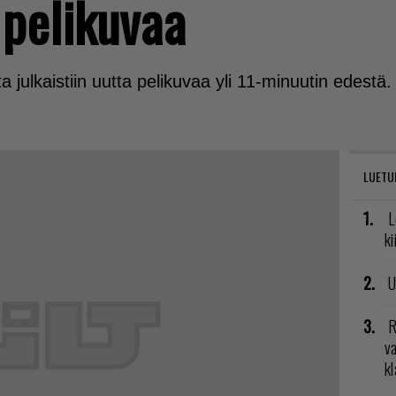
 pelikuvaa
 julkaistiin uutta pelikuvaa yli 11-minuutin edestä.
LUETU
L
ki
U
R
va
kl