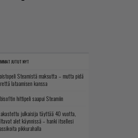
IMMAT JUTUT NYT
oistopeli Steamistä maksutta – mutta pidä
irettä lataamisen kanssa
bisoftin hittipeli saapui Steamiin
akastettu julkaisija täyttää 40 vuotta,
ltavat alet käynnissä – hanki itsellesi
assikoita pikkurahalla