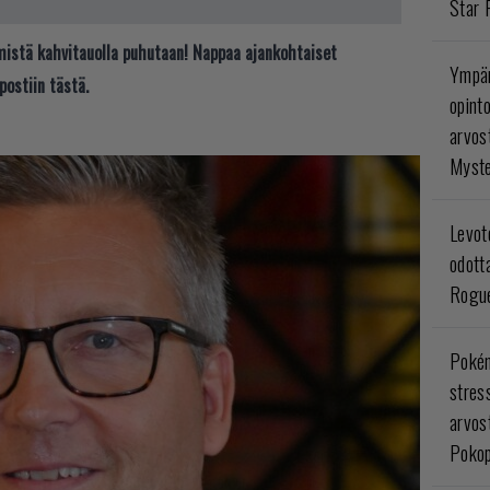
Star 
t mistä kahvitauolla puhutaan! Nappaa ajankohtaiset
Ympär
postiin tästä.
opint
arvos
Myste
Levoto
odott
Rogue
Poké
stres
arvos
Pokop