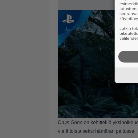
esimerkiks
tutustuma
seuraaval
käytettäv
Jotkin te
oikeutett
välilehdel
Days Gone
on kehitteillä yksinoikeud
vielä toistaiseksi hämärän peitossa.