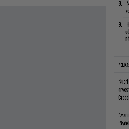
M
v
H
od
n
PELIAR
Nuori
arvos
Creed
Avaru
täyde