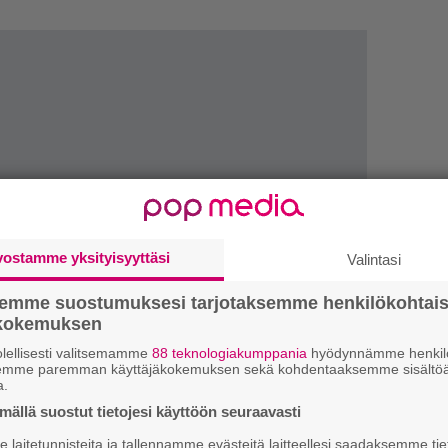
vostamme yksityisyyttäsi
Valintasi
LUETU
semme suostumuksesi tarjotaksemme henkilökohtai
ökokemuksen
L
lellisesti valitsemamme
88 teknologiakumppania
hyödynnämme henkilö
ki
semme paremman käyttäjäkokemuksen sekä kohdentaaksemme sisältöä
a.
ällä suostut tietojesi käyttöön seuraavasti
U
laitetunnisteita ja tallennamme evästeitä laitteellesi saadaksemme tie