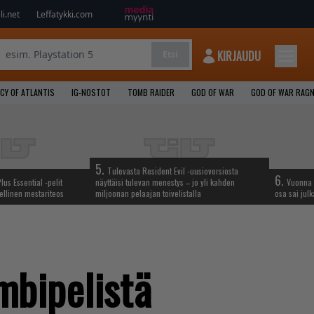
i.net
Leffatykki.com
KIRJAUDU
Etsi
CY OF ATLANTIS
IG-NOSTOT
TOMB RAIDER
GOD OF WAR
GOD OF WAR RAG
5.
Tulevasta Resident Evil -uusioversiosta
6.
lus Essential -pelit
näyttäisi tulevan menestys – jo yli kahden
Vuonna 
ellinen mestariteos
miljoonan pelaajan toivelistalla
osa sai jul
mbipelistä