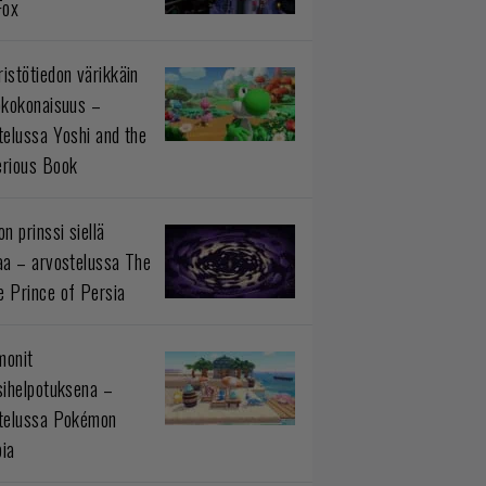
Fox
istötiedon värikkäin
okokonaisuus –
telussa Yoshi and the
rious Book
n prinssi siellä
aa – arvostelussa The
 Prince of Persia
monit
sihelpotuksena –
telussa Pokémon
ia