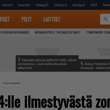
Voice.fi
Soundi.fi
Pelaaja.fi
Inferno.fi
Rumba.fi
Tilt.fi
Metel
TISET
PELIT
LAITTEET
E DIVISION RESURGENCE
MOONLIGHTER 2: THE ENDLESS VAULT
TOMB RAIDER: LEGA
3.
Rakastettu julkaisija täyttää 40 vuotta, valtavat
4.
alet käynnissä – hanki itsellesi klassikoita
Elokuun PlayStation P
pikkurahalla
ilmestyivät – mukana tod
Toimintapelit
4:lle ilmestyvästä zo