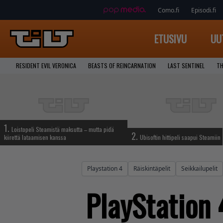
Como.fi
Episodi.fi
ETUSIVU
UU
RESIDENT EVIL VERONICA
BEASTS OF REINCARNATION
LAST SENTINEL
TH
1.
Loistopeli Steamistä maksutta – mutta pidä
2.
kiirettä lataamisen kanssa
Ubisoftin hittipeli saapui Steamiin
Playstation 4
Räiskintäpelit
Seikkailupelit
PlayStation 