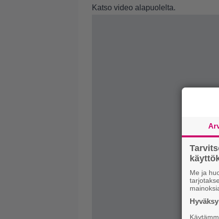
Katso video alapuolelta.
Ar
Tarvit
käytt
Me ja huo
tarjotak
mainoksi
Hyväksym
Käytämme 