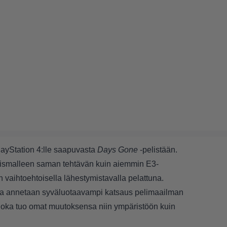
layStation 4:lle saapuvasta
Days Gone
-pelistään.
i tismalleen saman tehtävän kuin aiemmin E3-
 vaihtoehtoisella lähestymistavalla pelattuna.
olla annetaan syväluotaavampi katsaus pelimaailman
joka tuo omat muutoksensa niin ympäristöön kuin