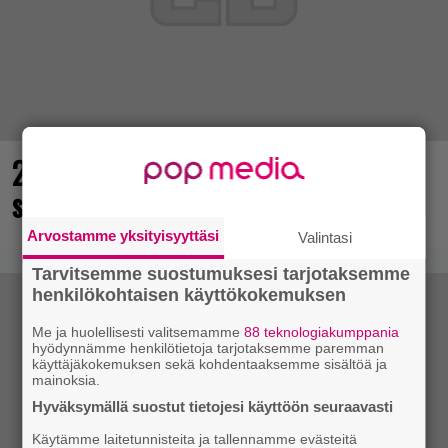
25 kaikkien aikojen parasta
supersankaripeliä listattu
Arvostamme yksityisyyttäsi
Valintasi
Tarvitsemme suostumuksesi tarjotaksemme
henkilökohtaisen käyttökokemuksen
Me ja huolellisesti valitsemamme
88 teknologiakumppania
hyödynnämme henkilötietoja tarjotaksemme paremman
käyttäjäkokemuksen sekä kohdentaaksemme sisältöä ja
mainoksia.
Hyväksymällä suostut tietojesi käyttöön seuraavasti
Käytämme laitetunnisteita ja tallennamme evästeitä