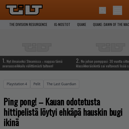
THE DIVISION RESURGENCE
IG-NOSTOT
QUAKE
QUAKE: DAWN OF THE MA
1.
2.
Nyt ilmaiseksi Steamissa – nappaa tämä
No johan pomppasi: 30 vuotta sitte
avaruusseikkailu välittömästi talteen!
klassikkoräiskintä sai valtavasti lisää s
Playstation 4
Pelit
The Last Guardian
Ping pong! – Kauan odotetusta
hittipelistä löytyi ehkäpä hauskin bugi
ikinä