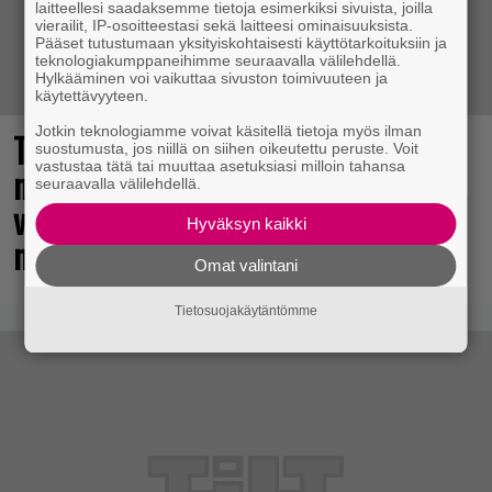
laitteellesi saadaksemme tietoja esimerkiksi sivuista, joilla
vierailit, IP-osoitteestasi sekä laitteesi ominaisuuksista.
Pääset tutustumaan yksityiskohtaisesti käyttötarkoituksiin ja
teknologiakumppaneihimme seuraavalla välilehdellä.
Hylkääminen voi vaikuttaa sivuston toimivuuteen ja
käytettävyyteen.
Jotkin teknologiamme voivat käsitellä tietoja myös ilman
The Legend of Zelda -elokuvan
suostumusta, jos niillä on siihen oikeutettu peruste. Voit
vastustaa tätä tai muuttaa asetuksiasi milloin tahansa
näyttelijöistä huhuillaan ahkerasti –
seuraavalla välilehdellä.
vastikään menehtynyt Sam Neill
Hyväksyn kaikki
mukana?
Omat valintani
Tietosuojakäytäntömme