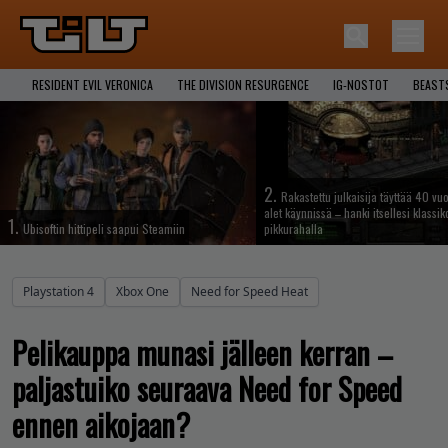
RESIDENT EVIL VERONICA
THE DIVISION RESURGENCE
IG-NOSTOT
BEAST
2.
Rakastettu julkaisija täyttää 40 vuo
alet käynnissä – hanki itsellesi klassik
1.
Ubisoftin hittipeli saapui Steamiin
pikkurahalla
Playstation 4
Xbox One
Need for Speed Heat
Pelikauppa munasi jälleen kerran –
paljastuiko seuraava Need for Speed
ennen aikojaan?