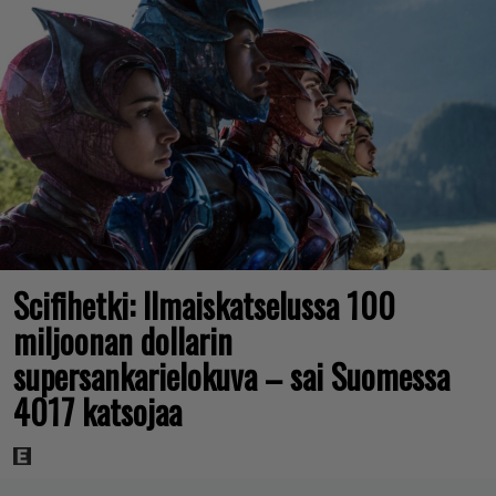
Scifihetki: Ilmaiskatselussa 100
miljoonan dollarin
supersankarielokuva – sai Suomessa
4017 katsojaa