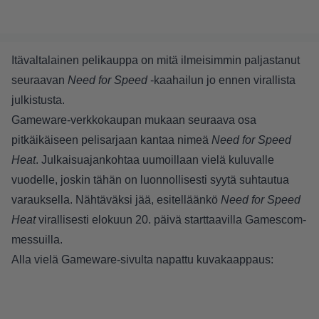
Itävaltalainen pelikauppa on mitä ilmeisimmin paljastanut
seuraavan
Need for Speed
-kaahailun jo ennen virallista
julkistusta.
Gameware-verkkokaupan
mukaan seuraava osa
pitkäikäiseen pelisarjaan kantaa nimeä
Need for Speed
Heat
. Julkaisuajankohtaa uumoillaan vielä kuluvalle
vuodelle, joskin tähän on luonnollisesti syytä suhtautua
varauksella. Nähtäväksi jää, esitelläänkö
Need for Speed
Heat
virallisesti elokuun 20. päivä starttaavilla Gamescom-
messuilla.
Alla vielä Gameware-sivulta napattu kuvakaappaus: