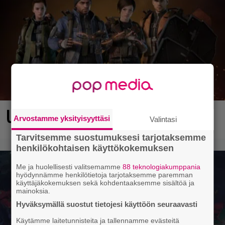
Ubisoftin hittipeli saapui Steamiin
Arvostamme yksityisyyttäsi
Valintasi
Tarvitsemme suostumuksesi tarjotaksemme
henkilökohtaisen käyttökokemuksen
Me ja huolellisesti valitsemamme
88 teknologiakumppania
hyödynnämme henkilötietoja tarjotaksemme paremman
käyttäjäkokemuksen sekä kohdentaaksemme sisältöä ja
mainoksia.
Hyväksymällä suostut tietojesi käyttöön seuraavasti
Käytämme laitetunnisteita ja tallennamme evästeitä