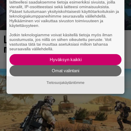
laitteellesi saadaksemme tietoja esimerkiksi sivuista, joilla
vierailit, IP-osoitteestasi sekä laitteesi ominaisuuksista.
Pääset tutustumaan yksityiskohtaisesti käyttötarkoituksiin ja
teknologiakumppaneihimme seuraavalla välilehdellä.
Hylkääminen voi vaikuttaa sivuston toimivuuteen ja
käytettävyyteen.
Jotkin teknologiamme voivat käsitellä tietoja myös ilman
Loistopeli Steamistä maksutta –
suostumusta, jos niillä on siihen oikeutettu peruste. Voit
vastustaa tätä tai muuttaa asetuksiasi milloin tahansa
mutta pidä kiirettä lataamisen kanssa
seuraavalla välilehdellä.
Hyväksyn kaikki
Omat valintani
Tietosuojakäytäntömme